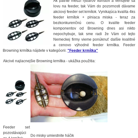
Ak patríte medzi rybárov fídristov a venujete sa
lovu na feeder, tak Vám do pozornosti dávame
akciový feeder set krmítok. Vynikajúca kvalita 4ks
feeder krmítok + plniaca miska - teraz za
bezkonkurenčnú cenu. O kvalite feeder
komponentov od Browning dnes asi nikto
nepochybuje, tak sme radi že Vám od tejto
Nemeckej firmy vieme ponúknuť dalšie kvalitné
a cenovo výhodné feeder krmítka. Feeder
Browning krmítka nájdete v kategóorii:
"Feeder krmítka"
Akcivé najlacnejšie Browning krmítka - ukážka použitia:
Feeder set
pozostávajúci
Do misky umiestnite háčik