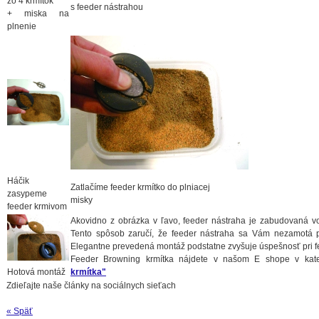
zo 4 krmítok
s feeder nástrahou
+ miska na
plnenie
Háčik
Zatlačíme feeder krmítko do plniacej
zasypeme
misky
feeder krmivom
Akovidno z obrázka v ľavo, feeder nástraha je zabudovaná vo
Tento spôsob zaručí, že feeder nástraha sa Vám nezamotá p
Elegantne prevedená montáž podstatne zvyšuje úspešnosť pri f
Feeder Browning krmítka nájdete v našom E shope v kate
Hotová montáž
krmítka"
Zdieľajte naše články na sociálnych sieťach
« Späť