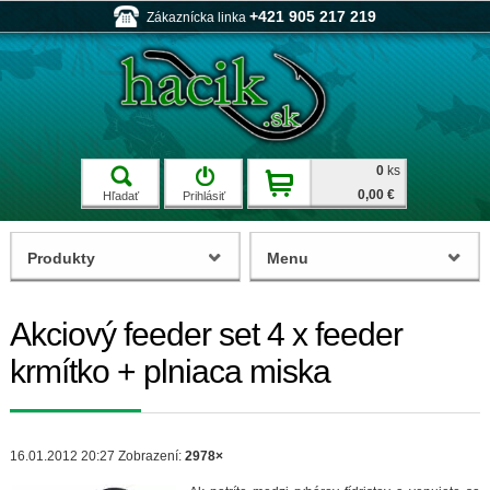
+421 905 217 219
Zákaznícka linka
0
ks
0,00 €
Hľadať
Prihlásiť
Produkty
Menu
Akciový feeder set 4 x feeder
krmítko + plniaca miska
16.01.2012 20:27
Zobrazení:
2978×