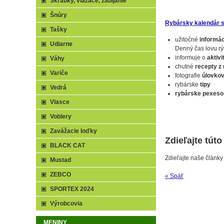
Škrabky, viazače, zabíjanie
Šnúry
Rybársky kalendár s
Tašky
užitočné
informác
Udiarne
Denný čas lovu r
informuje o
aktiv
Váhy
chutné
recepty z 
Variče
fotografie
úlovkov
rybárske
tipy
Vedrá
rybárske pexeso
Vlasce
Voblery
Zavážacie loďky
Zdieľajte tút
BLACK CAT
Zdieľajte naše články
Mustad
ZEBCO
« Späť
SPORTEX 2024
Výrobcovia
MENINY