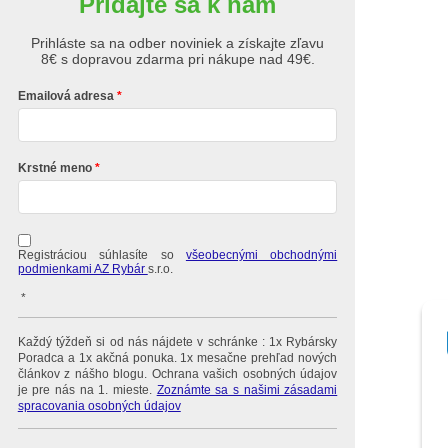
Pridajte sa k nám
Prihláste sa na odber noviniek a získajte zľavu
8€ s dopravou zdarma pri nákupe nad 49€.
Emailová adresa
Krstné meno
Registráciou súhlasíte so
všeobecnými obchodnými
podmienkami AZ Rybár
s.r.o.
*
Každý týždeň si od nás nájdete v schránke : 1x Rybársky
Poradca a 1x akčná ponuka. 1x mesačne prehľad nových
článkov z nášho blogu. Ochrana vašich osobných údajov
je pre nás na 1. mieste.
Zoznámte sa s našimi zásadami
spracovania osobných údajov