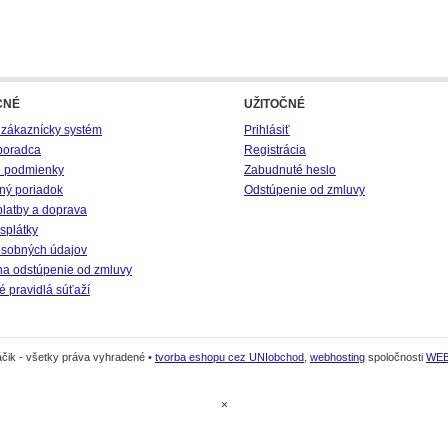
CNÉ
UŽITOČNÉ
 zákaznícky systém
Prihlásiť
poradca
Registrácia
 podmienky
Zabudnuté heslo
ný poriadok
Odstúpenie od zmluvy
platby a doprava
splátky
sobných údajov
na odstúpenie od zmluvy
 pravidlá súťaží
čik - všetky práva vyhradené •
tvorba eshopu cez UNIobchod
,
webhosting
spoločnosti
WE
×