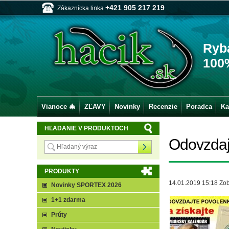
+421 905 217 219
Zákaznícka linka
Ryb
100
Vianoce 🎄
ZĽAVY
Novinky
Recenzie
Poradca
Ka
HĽADANIE V PRODUKTOCH
Odovzdajt
PRODUKTY
14.01.2019 15:18
Zob
Novinky SPORTEX 2026
1+1 zdarma
Prúty