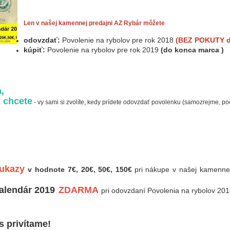
Len v našej kamennej predajni AZ Rybár môžete
odovzdať:
Povolenie na rybolov pre rok 2018
(BEZ POKUTY d
kúpiť:
Povolenie na rybolov pre rok 2019
(do konca marca )
,
 chcete
- vy sami si zvolíte, kedy prídete odovzdať povolenku (samozrejme, po
ukazy
v hodnote 7€, 20€, 50€, 150€
pri nákupe v našej kamenne
alendár 2019
ZDARMA
pri odovzdaní Povolenia na rybolov 201
s privítame!