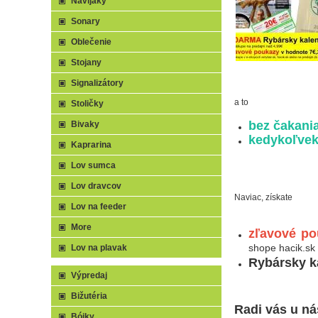
Navijaky
Sonary
Oblečenie
Stojany
Signalizátory
a to
Stoličky
bez čakania
Bivaky
kedykoľvek
Kaprarina
Lov sumca
Lov dravcov
Naviac, získate
Lov na feeder
More
zľavové po
shope hacik.sk
Lov na plavak
Rybársky k
Výpredaj
Bižutéria
Radi vás u ná
Bójky