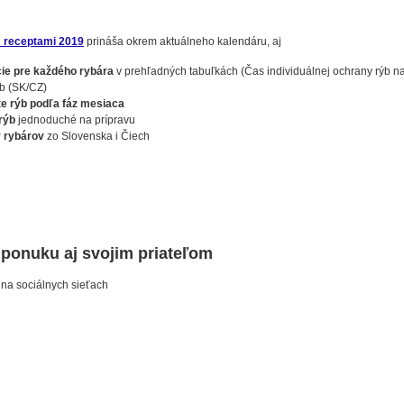
 receptami 2019
prináša okrem aktuálneho kalendáru, aj
ie pre každého rybára
v prehľadných tabuľkách (Čas individuálnej ochrany rýb n
ýb (SK/CZ)
ite rýb podľa fáz mesiaca
rýb
jednoduché na prípravu
 rybárov
zo Slovenska i Čiech
o ponuku aj svojim priateľom
 na sociálnych sieťach