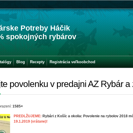
árske Potreby Háčik
% spokojných rybárov
talógy
Blog
Recepty
Registrácia veľkoobchod
e povolenku v predajni AZ Rybár a z
razení:
1585×
PREDLŽUJEME:
Rybári z Košíc a okolia: Povolenie na rybolov 2018 
19.1.2019 (vrátane)!