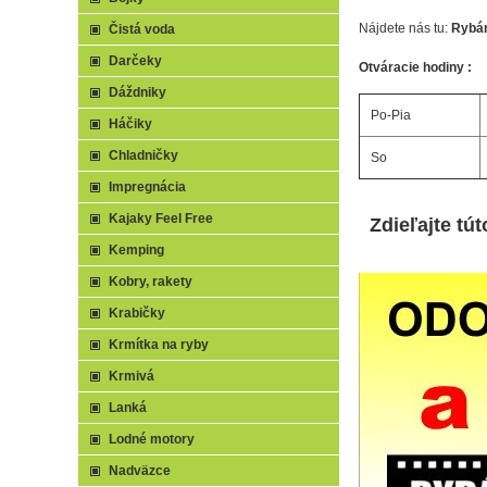
Nájdete nás tu:
Rybár
Čistá voda
Darčeky
Otváracie hodiny :
Dáždniky
Po-Pia
Háčiky
Chladničky
So
Impregnácia
Kajaky Feel Free
Zdieľajte tút
Kemping
Kobry, rakety
Krabičky
Krmítka na ryby
Krmivá
Lanká
Lodné motory
Nadväzce