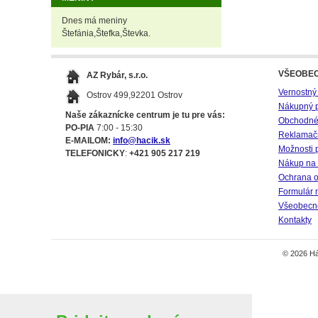
Dnes má meniny
Štefánia,Štefka,Števka.
VŠEOBE
AZ Rybár, s.r.o.
Vernostný
Ostrov 499,92201 Ostrov
Nákupný 
Naše zákaznícke centrum je tu pre vás:
Obchodné
PO-PIA
7:00 - 15:30
Reklamač
E-MAILOM:
info@hacik.sk
Možnosti 
TELEFONICKY
:
+421 905 217 219
Nákup na 
Ochrana o
Formulár 
Všeobecné
Kontakty
© 2026 Há