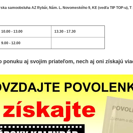
ska samoobsluha AZ Rybár, Nám. L. Novomeského 9, KE (vedľa TIP TOP-u),
T
10.00 - 13.00
13.30 - 17.30
9.00 - 12.00
o ponuku aj svojim priateľom, nech aj oni získajú via