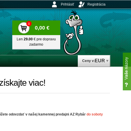
Prihlásiť
Registrácia
0
0,00 €
Len
29.00
€ pre dopravu
zadarmo
EUR
Ceny v:
ískajte viac!
môžete odovzdať v našej kamennej predajni AZ Rybár
do soboty