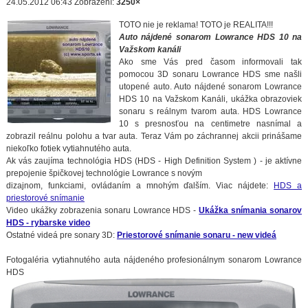
24.05.2012 06:43
Zobrazení:
3250×
TOTO nie je reklama! TOTO je REALITA!!!
Auto nájdené sonarom Lowrance HDS 10 na
Važskom kanáli
Ako sme Vás pred časom informovali tak
pomocou 3D sonaru Lowrance HDS sme našli
utopené auto. Auto nájdené sonarom Lowrance
HDS 10 na Važskom Kanáli, ukážka obrazoviek
sonaru s reálnym tvarom auta. HDS Lowrance
10 s presnosťou na centimetre nasnímal a
zobrazil reálnu polohu a tvar auta. Teraz Vám po záchrannej akcii prinášame
niekoľko fotiek vytiahnutého auta.
Ak vás zaujíma technológia HDS (HDS - High Definition System ) - je aktívne
prepojenie špičkovej technológie Lowrance s novým
dizajnom, funkciami, ovládaním a mnohým ďalším. Viac nájdete:
HDS a
priestorové snímanie
Video ukážky zobrazenia sonaru Lowrance HDS -
Ukážka snímania sonarov
HDS - rybarske video
Ostatné videá pre sonary 3D:
Priestorové snímanie sonaru - new videá
Fotogaléria vytiahnutého auta nájdeného profesionálnym sonarom Lowrance
HDS