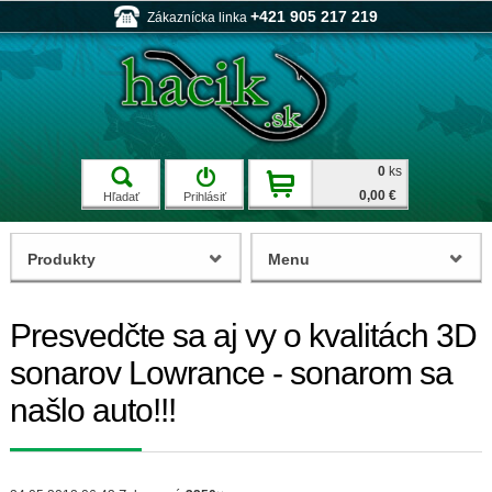
+421 905 217 219
Zákaznícka linka
0
ks
0,00 €
Hľadať
Prihlásiť
Produkty
Menu
Presvedčte sa aj vy o kvalitách 3D
sonarov Lowrance - sonarom sa
našlo auto!!!