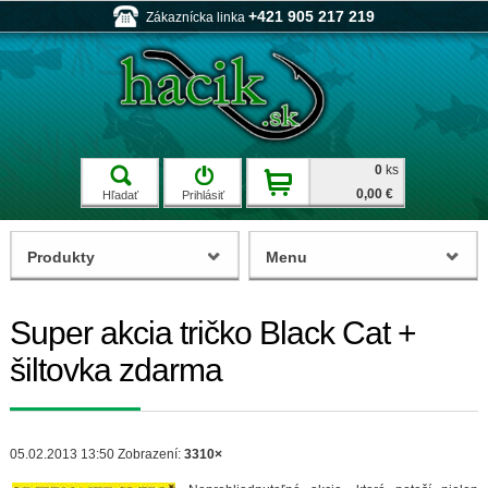
+421 905 217 219
Zákaznícka linka
0
ks
0,00 €
Hľadať
Prihlásiť
Produkty
Menu
Super akcia tričko Black Cat +
šiltovka zdarma
05.02.2013 13:50
Zobrazení:
3310×