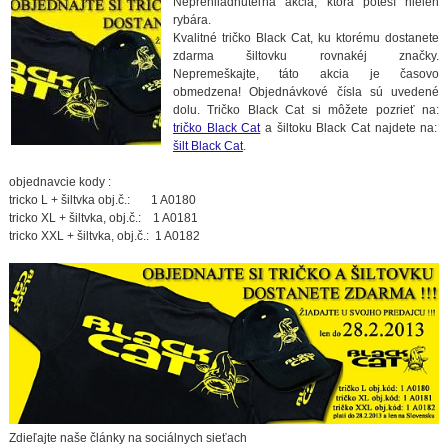
Neprehliadnuteľná akcia, ktorá poteší nielen
rybára.
Kvalitné tričko Black Cat, ku ktorému dostanete
zdarma šiltovku rovnakéj značky.
Nepremeškajte, táto akcia je časovo
obmedzena! Objednávkové čísla sú uvedené
dolu. Tričko Black Cat si môžete pozrieť na:
tričko Black Cat
a šiltoku Black Cat najdete na:
šilt Black Cat
.
objednavcie kody :
tricko L + šiltvka obj.č.: 1 A0180
tricko XL + šiltvka, obj.č.: 1 A0181
tricko XXL + šiltvka, obj.č.: 1 A0182
Zdieľajte naše články na sociálnych sieťach