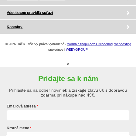
Všeobecné pravidlá súťaží
Kontakty
© 2026 Háčik - všetky práva vyhradené •
tvorba eshopu cez UNIobchod
,
webhosting
spoločnosti
WEBYGROUP
×
Pridajte sa k nám
Prihláste sa na odber noviniek a získajte zľavu 8€ s dopravou
zdarma pri nákupe nad 49€.
Emailová adresa
Krstné meno