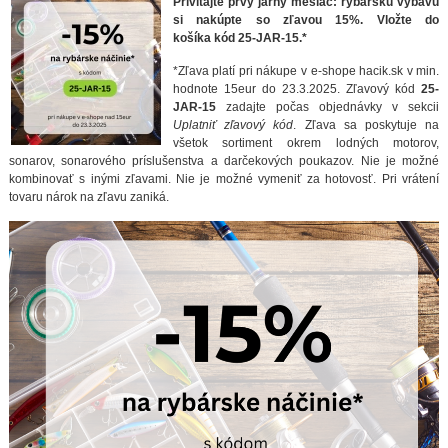
Privítajte prvý jarný mesiac: rybársku výbavu
si nakúpte so zľavou 15%. Vložte do
košíka kód 25-JAR-15.*
*Zľava platí pri nákupe v e-shope hacik.sk v min.
hodnote 15eur do 23.3.2025. Zľavový kód
25-
JAR-15
zadajte počas objednávky v sekcii
Uplatniť zľavový kód
. Zľava sa poskytuje na
všetok sortiment okrem lodných motorov,
sonarov, sonarového príslušenstva a darčekových poukazov. Nie je možné
kombinovať s inými zľavami. Nie je možné vymeniť za hotovosť. Pri vrátení
tovaru nárok na zľavu zaniká.