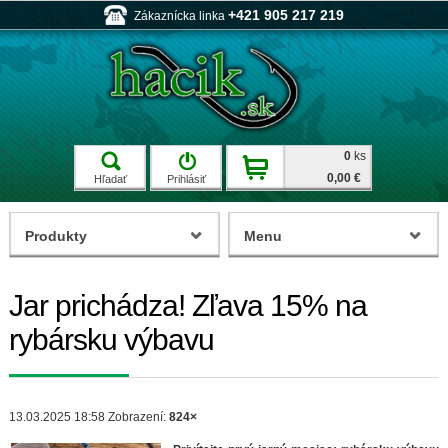
+421 905 217 219
Zákaznícka linka
0
ks
0,00 €
Hľadať
Prihlásiť
Produkty
Menu
Jar prichádza! Zľava 15% na
rybársku výbavu
13.03.2025 18:58
Zobrazení:
824×