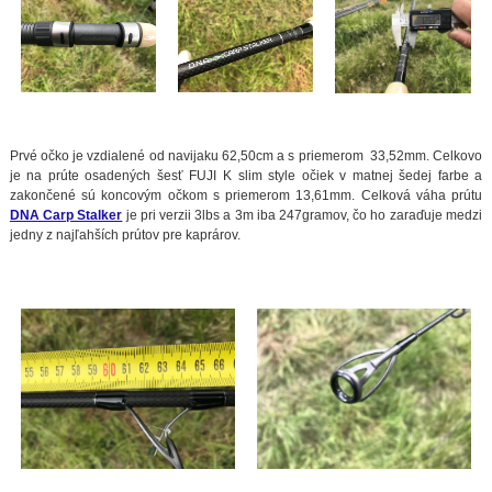
Prvé očko je vzdialené od navijaku 62,50cm a s priemerom 33,52mm. Celkovo
je na prúte osadených šesť FUJI K slim style očiek v matnej šedej farbe a
zakončené sú koncovým očkom s priemerom 13,61mm. Celková váha prútu
DNA Carp Stalker
je pri verzii 3lbs a 3m iba 247gramov, čo ho zaraďuje medzi
jedny z najľahších prútov pre kaprárov.