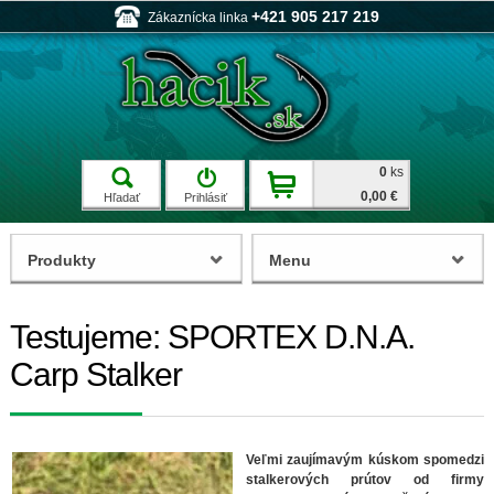
+421 905 217 219
Zákaznícka linka
0
ks
0,00 €
Hľadať
Prihlásiť
Produkty
Menu
Testujeme: SPORTEX D.N.A.
Carp Stalker
Veľmi zaujímavým kúskom spomedzi
stalkerových prútov od firmy