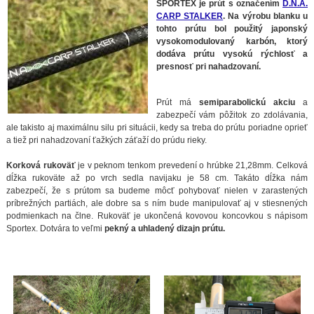
SPORTEX je prút s označením
D.N.A.
CARP STALKER
. Na výrobu blanku u
tohto prútu bol použitý japonský
vysokomodulovaný karbón, ktorý
dodáva prútu vysokú rýchlosť a
presnosť pri nahadzovaní.
Prút má
semiparabolickú akciu
a
zabezpečí vám pôžitok zo zdolávania,
ale takisto aj maximálnu silu pri situácii, kedy sa treba do prútu poriadne oprieť
a tiež pri nahadzovaní ťažkých záťaží do prúdu rieky.
Korková rukoväť
je v peknom tenkom prevedení o hrúbke 21,28mm. Celková
dĺžka rukoväte až po vrch sedla navijaku je 58 cm. Takáto dĺžka nám
zabezpečí, že s prútom sa budeme môcť pohybovať nielen v zarastených
príbrežných partiách, ale dobre sa s ním bude manipulovať aj v stiesnených
podmienkach na člne. Rukoväť je ukončená kovovou koncovkou s nápisom
Sportex. Dotvára to veľmi
pekný a uhladený dizajn prútu.