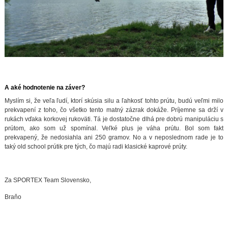
A aké hodnotenie na záver?
Myslím si, že veľa ľudí, ktorí skúsia silu a ľahkosť tohto prútu, budú veľmi milo
prekvapení z toho, čo všetko tento matný zázrak dokáže. Príjemne sa drží v
rukách vďaka korkovej rukoväti. Tá je dostatočne dlhá pre dobrú manipuláciu s
prútom, ako som už spomínal. Veľké plus je váha prútu. Bol som fakt
prekvapený, že nedosiahla ani 250 gramov. No a v neposlednom rade je to
taký old school prútik pre tých, čo majú radi klasické kaprové prúty.
Za SPORTEX Team Slovensko,
Braňo