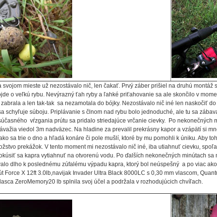
 svojom mieste už nezostávalo nič, len čakať. Prvý záber prišiel na druhú montáž
de o veľkú rybu. Nevýrazný ťah ryby a ľahké priťahovanie sa ale skončilo v momente
zabrala a len tak-tak sa nezamotala do bójky. Nezostávalo nič iné len naskočiť do 
 schyľuje súboju. Priplávanie s člnom nad rybu bolo jednoduché, ale tu sa zábava
súčasného vŕzgania prútu sa pridalo striedajúce vrčanie cievky. Po nekonečných m
ávažia viedol 3m nadväzec. Na hladine za prevalil prekrásny kapor a vzápätí si m
 ako sa trie o dno a hľadá konáre či pole mušlí, ktoré by mu pomohli k úniku. Aby to
ožstvo prekážok. V tento moment mi nezostávalo nič iné, iba utiahnuť cievku, spo
úsiť sa kapra vytiahnuť na otvorenú vodu. Po ďalších nekonečných minútach sa mi
rvalo dlho k poslednému zúfalému výpadu kapra, ktorý bol neúspešný a po viac ako
út Force X 12ft 3.0lb,navijak Invader Ultra Black 8000LC s 0,30 mm vlascom, Qu
asca ZeroMemory20 lb splnila svoj účel a podržala v rozhodujúcich chvíľach.