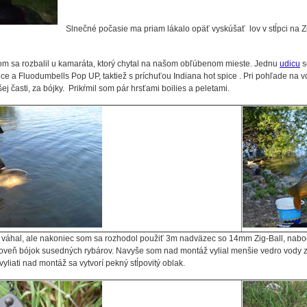
Slnečné počasie ma priam lákalo opäť vyskúšať lov v stĺpci na Z
om sa rozbalil u kamaráta, ktorý chytal na našom obľúbenom mieste. Jednu
udicu
s
pice a Fluodumbells Pop UP, taktiež s príchuťou Indiana hot spice . Pri pohľade na
ej časti, za bójky. Prikŕmil som pár hrsťami boilies a peletami.
 váhal, ale nakoniec som sa rozhodol použiť 3m nadväzec so 14mm Zig-Ball, naboo
roveň bójok susedných rybárov. Navyše som nad montáž vylial menšie vedro vody
vyliati nad montáž sa vytvorí pekný stĺpovitý oblak.