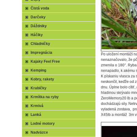
Čistá voda
Darčeky
Dáždniky
Háčiky
Chladničky
Impregnácia
Po uložení montáží na
nenaznačovalo, že pôj
Kajaky Feel Free
zmenila o 180°. Ryba 
Kemping
nenapadlo, k akému sa
K pískaniu vlasca za 
Kobry, rakety
neskončil, keďže od z
dnu. Úplne bolo cítiť,
Krabičky
hladinou skrývalo mn
Krmítka na ryby
ZeroMemory20 lb a pok
dochádzajú sily. Net
Krmivá
vyladená zostava, pr
Lanká
X45lb a montáž 3m vl
Lodné motory
Nadväzce