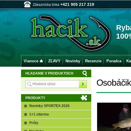
+421 905 217 219
Zákaznícka linka
Ryb
100
Vianoce 🎄
ZĽAVY
Novinky
Recenzie
Poradca
Ka
HĽADANIE V PRODUKTOCH
Osobáčik 
PRODUKTY
Novinky SPORTEX 2026
1+1 zdarma
Prúty