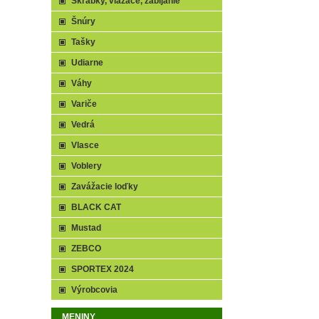
Škrabky, viazače, zabíjanie
Šnúry
Tašky
Udiarne
Váhy
Variče
Vedrá
Vlasce
Voblery
Zavážacie loďky
BLACK CAT
Mustad
ZEBCO
SPORTEX 2024
Výrobcovia
MENINY