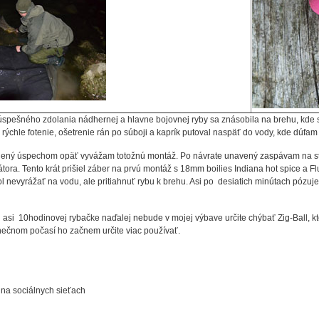
spešného zdolania nádhernej a hlavne bojovnej ryby sa znásobila na brehu, kde s
ýchle fotenie, ošetrenie rán po súboji a kaprík putoval naspäť do vody, kde dúfam
ený úspechom opäť vyvážam totožnú montáž. Po návrate unavený zaspávam na stol
zátora. Tento krát prišiel záber na prvú montáž s 18mm boilies Indiana hot spice a
 nevyrážať na vodu, ale pritiahnuť rybu k brehu. Asi po desiatich minútach pózuje
j asi 10hodinovej rybačke naďalej nebude v mojej výbave určite chýbať Zig-Ball, kt
ečnom počasí ho začnem určite viac používať.
 na sociálnych sieťach