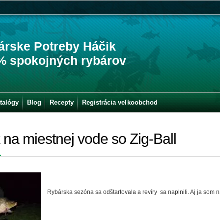
árske Potreby Háčik
% spokojných rybárov
talógy
Blog
Recepty
Registrácia veľkoobchod
na miestnej vode so Zig-Ball
Rybárska sezóna sa odštartovala a revíry sa naplnili. Aj ja so