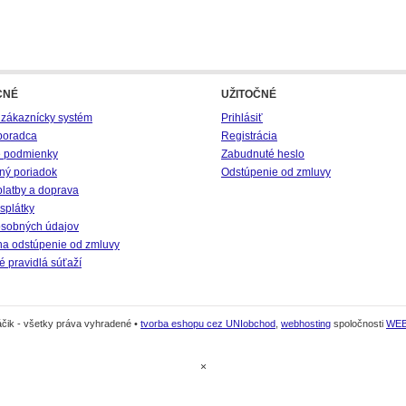
CNÉ
UŽITOČNÉ
 zákaznícky systém
Prihlásiť
poradca
Registrácia
 podmienky
Zabudnuté heslo
ný poriadok
Odstúpenie od zmluvy
platby a doprava
splátky
sobných údajov
na odstúpenie od zmluvy
 pravidlá súťaží
čik - všetky práva vyhradené •
tvorba eshopu cez UNIobchod
,
webhosting
spoločnosti
WE
×