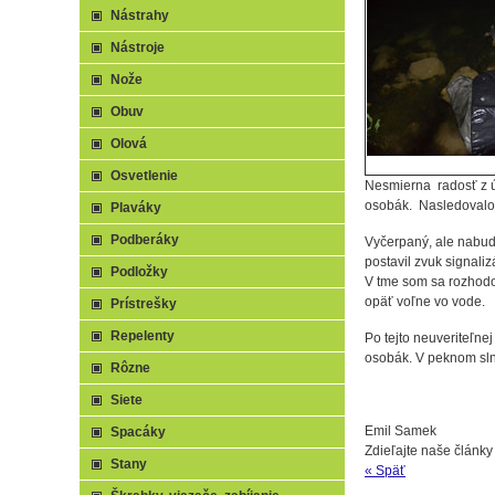
Nástrahy
Nástroje
Nože
Obuv
Olová
Osvetlenie
Nesmierna radosť z ú
osobák. Nasledovalo r
Plaváky
Podberáky
Vyčerpaný, ale nabud
postavil zvuk signali
Podložky
V tme som sa rozhodol
opäť voľne vo vode.
Prístrešky
Repelenty
Po tejto neuveriteľne
osobák. V peknom sln
Rôzne
Siete
Emil Samek
Spacáky
Zdieľajte naše články
Stany
« Späť