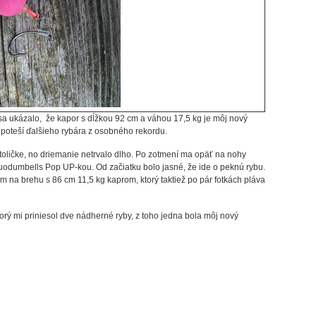
a ukázalo, že kapor s dĺžkou 92 cm a váhou 17,5 kg je môj nový
 poteší ďalšieho rybára z osobného rekordu.
ičke, no driemanie netrvalo dlho. Po zotmení ma opäť na nohy
 Fluodumbells Pop UP-kou. Od začiatku bolo jasné, že ide o peknú rybu.
m na brehu s 86 cm 11,5 kg kaprom, ktorý taktiež po pár fotkách pláva
orý mi priniesol dve nádherné ryby, z toho jedna bola môj nový