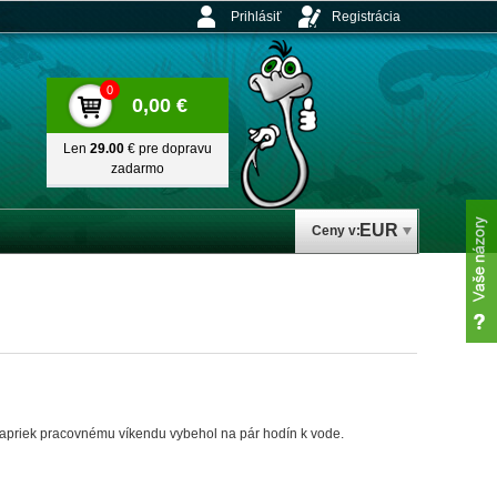
Prihlásiť
Registrácia
0
0,00 €
Len
29.00
€ pre dopravu
zadarmo
EUR
Ceny v:
m napriek pracovnému víkendu vybehol na pár hodín k vode.