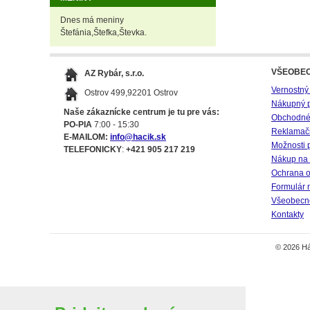
Dnes má meniny
Štefánia,Štefka,Števka.
VŠEOBE
AZ Rybár, s.r.o.
Vernostný
Ostrov 499,92201 Ostrov
Nákupný 
Naše zákaznícke centrum je tu pre vás:
Obchodné
PO-PIA
7:00 - 15:30
Reklamač
E-MAILOM:
info@hacik.sk
Možnosti 
TELEFONICKY
:
+421 905 217 219
Nákup na 
Ochrana o
Formulár 
Všeobecné
Kontakty
© 2026 Há