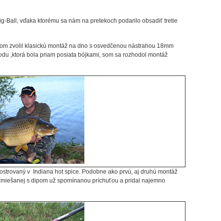
ig-Ball, vďaka ktorému sa nám na pretekoch podarilo obsadiť tretie
om zvolil klasickú montáž na dno s osvedčenou nástrahou 18mm
 vodu ,ktorá bola priam posiata bójkami, som sa rozhodol montáž
strovaný v Indiana hot spice. Podobne ako prvú, aj druhú montáž
 zmiešanej s dipom už spomínanou príchuťou a pridal najemno