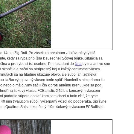
 so 14mm Zig-Ball. Po záseku a prvotnom zdolávaní ryby nič
, kedy sa ryba priblížila k susednej tyčovej bójke. Situácia sa
člna a pre rybu si ísť osobne. Pri nasadaní do
člna
by ma ani vo sne
 skončila a začal sa neúprosný boj o každý centimeter vlasca.
inútach sa na hladine ukazuje olovo, ale súboj ani zďaleka
nou ťažko vybojovaný vlasec berie späť. Namieril s ním priamo ku
ho nebolo málo, vlny tlačili čln k protiľahlému brehu, kde sa pod
ľahnúť na šokový vlasec FCBallistic-X45lb s koncovým vlascom
 podarilo súpera dostať kam som chcel a bolo cítiť, že rybe
 40 min trvajúcom súboji vyčerpaný vkĺzol do podberáka. Správne
antum Quattron Salsa ukončený 10m šokovým vlascom FCBallistic-