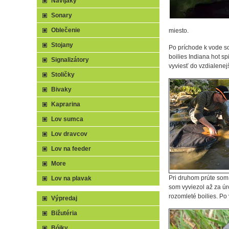
Navijaky
Sonary
Oblečenie
miesto.
Stojany
Po príchode k vode s
boilies Indiana hot s
Signalizátory
vyviesť do vzdialenejš
Stoličky
Bivaky
Kaprarina
Lov sumca
Lov dravcov
Lov na feeder
More
Pri druhom prúte som
Lov na plavak
som vyviezol až za ú
rozomleté boilies. Po 
Výpredaj
Bižutéria
Bójky