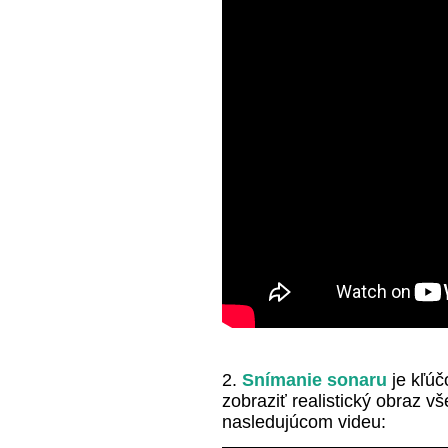
2.
Snímanie sonaru
je kľúč
zobraziť realistický obraz v
nasledujúcom videu: