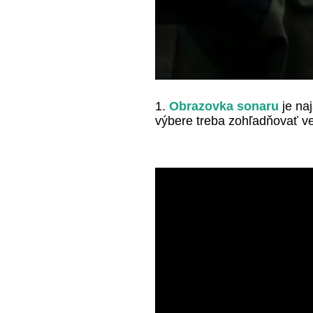
1.
Obrazovka sonaru
je naj
výbere treba zohľadňovať veľ