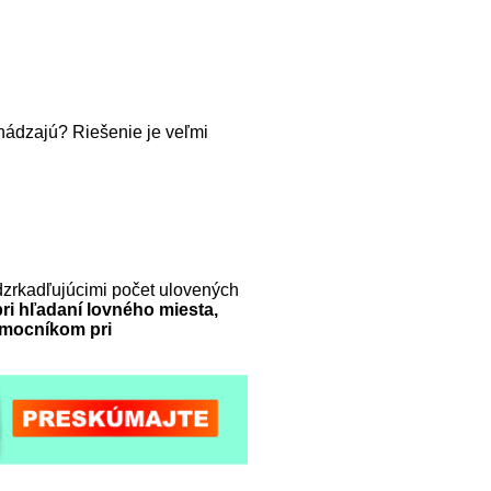
chádzajú? Riešenie je veľmi
dzrkadľujúcimi počet ulovených
pri hľadaní lovného miesta,
mocníkom pri