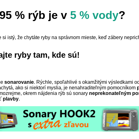
95 % rýb je v
5 % vody
?
 si istý, že chytáte ryby na správnom mieste, keď zábery nepri
jte ryby tam, kde sú!
je
sonarovanie
. Rýchle, spoľahlivé s okamžitými výsledkami o
achytá, ako si niektorí myslia, je nenahraditeľným pomocníkom
mozrejme, okrem nájdenia rýb sú sonary
neprekonateľným po
ť plavby
.