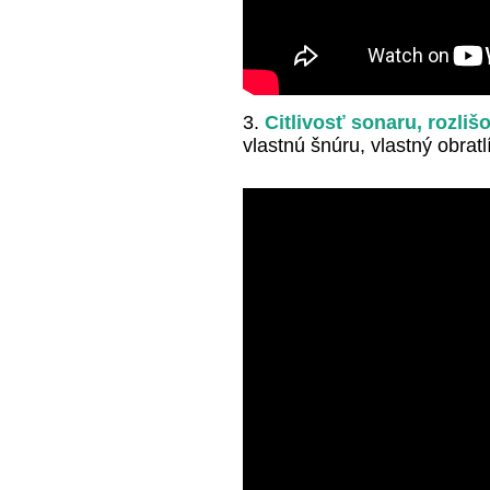
3.
Citlivosť sonaru, rozli
vlastnú šnúru, vlastný obra