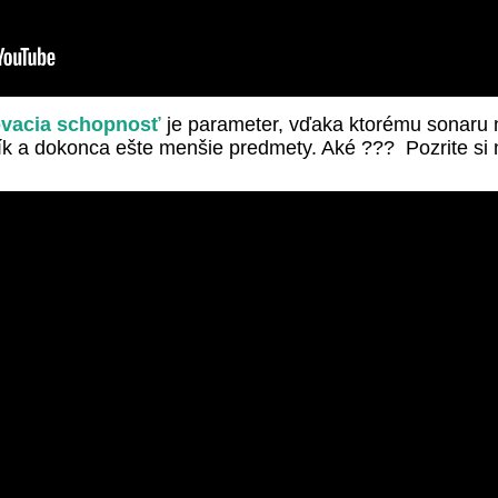
šovacia schopnosť
je parameter, vďaka ktorému sonaru n
tlík a dokonca ešte menšie predmety. Aké ??? Pozrite si 