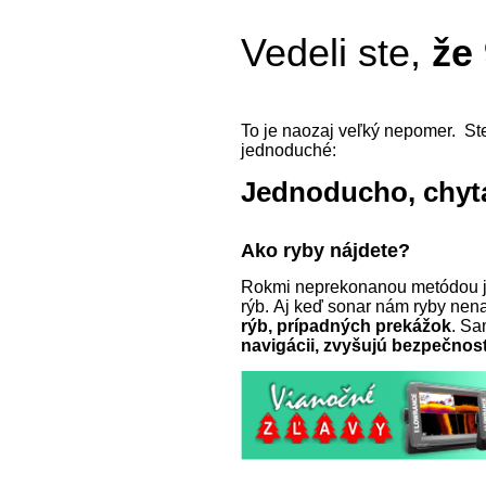
Vedeli ste,
že
To je naozaj veľký nepomer. Ste
jednoduché:
Jednoducho, chyta
Ako ryby nájdete?
Rokmi neprekonanou metódou 
rýb. Aj keď sonar nám ryby nen
rýb, prípadných prekážok
. Sa
navigácii, zvyšujú bezpečnos