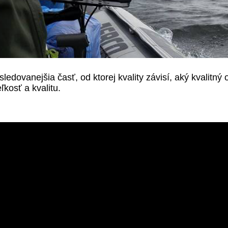
sledovanejšia časť, od ktorej kvality závisí, aký kvalitný 
kosť a kvalitu.