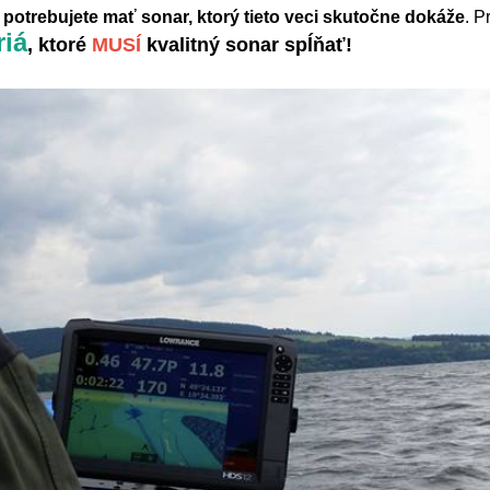
,
potrebujete mať sonar, ktorý tieto veci skutočne dokáže
.
Pr
riá
, ktoré
MUSÍ
kvalitný sonar spĺňať!