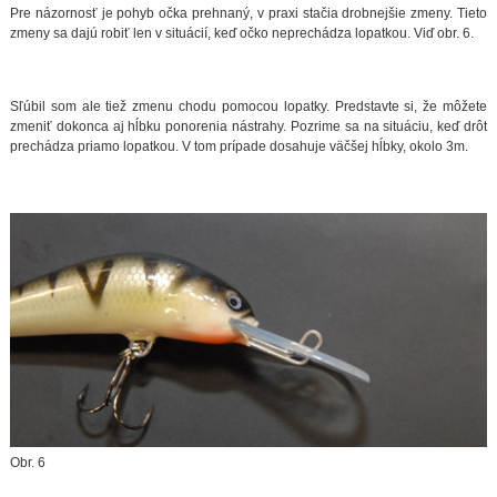
Pre názornosť je pohyb očka prehnaný, v praxi stačia drobnejšie zmeny. Tieto
zmeny sa dajú robiť len v situácií, keď očko neprechádza lopatkou. Viď obr. 6.
Sľúbil som ale tiež zmenu chodu pomocou lopatky. Predstavte si, že môžete
zmeniť dokonca aj hĺbku ponorenia nástrahy. Pozrime sa na situáciu, keď drôt
prechádza priamo lopatkou. V tom prípade dosahuje väčšej hĺbky, okolo 3m.
Obr. 6