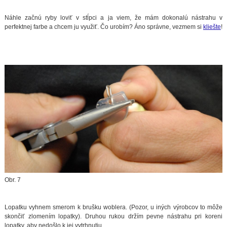
Náhle začnú ryby loviť v stĺpci a ja viem, že mám dokonalú nástrahu v
perfektnej farbe a chcem ju využiť. Čo urobím? Áno správne, vezmem si
kliešte
!
Obr. 7
Lopatku vyhnem smerom k brušku woblera. (Pozor, u iných výrobcov to môže
skončiť zlomením lopatky). Druhou rukou držím pevne nástrahu pri koreni
lopatky, aby nedošlo k jej vytrhnutiu.