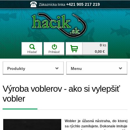
+421 905 217 219
Zákaznícka linka
0
ks
0,00 €
Hľadať
Prihlásiť
Produkty
Menu
Výroba voblerov - ako si vylepšiť
vobler
Wobler je úžasná nástraha, do ktorej
sa rýchlo zamilujete. Dokonale imituje