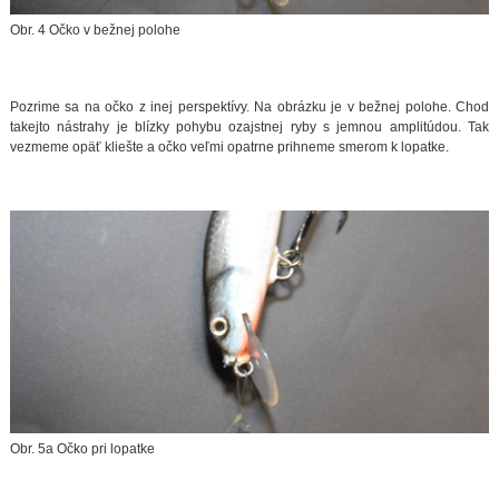
Obr. 4 Očko v bežnej polohe
Pozrime sa na očko z inej perspektívy. Na obrázku je v bežnej polohe. Chod
takejto nástrahy je blízky pohybu ozajstnej ryby s jemnou amplitúdou. Tak
vezmeme opäť kliešte a očko veľmi opatrne prihneme smerom k lopatke.
Obr. 5a Očko pri lopatke