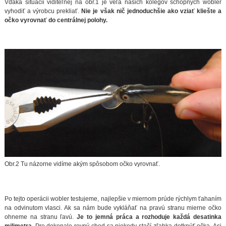
Vďaka situácii viditeľnej na obr.1 je veľa našich kolegov schopných wobler
vyhodiť a výrobcu prekliať.
Nie je však nič jednoduchšie ako vziať kliešte a
očko vyrovnať do centrálnej polohy.
Obr.2 Tu názorne vidíme akým spôsobom očko vyrovnať.
Po tejto operácii wobler testujeme, najlepšie v miernom prúde rýchlym ťahaním
na odvinutom vlasci. Ak sa nám bude vykláňať na pravú stranu mierne očko
ohneme na stranu ľavú.
Je to jemná práca a rozhoduje každá desatinka
milimetra
. Pre dokonale rovný chod sa niekedy stačí zľahka dotknúť očka. Asi