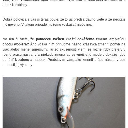
a bez karabínky.
Dobrá polovica z vás si teraz povie, že to už predsa dávno viete a že nečítate
nič nového. V takom prípade môžeme vyskúšať niečo iné.
No len či viete, že
pomocou našich klieští dokážeme zmeniť amplitúdu
chodu woblera?
Áno vďaka nim prinútime nášho krásavca zmeniť pohyb na
viac alebo menej agresívny. Tu zo skúseností viem, že rôzne ryby preferujú
rôznu prácu nástrahy a niekedy zmena agresívnejšieho modelu dokáže rybu
donútiť k záberu a naopak. Predstavím vám, ako zmeniť prácu nástrahy bez
nutnosti jej výmeny.