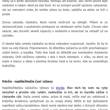
nikdy sa k týmto skvostom nevrátia. Nemajú ani tušenie, ako veľmi ublížili tejto
nástrahe a rukám, ktoré jej dali život. Iní sú schopní použiť správne vybavenie,
ale po nahodení zistia, že wobler pláva na boku, vykláňa sa alebo sa točí v
prúde.
Znovu odsúdia nástrahu, ktorá nemá možnosť sa obhájiť. Píšem to zo
skúseností,lebo s podobným prístupom sa stretávam veľmi často. Chcem vám
ukázať, ako docieliť skvelé úspechy s woblermi a nenechať sa odradiť už na
začiatku.
O stavbe tejto umelej nástrahy sa teraz nebudem rozpisovať, myslím, že by to
bolo na celý článok. Pripomeniem, že dôležitou súčasťou je drôt, prechádzajúci
celým telom, a lopatka. Tieto dve časti sú dôležité pre eventuálne doladenie
nástrahy. Drôt väčšinou vybieha z tela v troch miestach, v očku, za ktoré sa
viaže k vlascu a ďalej v prednej brušnej časti a na konci, kde sa umiestňujú
trojháčiky.
Kliešte - najdôležitejšia časť výbavy
Najdôležitejšou súčasťou výbavy sú
kliešte
.
Bez nich by som na ryby
nevyšiel a prosím vás rybári, zadovážte si ich, ak to myslíte vážne s
chytaním rýb.
Naša umelá rybka, práve tá malá, môže mať po vytiahnutí z
krabičky tendenciu vychyľovať sa zo svojej dráhy. Môže to byť spôsobené
napríklad vašou karabínkou, ktorá nemá ideálny tvar alebo z rôznych dôvodov
prestavenia očka v prednej časti o pár desatiniek milimetrov inde. Chcem