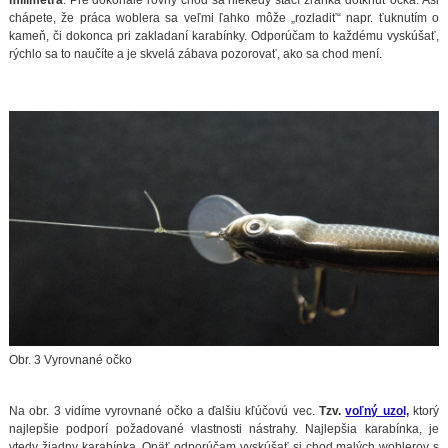
chápete, že práca woblera sa veľmi ľahko môže „rozladiť“ napr. ťuknutím o
kameň, či dokonca pri zakladaní karabínky. Odporúčam to každému vyskúšať,
rýchlo sa to naučíte a je skvelá zábava pozorovať, ako sa chod mení.
Obr. 3 Vyrovnané očko
Na obr. 3 vidíme vyrovnané očko a ďalšiu kľúčovú vec.
Tzv.
voľný uzol,
ktorý
najlepšie podporí požadované vlastnosti nástrahy. Najlepšia karabínka, je
vtedy žiadny karabínka. Opäť odporúčam vyskúšať si chod malých woblerov s