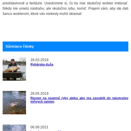
predstavivosti a fantázie. Uvedomme si, čo by mal skutočný wobler imitovať.
Nikdy nie umelú nástrahu, ale skutočnú rybu, korisť. Prajem vám, aby ste dali
šancu woblerom, ktoré vás niekedy mohli sklamať.
Súvisiace články
26.03.2019
Rybárska duša
28.05.2019
Recept na opatrné ryby alebo ako ma zasvätili do tajomstiev
mŕtvych ramien
06.08.2021