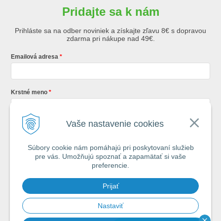
Pridajte sa k nám
Prihláste sa na odber noviniek a získajte zľavu 8€ s dopravou
zdarma pri nákupe nad 49€.
Emailová adresa
Krstné meno
Vaše nastavenie cookies
Registráciou súhlasíte so
všeobecnými obchodnými podmienkami AZ
Rybár
s.r.o.
Súbory cookie nám pomáhajú pri poskytovaní služieb
pre vás. Umožňujú spoznať a zapamätať si vaše
*
preferencie.
Každý týždeň si od nás nájdete v schránke : 1x Rybársky Poradca a 1x
Prijať
akčná ponuka. 1x mesačne prehľad nových článkov z nášho blogu.
Ochrana vašich osobných údajov je pre nás na 1. mieste.
Zoznámte sa s
našimi zásadami spracovania osobných údajov
Nastaviť