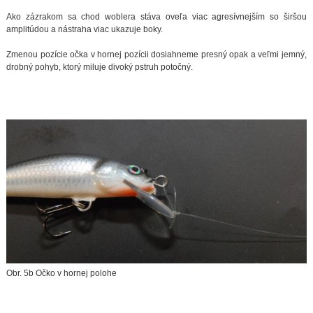
Ako zázrakom sa chod woblera stáva oveľa viac agresívnejším so širšou
amplitúdou a nástraha viac ukazuje boky.
Zmenou pozície očka v hornej pozícii dosiahneme presný opak a veľmi jemný,
drobný pohyb, ktorý miluje divoký pstruh potočný.
Obr. 5b Očko v hornej polohe