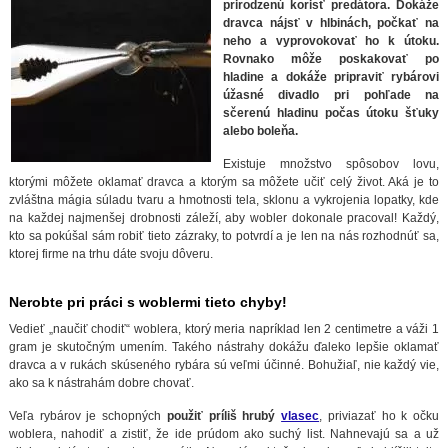
prirodzenú korisť predátora. Dokáže
dravca nájsť v hlbinách, počkať na
neho a vyprovokovať ho k útoku.
Rovnako môže poskakovať po
hladine a dokáže pripraviť rybárovi
úžasné divadlo pri pohľade na
sčerenú hladinu počas útoku šťuky
alebo boleňa.
Existuje množstvo spôsobov lovu,
ktorými môžete oklamať dravca a ktorým sa môžete učiť celý život. Aká je to
zvláštna mágia súladu tvaru a hmotnosti tela, sklonu a vykrojenia lopatky, kde
na každej najmenšej drobnosti záleží, aby wobler dokonale pracoval! Každý,
kto sa pokúšal sám robiť tieto zázraky, to potvrdí a je len na nás rozhodnúť sa,
ktorej firme na trhu dáte svoju dôveru.
Nerobte pri práci s woblermi tieto chyby!
Vedieť „naučiť chodiť“ woblera, ktorý meria napríklad len 2 centimetre a váži 1
gram je skutočným umením. Takého nástrahy dokážu ďaleko lepšie oklamať
dravca a v rukách skúseného rybára sú veľmi účinné. Bohužiaľ, nie každý vie,
ako sa k nástrahám dobre chovať.
Veľa rybárov je schopných
použiť príliš hrubý
vlasec
, priviazať ho k očku
woblera, nahodiť a zistiť, že ide prúdom ako suchý list. Nahnevajú sa a už