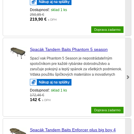
Dostupnosť:
sklad 1 ks
250,85 €
219,90
€
s DPH
Doprava zadarmo
Spacák Tandem Baits Phantom 5 season
Spací vak Phantom 5 Season je nepostrádateľným
spoločníkom pre každé rybárske dobrodružstvo a
zaručuje pokojný a teplý spánok za všetkých podmienok.
Vďaka použitiu špičkových materiálov a inovatívnych
riešení je tento kaprársky spací vak ideálnou voľbou.
Dostupnosť:
sklad 1 ks
172,46 €
142
€
s DPH
Doprava zadarmo
Spacák Tandem Baits Enforcer plus big boy 4