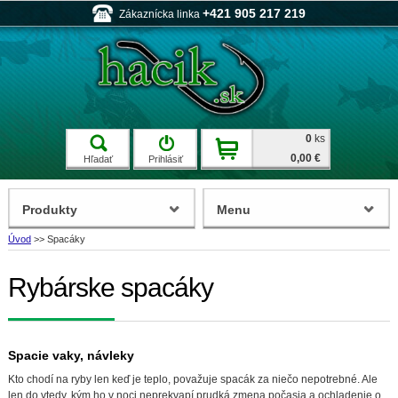
+421 905 217 219
Zákaznícka linka
0
ks
0,00 €
Hľadať
Prihlásiť
Produkty
Menu
Úvod
>>
Spacáky
Rybárske spacáky
Spacie vaky, návleky
Kto chodí na ryby len keď je teplo, považuje spacák za niečo nepotrebné. Ale
len do vtedy, kým ho v noci neprekvapí prudká zmena počasia a ochladenie o