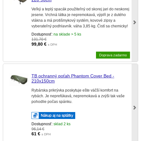
Veľký a teplý spacák použiteľný od skorej jari do neskorej
jesene. Vrchná látka je nepremokavá, výplň je z dutého
vlákna a má protišmykový systém, kovové zipsy a
vyberateľný podhlavník. váha 3,85 kg. Čistí sa chemicky!
Dostupnosť:
na sklade > 5 ks
131,70 €
99,80
€
s DPH
Doprava zadarmo
TB ochranný poťah Phantom Cover Bed -
210x150cm
Rybárska prikrývka poskytuje ešte väčší komfort na
rybách. Je neprefúkavá, nepremokavá a zvýši tak vaše
pohodlie počas spánku.
Dostupnosť:
sklad 2 ks
96,14 €
61
€
s DPH