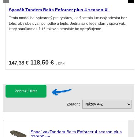
Spacák Tandem Baits Enforcer plus 4 season XL
Tento model bol vytvorený pre rybárov, ktorí ocenia luxusný priestor bez
toho, aby obetovali pohodlie a teplo. Jedná sa o legendárny spací vak,
ktorý ponúkame už 15 rokov a neustále ho vylepšujeme.
118,50 €
147,38 €
s DPH
Zobraziť filter
Zoradiť:
Spací vakTandem Baits Enforcer 4 season plus
220*90cm