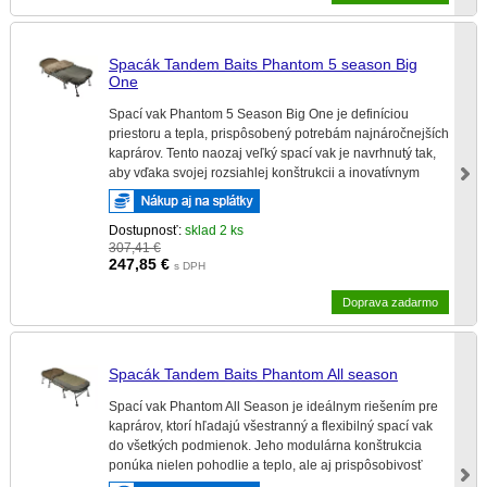
Spacák Tandem Baits Phantom 5 season Big
One
Spací vak Phantom 5 Season Big One je definíciou
priestoru a tepla, prispôsobený potrebám najnáročnejších
kaprárov. Tento naozaj veľký spací vak je navrhnutý tak,
aby vďaka svojej rozsiahlej konštrukcii a inovatívnym
prvkom poskytoval maximálne pohodlie.
Dostupnosť:
sklad 2 ks
307,41 €
247,85
€
s DPH
Doprava zadarmo
Spacák Tandem Baits Phantom All season
Spací vak Phantom All Season je ideálnym riešením pre
kaprárov, ktorí hľadajú všestranný a flexibilný spací vak
do všetkých podmienok. Jeho modulárna konštrukcia
ponúka nielen pohodlie a teplo, ale aj prispôsobivosť
potrebnú pre celoročné rybárčenie.