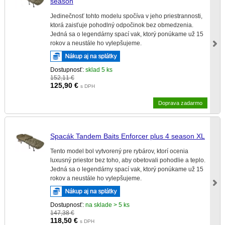
season
Jedinečnosť tohto modelu spočíva v jeho priestrannosti,
ktorá zaisťuje pohodlný odpočinok bez obmedzenia.
Jedná sa o legendárny spací vak, ktorý ponúkame už 15
rokov a neustále ho vylepšujeme.
Dostupnosť:
sklad 5 ks
152,11 €
125,90
€
s DPH
Doprava zadarmo
Spacák Tandem Baits Enforcer plus 4 season XL
Tento model bol vytvorený pre rybárov, ktorí ocenia
luxusný priestor bez toho, aby obetovali pohodlie a teplo.
Jedná sa o legendárny spací vak, ktorý ponúkame už 15
rokov a neustále ho vylepšujeme.
Dostupnosť:
na sklade > 5 ks
147,38 €
118,50
€
s DPH