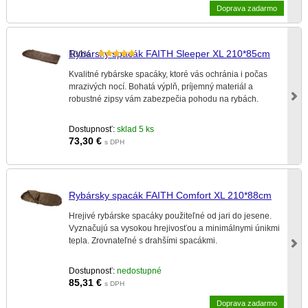
Doprava zadarmo
Rybársky spacák FAITH Sleeper XL 210*85cm
100%
Kvalitné rybárske spacáky, ktoré vás ochránia i počas
mrazivých nocí. Bohatá výplň, príjemný materiál a
robustné zipsy vám zabezpečia pohodu na rybách.
Dostupnosť:
sklad 5 ks
73,30
€
s DPH
Rybársky spacák FAITH Comfort XL 210*88cm
Hrejivé rybárske spacáky použiteľné od jari do jesene.
Vyznačujú sa vysokou hrejivosťou a minimálnymi únikmi
tepla. Zrovnateľné s drahšími spacákmi.
Dostupnosť:
nedostupné
85,31
€
s DPH
Doprava zadarmo