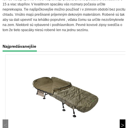
15 a viac stupňov. V kvalitnom spacáku vás rozmary počasia určite
neprekvapia. Tie najšpičkovejšie možno používať i v zimnom období bez pocitu
chladu. Vnútro majú prešívané príjemným dekovým materiálom. Robené sú tak
aby sa dali upevniť na lehátko popruhmi , vďaka čomu sa určite nezošmyknete
na zem. Niektoré sú vybavené i podhlavníkom. Pevné kovové zipsy svedčia o
tom že tieto spacáky niesú robené len na jednu sezónu.
Najpredávanejšie