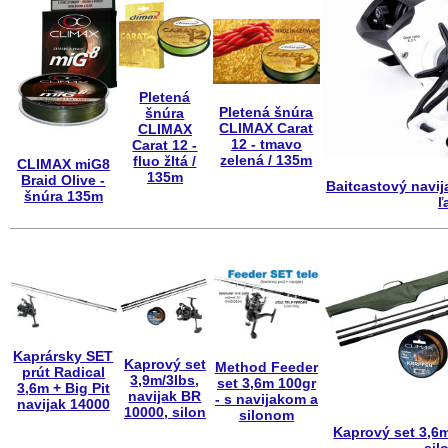
Pletená
Pletená šnúra
šnúra
CLIMAX Carat
CLIMAX
12 - tmavo
Carat 12 -
zelená / 135m
fluo žltá /
CLIMAX miG8
135m
Braid Olive -
Baitcastový navij
šnúra 135m
ľ
Kaprársky SET
Kaprový set
Method Feeder
prút Radical
3,9m/3lbs,
set 3,6m 100gr
3,6m + Big Pit
navijak BR
- s navijakom a
navijak 14000
10000, silon
silonom
Kaprový set 3,6m