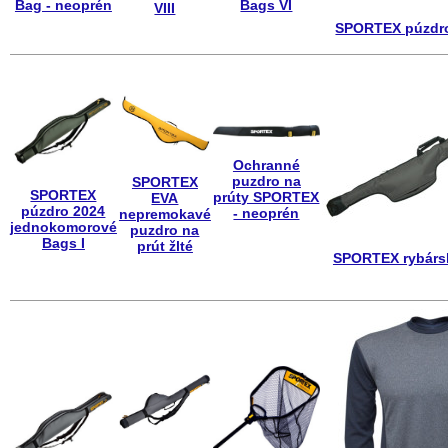
Bag - neoprén
Bags VI
VIII
SPORTEX púzdro
Ochranné
puzdro na
SPORTEX
SPORTEX
prúty SPORTEX
EVA
púzdro 2024
- neoprén
nepremokavé
jednokomorové
puzdro na
Bags I
prút žlté
SPORTEX rybársk