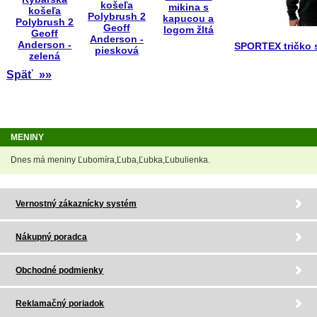
košeľa
mikina s
košeľa
Polybrush 2
kapucou a
Polybrush 2
Geoff
logom žltá
Geoff
Anderson -
Anderson -
SPORTEX tričko 
piesková
zelená
Späť »»
MENINY
Dnes má meniny Ľubomíra,Ľuba,Ľubka,Ľubulienka.
Vernostný zákaznícky systém
Nákupný poradca
Obchodné podmienky
Reklamačný poriadok