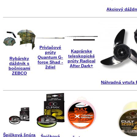
Akciový dáždn
Prívlačové
Kaprárske
prúty
teleskopické
Quantum G-
Rybársky
prúty Radical
force Shad -
dáždnik s
After Dark+
2diel
bočnicami
ZEBCO
Náhradná vrtuľa 
Špičková šnúra
Špičková