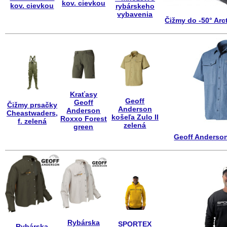
kov. cievkou
kov. cievkou
rybárskeho
vybavenia
Čižmy do -50° Arct
Kraťasy
Geoff
Geoff
Čižmy prsačky
Anderson
Anderson
Cheastwaders,
košeľa Zulo II
Roxxo Forest
f. zelená
zelená
green
Geoff Anderson
Rybárska
SPORTEX
Rybárska