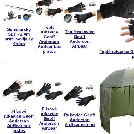
Teplé
Sumčiarsky
Teplé rukavice
rukavice
SET - 2,4m
Geoff
Geoff
prút+navijak a
Anderson
Anderson
šnúra
AirBear
AirBear bez
prstov
Teplé rukavice G
Flísové
Flísové
rukavice
Rukavice Geoff
rukavice Geoff
Geoff
Anderson
Anderson
Anderson
AirBear merino
AirBear bez
AirBear
prstov