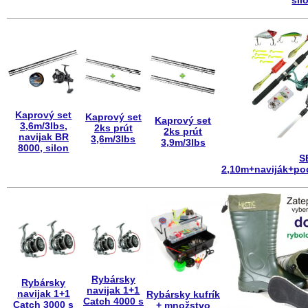
sil
Kaprový set
Kaprový set
Kaprový set
3,6m/3lbs,
2ks prút
2ks prút
navijak BR
3,6m/3lbs
3,9m/3lbs
8000, silon
S
2,10m+naviják+po
Rybársky
Rybársky
navijak 1+1
navijak 1+1
Rybársky kufrík
Catch 4000 s
Catch 3000 s
+ množstvo