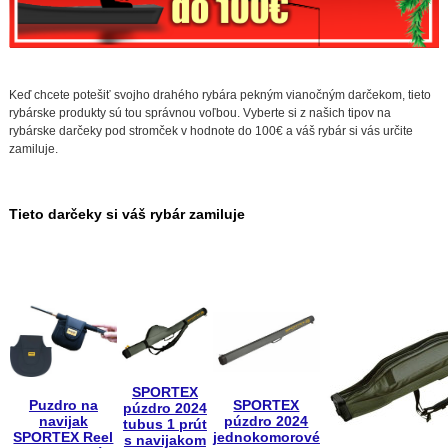
Keď chcete potešiť svojho drahého rybára pekným vianočným darčekom, tieto
rybárske produkty sú tou správnou voľbou. Vyberte si z našich tipov na
rybárske darčeky pod stromček v hodnote do 100€ a váš rybár si vás určite
zamiluje.
Tieto darčeky si váš rybár zamiluje
SPORTEX
Puzdro na
SPORTEX
púzdro 2024
navijak
púzdro 2024
tubus 1 prút
SPORTEX Reel
jednokomorové
s navijakom