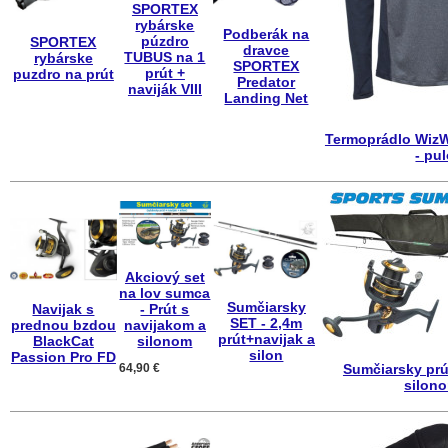
SPORTEX
rybárske
Podberák na
púzdro
SPORTEX
dravce
TUBUS na 1
rybárske
SPORTEX
prút +
puzdro na prút
Predator
naviják VIII
Landing Net
Termoprádlo WizW
- pu
Akciový set
na lov sumca
Sumčiarsky
Navijak s
- Prút s
SET - 2,4m
prednou bzdou
navijakom a
prút+navijak a
BlackCat
silonom
silon
Passion Pro FD
64,90 €
Sumčiarsky prú
silon