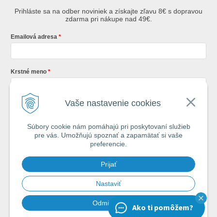
Prihláste sa na odber noviniek a získajte zľavu 8€ s dopravou
zdarma pri nákupe nad 49€.
Emailová adresa
Krstné meno
Vaše nastavenie cookies
Registráciou súhlasíte so
všeobecnými obchodnými podmienkami AZ
Rybár
s.r.o.
Súbory cookie nám pomáhajú pri poskytovaní služieb
pre vás. Umožňujú spoznať a zapamätať si vaše
*
preferencie.
Každý týždeň si od nás nájdete v schránke : 1x Rybársky Poradca a 1x
Prijať
akčná ponuka. 1x mesačne prehľad nových článkov z nášho blogu.
Ochrana vašich osobných údajov je pre nás na 1. mieste.
Zoznámte sa s
našimi zásadami spracovania osobných údajov
Nastaviť
Odmietnuť
Ako ti pomôžem?
Chcem odoberať