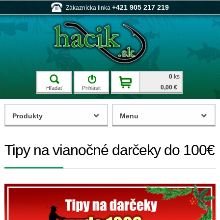
+421 905 217 219
Zákaznícka linka
0
ks
0,00 €
Hľadať
Prihlásiť
Produkty
Menu
Tipy na vianočné darčeky do 100€