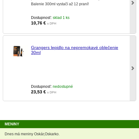
Balenie 300ml vystačí až 12 praní!
Dostupnosť:
sklad 1 ks
10,76
€
s DPH
Grangers lepidlo na nepremokavé oblečenie
30ml
Dostupnosť:
nedostupné
23,53
€
s DPH
MENINY
Dnes má meniny Oskár,Oskarko.