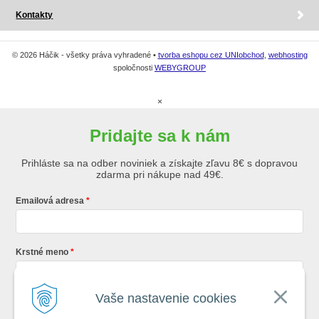
Kontakty
© 2026 Háčik - všetky práva vyhradené •
tvorba eshopu cez UNIobchod
,
webhosting
spoločnosti
WEBYGROUP
×
Pridajte sa k nám
Prihláste sa na odber noviniek a získajte zľavu 8€ s dopravou
zdarma pri nákupe nad 49€.
Emailová adresa
Krstné meno
Vaše nastavenie cookies
Registráciou súhlasíte so
všeobecnými obchodnými podmienkami AZ