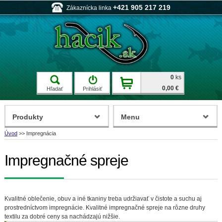
+421 905 217 219
Zákaznícka linka
0
ks
0,00 €
Hľadať
Prihlásiť
Produkty
Menu
Úvod
>>
Impregnácia
Impregnačné spreje
Kvalitné oblečenie, obuv a iné tkaniny treba udržiavať v čistote a suchu aj
prostredníctvom impregnácie. Kvalitné impregnačné spreje na rôzne druhy
textilu za dobré ceny sa nachádzajú nižšie.