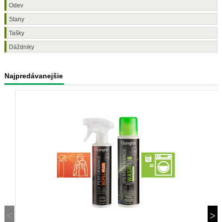
Odev
Stany
Tašky
Dáždniky
Najpredávanejšie