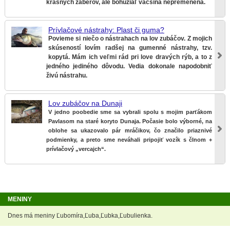
krásnych záberov, ale bohužiaľ väčšina nepremenená.​
Prívlačové nástrahy: Plast či guma?
Povieme si niečo o nástrahach na lov zubáčov. Z mojich
skúseností lovím radšej na gumenné nástrahy, tzv.
kopytá. Mám ich veľmi rád pri love dravých rýb, a to z
jedného jediného dôvodu. Vedia dokonale napodobniť
živú nástrahu.
Lov zubáčov na Dunaji
V jedno poobedie sme sa vybrali spolu s mojim parťákom
Pavlasom na staré koryto Dunaja. Počasie bolo výborné, na
oblohe sa ukazovalo pár mráčikov, čo značilo priaznivé
podmienky, a preto sme neváhali pripojiť vozík s člnom +
prívlačový „vercajch“.
MENINY
Dnes má meniny Ľubomíra,Ľuba,Ľubka,Ľubulienka.