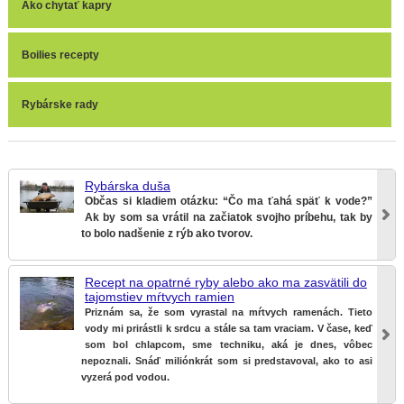
Ako chytať kapry
Boilies recepty
Rybárske rady
Rybárska duša
Občas si kladiem otázku: “Čo ma ťahá späť k vode?”
Ak by som sa vrátil na začiatok svojho príbehu, tak by
to bolo nadšenie z rýb ako tvorov.
Recept na opatrné ryby alebo ako ma zasvätili do
tajomstiev mŕtvych ramien
Priznám sa, že som vyrastal na mŕtvych ramenách. Tieto
vody mi prirástli k srdcu a stále sa tam vraciam. V čase, keď
som bol chlapcom, sme techniku, aká je dnes, vôbec
nepoznali. Snáď miliónkrát som si predstavoval, ako to asi
vyzerá pod vodou.