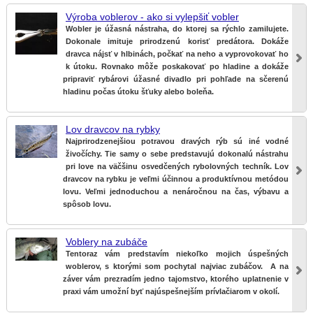
Výroba voblerov - ako si vylepšiť vobler
Wobler je úžasná nástraha, do ktorej sa rýchlo zamilujete.
Dokonale imituje prirodzenú korisť predátora. Dokáže
dravca nájsť v hlbinách, počkať na neho a vyprovokovať ho
k útoku. Rovnako môže poskakovať po hladine a dokáže
pripraviť rybárovi úžasné divadlo pri pohľade na sčerenú
hladinu počas útoku šťuky alebo boleňa.
Lov dravcov na rybky
Najprirodzenejšiou potravou dravých rýb sú iné vodné
živočíchy. Tie samy o sebe predstavujú dokonalú nástrahu
pri love na väčšinu osvedčených rybolovných techník. Lov
dravcov na rybku je veľmi účinnou a produktívnou metódou
lovu. Veľmi jednoduchou a nenáročnou na čas, výbavu a
spôsob lovu.
Voblery na zubáče
Tentoraz vám predstavím niekoľko mojich úspešných
woblerov, s ktorými som pochytal najviac zubáčov. A na
záver vám prezradím jedno tajomstvo, ktorého uplatnenie v
praxi vám umožní byť najúspešnejším prívlačiarom v okolí.