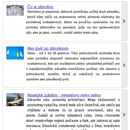
Čo je sbirolino
Sbirolino je plastová, sklenná pomôcka, určitý druh plaváku,
ktorá nám slúži na dopravenie veľmi drobnej nástrahy do
potrebnej vzdialenosti. Sbiro sa používa vyslovene na lov
pstruha dúhového na jazerách, príp. na lov sprievodných
rýb, ako je jalec, ostriež, zubáč alebo biela ryba.
Ako loviť so sbirolinom
Sbiro - od 1 do 25 gramov. Táto jednoduchá technika lovu
nám pomáha dopraviť nástrahu najmenších rozmerov do
vzdialeností, kde pri muškárení alebo ultraľahkej prívlači ani
s najvýkonnejším náradím nemôžeme počítať. Ide vlastne o
jednoduchý systém, ktorý je založený na podobnom
systéme ako plavákový prút.
Apatické zubáče - negatívny vplyv splnu
Zdravím vás, priatelia prívlačiari. Moja skúsenosť z
poslednej rybačky, ktorá bola síce úspešná, ale niečo jej
chýbalo a nebolo to to pravé orechové, ako sa
povie. Zubáč je veľmi náladová ryba. Jeho chovanie
dosť ovplyvňuje najmä počasie a tlak, ale takisto aj spln
mesiaca. Klasická celodenná rybačka z člna, množstvo