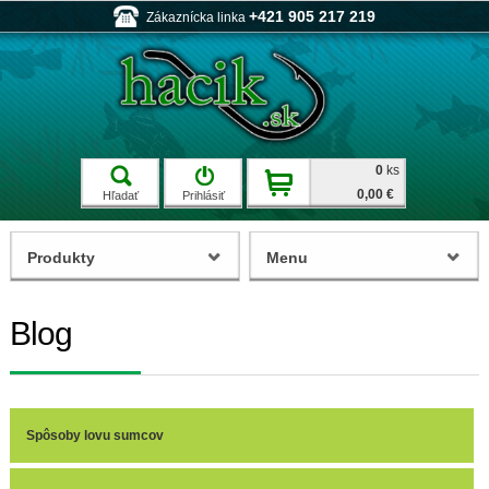
+421 905 217 219
Zákaznícka linka
0
ks
0,00 €
Hľadať
Prihlásiť
Produkty
Menu
Blog
Spôsoby lovu sumcov