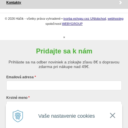
Kontakty
© 2026 Háčik - všetky práva vyhradené •
tvorba eshopu cez UNIobchod
,
webhosting
spoločnosti
WEBYGROUP
×
Pridajte sa k nám
Prihláste sa na odber noviniek a získajte zľavu 8€ s dopravou
zdarma pri nákupe nad 49€.
Emailová adresa
Krstné meno
Vaše nastavenie cookies
Registráciou súhlasíte so
všeobecnými obchodnými podmienkami AZ
Rybár
s.r.o.