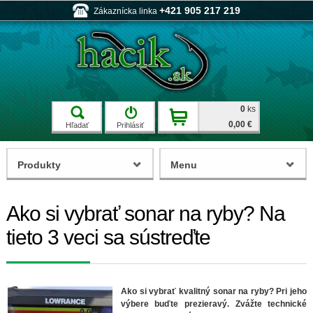
+421 905 217 219
Zákaznícka linka
0
ks
0,00 €
Hľadať
Prihlásiť
Produkty
Menu
Ako si vybrať sonar na ryby? Na
tieto 3 veci sa sústreďte
Ako si vybrať kvalitný sonar na ryby? Pri jeho
výbere buďte prezieravý. Zvážte technické