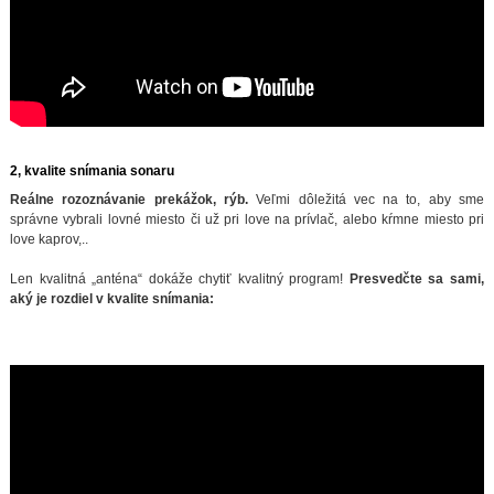
2, kvalite snímania sonaru
Reálne rozoznávanie prekážok, rýb.
Veľmi dôležitá vec na to, aby sme
správne vybrali lovné miesto či už pri love na prívlač, alebo kŕmne miesto pri
love kaprov,..
Len kvalitná „anténa“ dokáže chytiť kvalitný program!
Presvedčte sa sami,
aký je rozdiel v kvalite snímania: