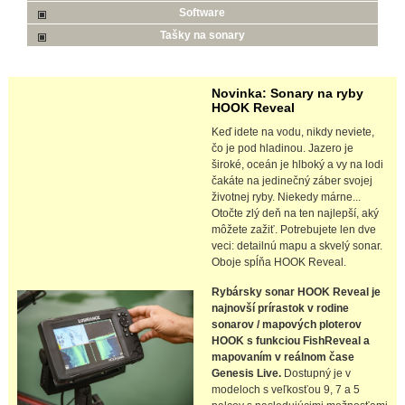
Software
Tašky na sonary
Novinka: Sonary na ryby
HOOK Reveal
Keď idete na vodu, nikdy neviete,
čo je pod hladinou. Jazero je
široké, oceán je hlboký a vy na lodi
čakáte na jedinečný záber svojej
životnej ryby. Niekedy márne...
Otočte zlý deň na ten najlepší, aký
môžete zažiť. Potrebujete len dve
veci: detailnú mapu a skvelý sonar.
Oboje spĺňa HOOK Reveal.
Rybársky sonar HOOK Reveal je
najnovší prírastok v rodine
sonarov / mapových ploterov
HOOK s funkciou FishReveal a
mapovaním v reálnom čase
Genesis Live.
Dostupný je v
modeloch s veľkosťou 9, 7 a 5