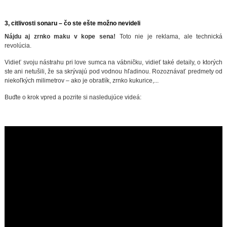
3, citlivosti sonaru – čo ste ešte možno nevideli
Nájdu aj zrnko maku v kope sena!
Toto nie je reklama, ale technická
revolúcia.
Vidieť svoju nástrahu pri love sumca na vábničku, vidieť také detaily, o ktorých
ste ani netušili, že sa skrývajú pod vodnou hľadinou. Rozoznávať predmety od
niekoľkých milimetrov – ako je obratlík, zrnko kukurice,...
Buďte o krok vpred a pozrite si nasledujúce videá: