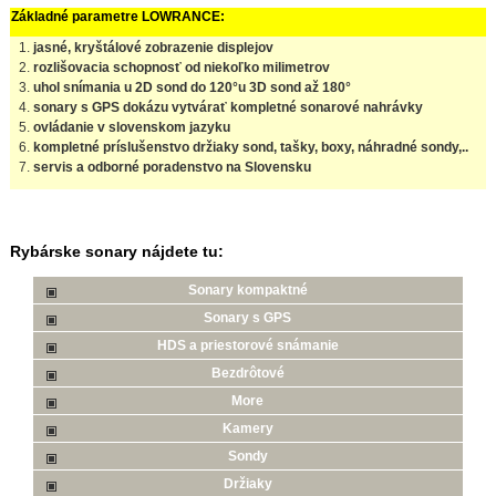
Základné parametre LOWRANCE:
jasné, kryštálové zobrazenie displejov
rozlišovacia schopnosť od niekoľko milimetrov
uhol snímania u 2D sond do 120°u 3D sond až 180°
sonary s GPS dokázu vytvárať kompletné sonarové nahrávky
ovládanie v slovenskom jazyku
kompletné príslušenstvo držiaky sond, tašky, boxy, náhradné sondy,..
servis a odborné poradenstvo na Slovensku
Rybárske sonary nájdete tu:
Sonary kompaktné
Sonary s GPS
HDS a priestorové snámanie
Bezdrôtové
More
Kamery
Sondy
Držiaky