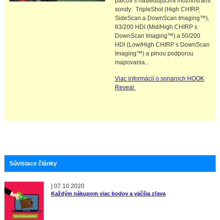
palcov s nasledujúcimi možnosťami
sondy: TripleShot (High CHIRP,
SideScan a DownScan Imaging™),
83/200 HDI (Mid/High CHIRP s
DownScan Imaging™) a 50/200
HDI (Low/High CHIRP s DownScan
Imaging™) a plnou podporou
mapovania...
Viac informácií o sonaroch HOOK
Reveal
Súvisiace články
|
07.10.2020
Každým nákupom viac bodov a väčšia zľava