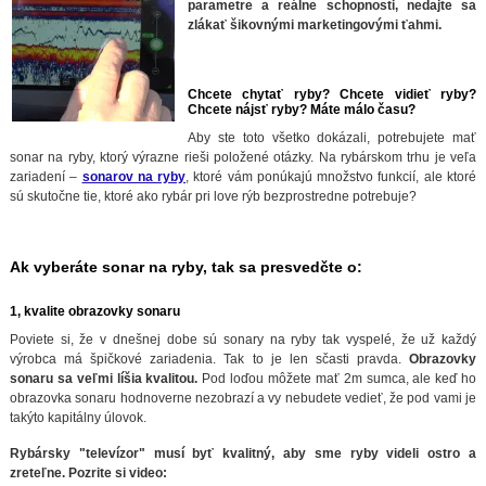
parametre a reálne schopnosti, nedajte sa
zlákať šikovnými marketingovými ťahmi.
Chcete chytať ryby? Chcete vidieť ryby?
Chcete nájsť ryby? Máte málo času?
Aby ste toto všetko dokázali, potrebujete mať
sonar na ryby, ktorý výrazne rieši položené otázky. Na rybárskom trhu je veľa
zariadení –
sonarov na ryby
, ktoré vám ponúkajú množstvo funkcií, ale ktoré
sú skutočne tie, ktoré ako rybár pri love rýb bezprostredne potrebuje?
Ak vyberáte sonar na ryby, tak sa presvedčte o:
1, kvalite obrazovky sonaru
Poviete si, že v dnešnej dobe sú sonary na ryby tak vyspelé, že už každý
výrobca má špičkové zariadenia. Tak to je len sčasti pravda.
Obrazovky
sonaru sa veľmi líšia kvalitou.
Pod loďou môžete mať 2m sumca, ale keď ho
obrazovka sonaru hodnoverne nezobrazí a vy nebudete vedieť, že pod vami je
takýto kapitálny úlovok.
Rybársky "televízor" musí byť kvalitný, aby sme ryby videli ostro a
zreteľne. Pozrite si video: