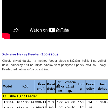
Xclusive Heavy Feeder (150-220g)
Chcete chytať ďaleko na method feeder alebo s ťažkými košíkmi na veľkej
rieke jedinečný prút na takýto rybolov vám poskytne Sportex exklusiv Heavy
Feeder, jedinečná voľba do extrému.
tr.
Vrhacia
Dĺžka
Hmot.
Počet
Test
Počet
Model
Kód
dĺžka
záťaž
cm/ft
g
očiek
dohod
dielov
cm
gr.
Xclusive Light Feeder
LF3314
187 135344
330/11
2+3
172
40 - 80
163
14
107m/85
360/12
3+3
127
40 - 80
187
15
-