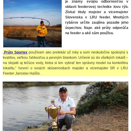
je známy svojou odbornosťou v
oblasti feederovej technike lovu rýb.
Získal tituly majster a vicemajster
Slovenska v LRU feeder. Mnohých
rybárov určite zaujíma pozadie jeho
úspechov. Napr. aké prúty odporúča
na feeder a aké sám používa.
„
Prúty Sportex
používam ako pretekár už roky a som neskutočne spokojný s
kvalitou, veľkou ľahkosťou a pevným blankom. Určené sú do všetkých lokalít –
na stojaté aj tečúce vody, treba si len vybrať ten správny model na konkrétnu
lokalitu,“ hovorí o svojich skúsenostiach majster a vicemajster SR v LRU
Feeder Jaroslav Haššo.