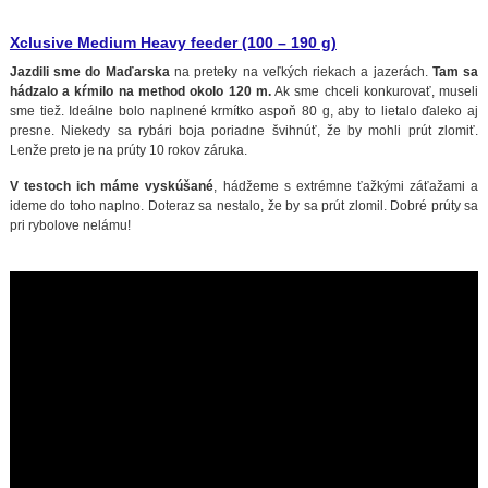
Xclusive Medium Heavy feeder (100 – 190 g)
Jazdili sme do Maďarska
na preteky na veľkých riekach a jazerách.
Tam sa
hádzalo a kŕmilo na method okolo 120 m.
Ak sme chceli konkurovať, museli
sme tiež. Ideálne bolo naplnené krmítko aspoň 80 g, aby to lietalo ďaleko aj
presne. Niekedy sa rybári boja poriadne švihnúť, že by mohli prút zlomiť.
Lenže preto je na prúty 10 rokov záruka.
V testoch ich máme vyskúšané
, hádžeme s extrémne ťažkými záťažami a
ideme do toho naplno. Doteraz sa nestalo, že by sa prút zlomil. Dobré prúty sa
pri rybolove nelámu!