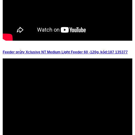
Feeder prúty Xclusive NT Medium Light Feeder 60 -120g, kód:187 135377