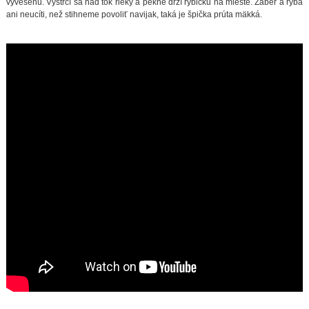
vyvesenú. Vystrčí sa nad tok rieky a pekne drží rybičku na mieste. Záber a ryba
ani neucíti, než stihneme povoliť navijak, taká je špička prúta mäkká.