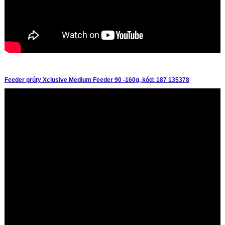
Feeder prúty Xclusive Medium Feeder 90 -160g, kód: 187 135378