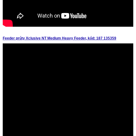
Feeder prúty Xclusive NT Medium Heavy Feeder, kód: 187 135359