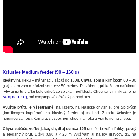
Xclusive Medium feeder (90 – 160 g)
Ideálny na rieku
– má vrhaciu záťaž do 160g.
Chytal som s krmítkom
60 – 80
g aj s krmivom a hádzal som cez 50 metrov. Pri zábere, pri každom naťuknutí
ryby aj na tú diaľku bolo vidieť, že špička hneď klepla.Chytá sa s ním krásne na
50 aj na 100 g
, má dvojstopové očká až po prvý diel.
Využtie prúta je všestranné:
na jazero, na klasické chytanie, pre typických
„krmítkových kaprárov“, na klasický feeder aj method. Z radu Xclusive je
najuniverzálnejší. Kamarát s úspechom chodí na rieku a vraj to nemá chybu.
Chytá zubáče, veľké jalce, chytil aj sumca 105 cm
. Je to veľmi ľahký, pevný
a elegantný prút. Dĺžku 3,90 a 4,20 m využívam aj na lov dravcov, tzv. na