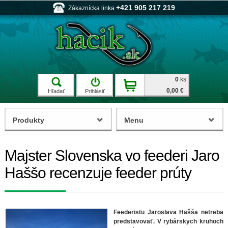
+421 905 217 219
Zákaznícka linka
0
ks
0,00 €
Hľadať
Prihlásiť
Produkty
Menu
Majster Slovenska vo feederi Jaro
Haššo recenzuje feeder prúty
Feederistu Jaroslava Hašša netreba
predstavovať. V rybárskych kruhoch