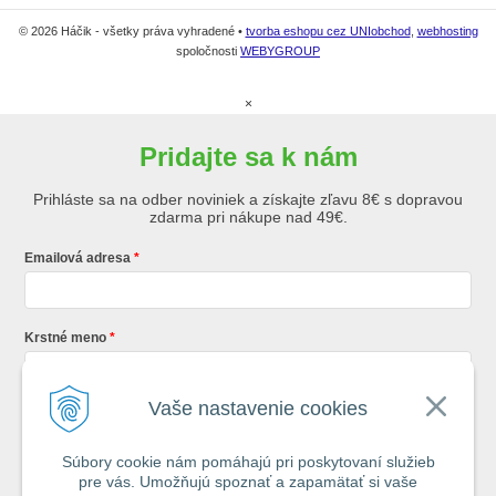
© 2026 Háčik - všetky práva vyhradené •
tvorba eshopu cez UNIobchod
,
webhosting
spoločnosti
WEBYGROUP
×
Pridajte sa k nám
Prihláste sa na odber noviniek a získajte zľavu 8€ s dopravou
zdarma pri nákupe nad 49€.
Emailová adresa
Krstné meno
Vaše nastavenie cookies
Registráciou súhlasíte so
všeobecnými obchodnými podmienkami AZ
Rybár
s.r.o.
Súbory cookie nám pomáhajú pri poskytovaní služieb
pre vás. Umožňujú spoznať a zapamätať si vaše
*