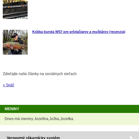
Krátka bunda WS7 pre prívlačiarov a muškárov (recenzia)
Zdieľajte naše články na sociálnych sieťach
« Späť
MENINY
Dnes má meniny Jozefína,Jožka,Jozefka.
Vernostný zákaznícky systém