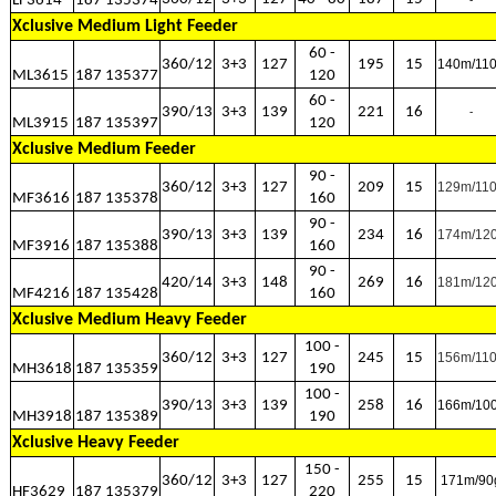
LF3614
187 135374
Xclusive Medium Light Feeder
60 -
360/12
3+3
127
195
15
140m/11
ML3615
187 135377
120
60 -
390/13
3+3
139
221
16
-
ML3915
187 135397
120
Xclusive Medium Feeder
90 -
360/12
3+3
127
209
15
129m/11
MF3616
187 135378
160
90 -
390/13
3+3
139
234
16
174m/12
MF3916
187 135388
160
90 -
420/14
3+3
148
269
16
181m/12
MF4216
187 135428
160
Xclusive Medium Heavy Feeder
100 -
360/12
3+3
127
245
15
156m/11
MH3618
187 135359
190
100 -
390/13
3+3
139
258
16
166m/10
MH3918
187 135389
190
Xclusive Heavy Feeder
150 -
360/12
3+3
127
255
15
171m/90
HF3629
187 135379
220