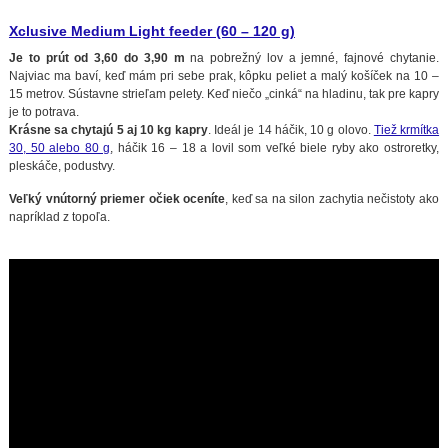
Xclusive Medium Light
feeder (60 – 120 g)
Je to prút od 3,60 do 3,90 m
na pobrežný lov a jemné, fajnové chytanie.
Najviac ma baví, keď mám pri sebe prak, kôpku peliet a malý košíček na 10 –
15 metrov. Sústavne strieľam pelety. Keď niečo „cinká“ na hladinu, tak pre kapry
je to potrava.
Krásne sa chytajú 5 aj 10 kg kapry
. Ideál je 14 háčik, 10 g olovo.
Tiež krmítka
30, 50 alebo 80 g
, háčik 16 – 18 a lovil som veľké biele ryby ako ostroretky,
pleskáče, podustvy.
Veľký vnútorný priemer očiek oceníte
, keď sa na silon zachytia nečistoty ako
napríklad z topoľa.