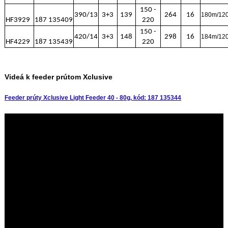
150 -
390/13
3+3
139
264
16
180m/12
HF3929
187 135409
220
150 -
420/14
3+3
148
298
16
184m/12
HF4229
187 135439
220
Videá k feeder prútom Xclusive
Feeder prúty Xclusive Light Feeder 40 - 80g, kód: 187 135344