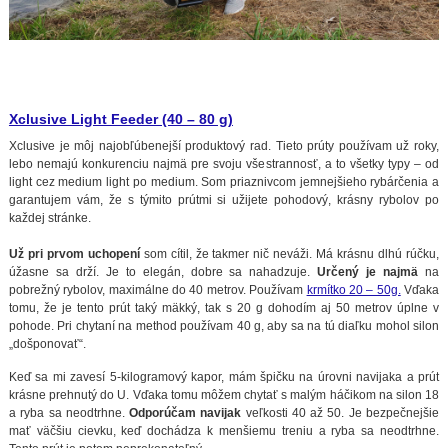
Xclusive Light Feeder (40 – 80 g)
Xclusive je môj najobľúbenejší produktový rad. Tieto prúty používam už roky,
lebo nemajú konkurenciu najmä pre svoju všestrannosť, a to všetky typy – od
light cez medium light po medium. Som priaznivcom jemnejšieho rybárčenia a
garantujem vám, že s týmito prútmi si užijete pohodový, krásny rybolov po
každej stránke.
Už pri prvom uchopení
som cítil, že takmer nič neváži. Má krásnu dlhú rúčku,
úžasne sa drží. Je to elegán, dobre sa nahadzuje.
Určený je najmä
na
pobrežný rybolov, maximálne do 40 metrov. Používam
krmítko 20 – 50g.
Vďaka
tomu, že je tento prút taký mäkký, tak s 20 g dohodím aj 50 metrov úplne v
pohode. Pri chytaní na method používam 40 g, aby sa na tú diaľku mohol silon
„došponovať“.
Keď sa mi zavesí 5-kilogramový kapor, mám špičku na úrovni navijaka a prút
krásne prehnutý do U. Vďaka tomu môžem chytať s malým háčikom na silon 18
a ryba sa neodtrhne.
Odporúčam navijak
veľkosti 40 až 50. Je bezpečnejšie
mať väčšiu cievku, keď dochádza k menšiemu treniu a ryba sa neodtrhne.