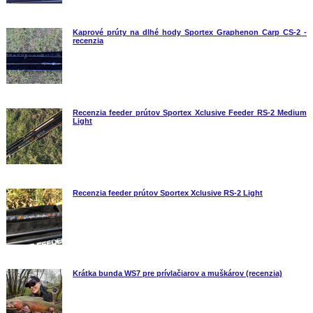
Kaprové prúty na dlhé hody Sportex Graphenon Carp CS-2 -
recenzia
Recenzia feeder prútov Sportex Xclusive Feeder RS-2 Medium
Light
Recenzia feeder prútov Sportex Xclusive RS-2 Light
Krátka bunda WS7 pre prívlačiarov a muškárov (recenzia)