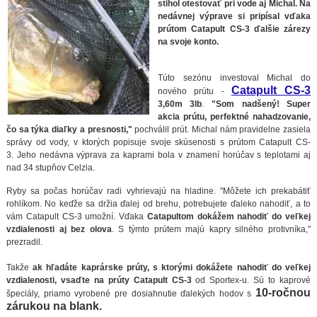
stihol otestovať pri vode aj Michal. Na
nedávnej výprave si pripísal vďaka
prútom Catapult CS-3 ďalšie zárezy
na svoje konto.
Túto sezónu investoval Michal do
Catapult CS-3
nového prútu -
3,60m 3lb
.
"Som nadšený! Super
akcia prútu, perfektné nahadzovanie,
čo sa týka diaľky a presnosti,"
pochválil prút. Michal nám pravidelne zasiela
správy od vody, v ktorých popisuje svoje skúsenosti s prútom Catapult CS-
3. Jeho nedávna výprava za kaprami bola v znamení horúčav s teplotami aj
nad 34 stupňov Celzia.
Ryby sa počas horúčav radi vyhrievajú na hladine. "Môžete ich prekabátiť
rohlíkom. No keďže sa držia ďalej od brehu, potrebujete ďaleko nahodiť, a to
vám Catapult CS-3 umožní. Vďaka
Catapultom dokážem nahodiť do veľkej
vzdialenosti aj bez olova
. S týmto prútem majú kapry silného protivníka,"
prezradil.
Takže
ak hľadáte kaprárske prúty, s ktorými dokážete nahodiť do veľkej
vzdialenosti, vsaďte na prúty Catapult CS-3
od Sportex-u. Sú to kaprové
10-ročnou
špeciály, priamo vyrobené pre dosiahnutie ďalekých hodov s
zárukou na blank.