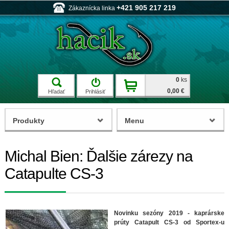
+421 905 217 219
Zákaznícka linka
0
ks
0,00 €
Hľadať
Prihlásiť
Produkty
Menu
Michal Bien: Ďalšie zárezy na
Catapulte CS-3
Novinku sezóny 2019 - kaprárske
prúty Catapult CS-3 od Sportex-u