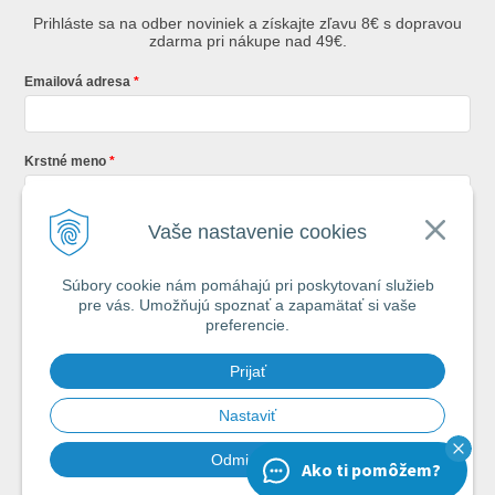
Prihláste sa na odber noviniek a získajte zľavu 8€ s dopravou
zdarma pri nákupe nad 49€.
Emailová adresa
Krstné meno
Vaše nastavenie cookies
Registráciou súhlasíte so
všeobecnými obchodnými podmienkami AZ
Rybár
s.r.o.
Súbory cookie nám pomáhajú pri poskytovaní služieb
pre vás. Umožňujú spoznať a zapamätať si vaše
*
preferencie.
Každý týždeň si od nás nájdete v schránke : 1x Rybársky Poradca a 1x
Prijať
akčná ponuka. 1x mesačne prehľad nových článkov z nášho blogu.
Ochrana vašich osobných údajov je pre nás na 1. mieste.
Zoznámte sa s
našimi zásadami spracovania osobných údajov
Nastaviť
Odmietnuť
Ako ti pomôžem?
Chcem odoberať