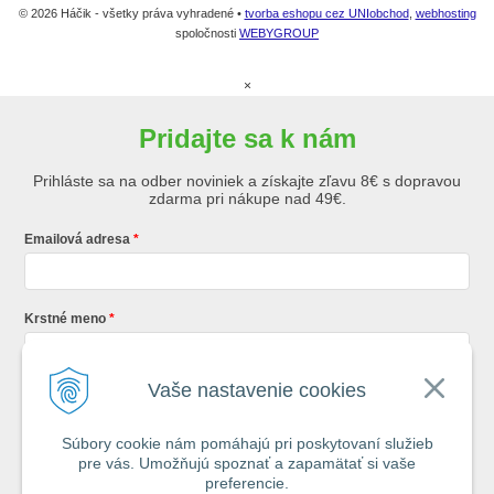
© 2026 Háčik - všetky práva vyhradené •
tvorba eshopu cez UNIobchod
,
webhosting
spoločnosti
WEBYGROUP
×
Pridajte sa k nám
Prihláste sa na odber noviniek a získajte zľavu 8€ s dopravou
zdarma pri nákupe nad 49€.
Emailová adresa
Krstné meno
Vaše nastavenie cookies
Registráciou súhlasíte so
všeobecnými obchodnými podmienkami AZ
Rybár
s.r.o.
Súbory cookie nám pomáhajú pri poskytovaní služieb
pre vás. Umožňujú spoznať a zapamätať si vaše
*
preferencie.