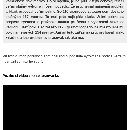
vzdialenosť 152 metrov. Čo si myslím, je na prút v tejto cenovej relácii
veľmi slušný výkon a môžem povedať, že prút nemal najmenší problém
a blank pracoval veľmi pekne. So 110-gramovou záťažou som dosiahol
slušných 157 metrov. Tu mal prút najlepšiu akciu. Veľmi pekne sa
prejavila rýchlosť a pružnosť blanku pri švihu a vystrelení olova do
vzduchu. Tretí pokus so záťažou 120 gramov dopadol na miesto, kde mu
bolo nameraných 154 metrov. Ani pri tejto záťaži sa prút nechoval nijako
zvláštne a bez problémov pracoval, tak ako má.
Pri týchto troch pokusoch som dosiahol v podstate vyrovnané hody a verte mi,
nesnažil som sa ho šetriť.
Pozrite si video z tohto testovania: