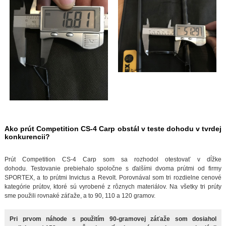
Ako prút Competition CS-4 Carp obstál v teste dohodu v tvrdej
konkurencii?
Prút Competition CS-4 Carp som sa rozhodol otestovať v dĺžke
dohodu. Testovanie prebiehalo spoločne s ďalšími dvoma prútmi od firmy
SPORTEX, a to prútmi Invictus a Revolt. Porovnával som tri rozdielne cenové
kategórie prútov, ktoré sú vyrobené z rôznych materiálov. Na všetky tri prúty
sme použili rovnaké záťaže, a to 90, 110 a 120 gramov.
Pri prvom náhode s použitím 90-gramovej záťaže som dosiahol