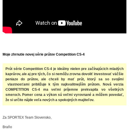
Moje zhrnutie novej série prútov Competition CS-4
Prút série Competition CS-4 je ideálny nielen pre začínajúcich mladých
kaprárov, ale aj pre tých, čo si nemôžu zrovna dovoliť investovať väčšie
peniaze do prútov, ale chceli by mať prút, ktorý sa so svojími
vlastnosťami približuje k tým najkvalitnejším prútom. Nová verzia
COMPETITION CS-4 ma veľmi príjemne prekvapila vo všetkých
smeroch. Pomer cena a výkon sú veľmi vyrovnané a môžem povedať,
že si určite nájde veľa nových a spokojných majiteľov.
Za SPORTEX Team Slovensko,
Braňo