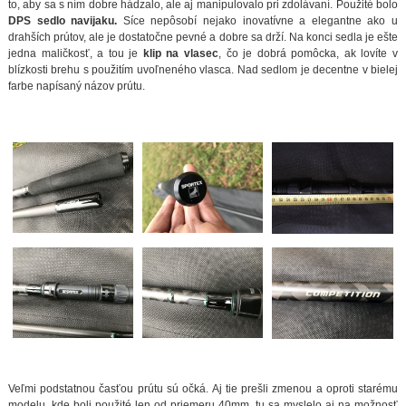
to, aby sa s ním dobre hádzalo, ale aj manipulovalo pri zdolávaní. Použité bolo
DPS sedlo navijaku.
Síce nepôsobí nejako inovatívne a elegantne ako u
drahších prútov, ale je dostatočne pevné a dobre sa drží. Na konci sedla je ešte
jedna maličkosť, a tou je
klip na vlasec
, čo je dobrá pomôcka, ak lovíte v
blízkosti brehu s použitím uvoľneného vlasca. Nad sedlom je decentne v bielej
farbe napísaný názov prútu.
Veľmi podstatnou časťou prútu sú očká. Aj tie prešli zmenou a oproti starému
modelu, kde boli použité len od priemeru 40mm, tu sa myslelo aj na možnosť