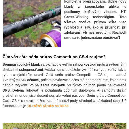
kompletne prepracovaná. Úplne nový
blank z japonského uhlíku je
posilnený krížovým vinutím, HT-
Cross-Winding technológiou. Toto
všetko dodáva prútom ešte viac
rýchlosti a sily, ako aj pružnosti pri
zdolávaní rýb než predtým. Rozhodli
sme sa to jednoznačne otestovať!
Čím vás ešte séria prútov Competition CS-4 zaujme?
Semiparabolický blank
sa vyznačuje
veľmi silnou kostrou
prútu a
výbornými
tlmiacimi schopnosťami
. Vďaka tomu dokážete vyvinúť na rybu veľký tlak a
ryba sa rýchlejšie unaví. Celá séria prútov Competition CS-4 je osadená
kvalitnými SIC očkami,
pričom navádzacie očko má priemer 50mm, čo doteraz
nebolo zvykom. Voľba
sedla navijaku
pri týchto prútoch padla na overené
DPS
.
Delená rukoväť
je potiahnutá odolným duplonom. Aj samotný dizajn
prešiel zmenou, síce decentnou, ale veľmi páčivou.
Sériu prútov Competition
Carp CS-4 celkovo možno zaradiť medzi prúty strednej a základnej rady. Už
štandardnou je
10-ročná záruka na blank
.