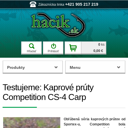
+421 905 217 219
Zákaznícka linka
0
ks
0,00 €
Hľadať
Prihlásiť
Produkty
Menu
Testujeme: Kaprové prúty
Competition CS-4 Carp
Obľúbená séria kaprových prútov od
Sportex-u, Competition bola