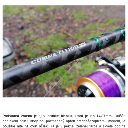
Podstatná zmena je aj v hrúbke blanku, ktorá je len 14,87mm.
Ďalším
doplnkom prútu, ktorý bol pozmenený oproti predchádzajúcemu modelu, je
použitie nite na ovin očiek
. Tá je v peknej zelenej farbe a skvele dopĺňa