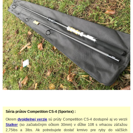
Séria prútov Competition CS-4 (Sportex) :
Okrem
dvojdielnej verzie
sú prúty Competition CS-4 dostupné aj vo verzii
Stalker
(so začiatočným očkom 30mm) v dĺžke 10ft s vrhacou záťažou
2,75lbs a 3lbs. Ak potrebujete dostať krmivo pre ryby do väčších