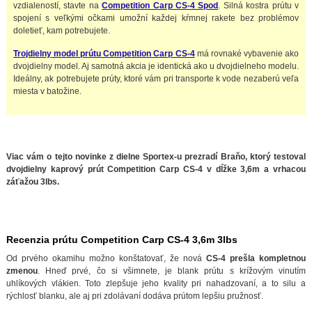
vzdialeností, stavte na
Competition Carp CS-4 Spod
. Silná kostra prútu v
spojení s veľkými očkami umožní každej kŕmnej rakete bez problémov
doletieť, kam potrebujete.
Trojdielny model prútu Competition Carp CS-4
má rovnaké vybavenie ako
dvojdielny model. Aj samotná akcia je identická ako u dvojdielneho modelu.
Ideálny, ak potrebujete prúty, ktoré vám pri transporte k vode nezaberú veľa
miesta v batožine.
Viac vám o tejto novinke z dielne Sportex-u prezradí Braňo, ktorý testoval
dvojdielny kaprový prút Competition Carp CS-4 v dĺžke 3,6m a vrhacou
záťažou 3lbs.
Recenzia prútu Competition Carp CS-4 3,6m 3lbs
Od prvého okamihu možno konštatovať, že nová
CS-4 prešla kompletnou
zmenou
. Hneď prvé, čo si všimnete, je blank prútu s krížovým vinutím
uhlíkových vlákien. Toto zlepšuje jeho kvality pri nahadzovaní, a to silu a
rýchlosť blanku, ale aj pri zdolávaní dodáva prútom lepšiu pružnosť.