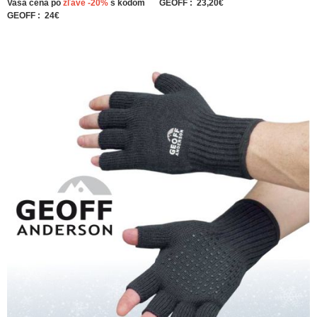
Vaša cena po
zľave -20%
s kódom
GEOFF : 23,20€
GEOFF : 24€