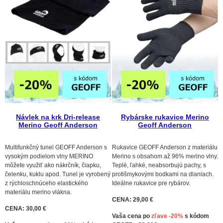
Návlek na krk Dri-release
Rybárske rukavice Merino
Merino Geoff Anderson
Geoff Anderson
Multifunkčný tunel GEOFF Anderson s
Rukavice GEOFF Anderson z materiálu
vysokým podielom vlny MERINO
Merino s obsahom až 96% merino vlny.
môžete využiť ako nákrčník, čiapku,
Teplé, ľahké, neabsorbujú pachy, s
čelenku, kuklu apod. Tunel je vyrobený
protišmykovými bodkami na dlaniach.
z rýchloschnúceho elastického
Ideálne rukavice pre rybárov.
materiálu merino vlákna.
CENA: 29,00 €
CENA: 30,00 €
Vaša cena po
zľave -20%
s kódom