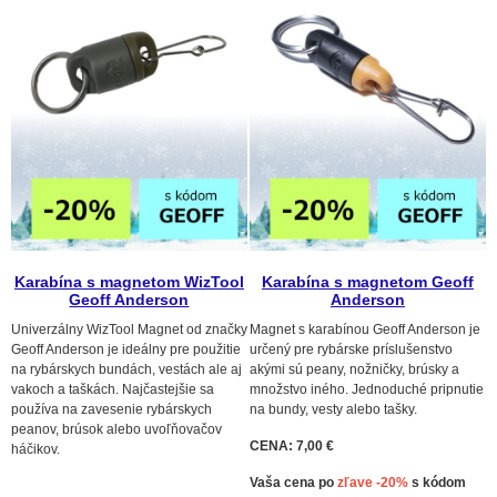
Karabína s magnetom WizTool
Karabína s magnetom Geoff
Geoff Anderson
Anderson
Univerzálny WizTool Magnet od značky
Magnet s karabínou Geoff Anderson je
Geoff Anderson je ideálny pre použitie
určený pre rybárske príslušenstvo
na rybárskych bundách, vestách ale aj
akými sú peany, nožničky, brúsky a
vakoch a taškách. Najčastejšie sa
množstvo iného. Jednoduché pripnutie
používa na zavesenie rybárskych
na bundy, vesty alebo tašky.
peanov, brúsok alebo uvoľňovačov
CENA: 7,00 €
háčikov.
Vaša cena po
zľave -20%
s kódom