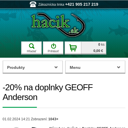
+421 905 217 219
Zákaznícka linka
0
ks
0,00 €
Hľadať
Prihlásiť
Produkty
Menu
-20% na doplnky GEOFF
Anderson
01.02.2024 14:21
Zobrazení:
1043×