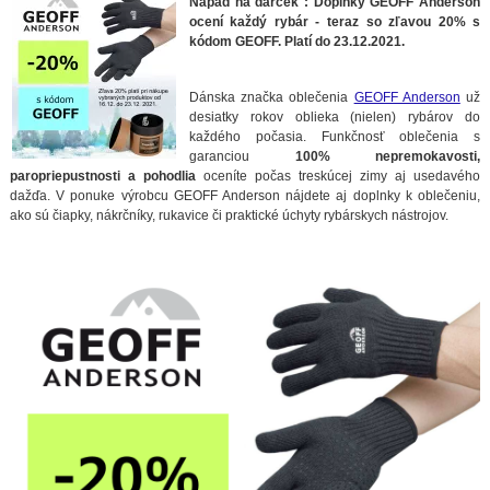
Nápad na darček : Doplnky GEOFF Anderson
ocení každý rybár - teraz so zľavou 20% s
kódom GEOFF. Platí do 23.12.2021.
Dánska značka oblečenia
GEOFF Anderson
už
desiatky rokov oblieka (nielen) rybárov do
každého počasia. Funkčnosť oblečenia s
garanciou
100% nepremokavosti,
paropriepustnosti a pohodlia
oceníte počas treskúcej zimy aj usedavého
dažďa. V ponuke výrobcu GEOFF Anderson nájdete aj doplnky k oblečeniu,
ako sú čiapky, nákrčníky, rukavice či praktické úchyty rybárskych nástrojov.