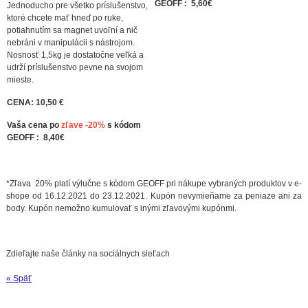
GEOFF : 5,60€
Jednoducho pre všetko príslušenstvo,
ktoré chcete mať hneď po ruke,
potiahnutím sa magnet uvoľní a nič
nebráni v manipulácii s nástrojom.
Nosnosť 1,5kg je dostatočne veľká a
udrží príslušenstvo pevne na svojom
mieste.
CENA: 10,50 €
Vaša cena po
zľave -20%
s kódom
GEOFF : 8,40€
*Zľava 20% platí výlučne s kódom GEOFF pri nákupe vybraných produktov v e-
shope od 16.12.2021 do 23.12.2021. Kupón nevymieňame za peniaze ani za
body. Kupón nemožno kumulovať s inými zľavovými kupónmi.
Zdieľajte naše články na sociálnych sieťach
« Späť