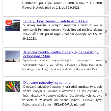
HOOK-100 pri kúpe sonaru HOOK Revel 7 a HOOK
Reveal 9. Akcia platí od 1.8. do 30.9.2023.
Sonary Hook Reveal : ušetrite až 100 eur
V novej sezóne s novým sonarom - teraz to nie je
nemožné! Pri kúpe sonaru Hook Reveal môžete získať
zľavu až 100€ pri nákupe v našom e-shope od 1.5. do
30.6.2023.
10 ročná záruka, všetky modely, aj na teleskopy,
dohod nad 150m
Vylepšená verzia najpopulárnejších kaprových prútov
Competition CS-4 s 10 ročnou zárukou ( záruka platí aj na
teleskopy - Breakout) s testom v hode do diaľky viac ako 150m.
Dipované nástrahy na pstruha
Dipované prívlačové nástrahy,
prírodné atraktanty a soli
,
vďaka ktorým sú účinné a atraktívne na lov pstruhov a
iných dravcov. V ponuke nájdete nástrahy rôznych tvarov a
veľkostí v závislosti od vášho výberu cieľovej ryby.
Objednajte si už dnes -
SKLADOM do pár dní!