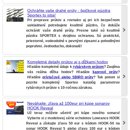
Ochráňte vaše drahé prúty - špičkové púzdra
Sportex to istia!
Pri preprave prútov a rovnako aj pri ich bezpečnom
uskladnení potrebujete kvalitné púzdro, čo dokáže
ochrániť vaše drahé prúty. Presne také sú kvalitné
púzdra SPORTEX s dvojitou ochranou. Sú praktické,
priestorné, vodeodolné s pevnými zipsami a pohodlnými
popruhmi. Jednoducho, dokonalé!
Kompletné detaily prútov aj s dĺžkami hodov
Hľadáte kompletné údaje k
rybárskym prútom
? Zaujíma
vás reálna dĺžka hodov? Hľadáte
kaprové prúty
?
Hľadáte
prívlačové alebo SBIRO prúty
? Tak potom si
pozrite kompletný Sportex katalóg parametrov
rybárskych prútov s 10-ročnou zárukou.
Neváhajte: zľava až 100eur pri kúpe sonarov
HOOK Reveal
Už teraz môžete ušetriť pri kúpe nového sonaru!
Vyberte si z modelovej série echolotov Lowrance HOOK
Reveal a získajte zľavu 50 eur s kódom HOOK-50 na
sonar HOOK Reveal 5 alebo zľavu 100 eur s kódom