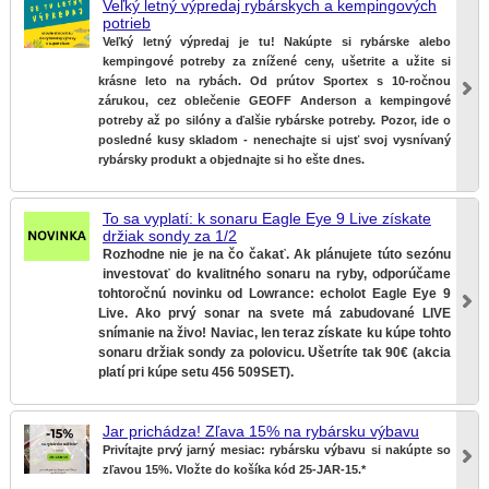
Veľký letný výpredaj rybárskych a kempingových
potrieb
Veľký letný výpredaj je tu! Nakúpte si rybárske alebo
kempingové potreby za znížené ceny, ušetrite a užite si
krásne leto na rybách.
Od prútov Sportex s 10-ročnou
zárukou, cez oblečenie GEOFF Anderson a kempingové
potreby až po silóny a ďalšie rybárske potreby. Pozor, ide o
posledné kusy skladom - nenechajte si ujsť svoj vysnívaný
rybársky produkt a objednajte si ho ešte dnes.
To sa vyplatí: k sonaru Eagle Eye 9 Live získate
držiak sondy za 1/2
Rozhodne nie je na čo čakať. Ak plánujete túto sezónu
investovať do kvalitného sonaru na ryby, odporúčame
tohtoročnú novinku od Lowrance: echolot Eagle Eye 9
Live.
Ako prvý sonar na svete má zabudované LIVE
snímanie na živo! Naviac, len teraz získate ku kúpe tohto
sonaru držiak sondy za polovicu. Ušetríte tak 90
€ (akcia
platí pri kúpe setu 456 509SET).
Jar prichádza! Zľava 15% na rybársku výbavu
Privítajte prvý jarný mesiac: rybársku výbavu si nakúpte so
zľavou 15%. Vložte do košíka kód 25-JAR-15.*