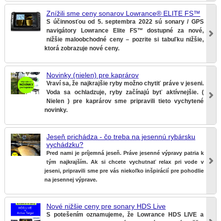
Znížili sme ceny sonarov Lowrance® ELITE FS™
S účinnosťou od 5. septembra 2022 sú sonary / GPS
navigátory Lowrance Elite FS™ dostupné za nové,
nižšie maloobchodné ceny – pozrite si tabuľku nižšie,
ktorá zobrazuje nové ceny.
Novinky (nielen) pre kaprárov
Vraví sa, že najkrajšie ryby možno chytiť práve v jeseni.
Voda sa ochladzuje, ryby začínajú byť aktívnejšie. (
Nielen ) pre kaprárov sme pripravili tieto vychytené
novinky.
Jeseň prichádza - čo treba na jesennú rybársku
vychádzku?
Pred nami je príjemná jeseň. Práve jesenné výpravy patria k
tým najkrajším. Ak si chcete vychutnať relax pri vode v
jeseni, pripravili sme pre vás niekoľko inšpirácií pre pohodlie
na jesennej výprave.
Nové nižšie ceny pre sonary HDS Live
S potešením oznamujeme, že Lowrance HDS LIVE a