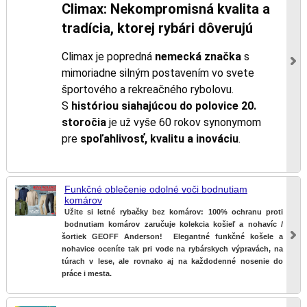
Climax: Nekompromisná kvalita a
tradícia, ktorej rybári dôverujú
Climax je popredná
nemecká značka
s
mimoriadne silným postavením vo svete
športového a rekreačného rybolovu.
S
históriou siahajúcou do polovice 20.
storočia
je už vyše 60 rokov synonymom
pre
spoľahlivosť, kvalitu a inováciu
.
Funkčné oblečenie odolné voči bodnutiam
komárov
Užite si letné rybačky bez komárov: 100% ochranu proti
bodnutiam komárov zaručuje kolekcia košieľ a nohavíc /
šortiek GEOFF Anderson! Elegantné funkčné košele a
nohavice oceníte tak pri vode na rybárskych výpravách, na
túrach v lese, ale rovnako aj na každodenné nosenie do
práce i mesta.