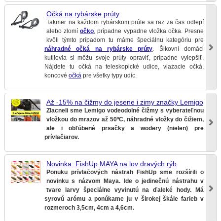
Očká na rybárske prúty
Takmer na každom rybárskom prúte sa raz za čas odlepí
alebo zlomí
očko
, prípadne vypadne vložka očka. Presne
kvôli týmto prípadom tu máme špeciálnu kategóriu pre
náhradné očká na rybárske prúty
. Šikovní domáci
kutilovia si môžu svoje prúty opraviť, prípadne vylepšiť.
Nájdete tu očká na teleskopické udice, viazacie očká,
koncové
očká
pre všetky typy udíc.
Až -15% na čižmy do jesene i zimy značky Lemigo
Zlacneli sme Lemigo vodeodolné čižmy s vyberateľnou
vložkou do mrazov až 50ºC, náhradné vložky do čižiem,
ale i obľúbené prsačky a wodery (nielen) pre
prívlačiarov.
Novinka: FishUp MAYA na lov dravých rýb
Ponuku prívlačových nástrah FishUp sme rozšírili o
novinku s názvom Maya. Ide o jedinečnú nástrahu v
tvare larvy špeciálne vyvinutú na ďaleké hody. Má
syrovú arómu a ponúkame ju v širokej škále farieb v
rozmeroch 3,5cm, 4cm a 4,6cm.