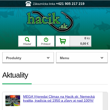
+421 905 217 219
Zákaznícka linka
0
ks
0,00 €
Hľadať
Prihlásiť
Produkty
Menu
Aktuality
MEGA Výpredaj Climax na Hacik.sk: Nemecká
kvalita, tradícia od 1950 a zľavy aj nad 100%!