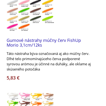
Gumové nástrahy múčny červ FishUp
Morio 3,1cm/12ks
Táto nástraha býva označovaná aj ako múčny červ.
Dlhé telo primomínajúceho červa podporené
syrovou arómou je účinné na duháky, ale oklame aj
skúseného potočáka
5,83 €