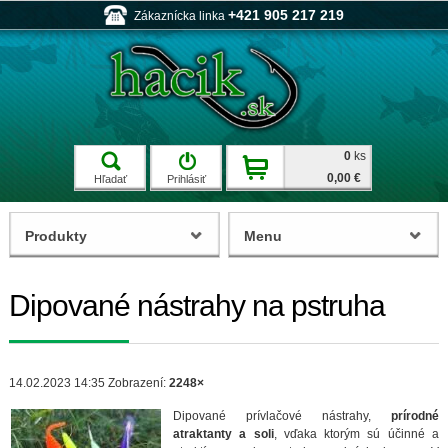
+421 905 217 219
Zákaznícka linka
0
ks
0,00 €
Hľadať
Prihlásiť
Produkty
Menu
Dipované nástrahy na pstruha
14.02.2023 14:35
Zobrazení:
2248×
Dipované prívlačové nástrahy,
prírodné
atraktanty a soli
, vďaka ktorým sú účinné a