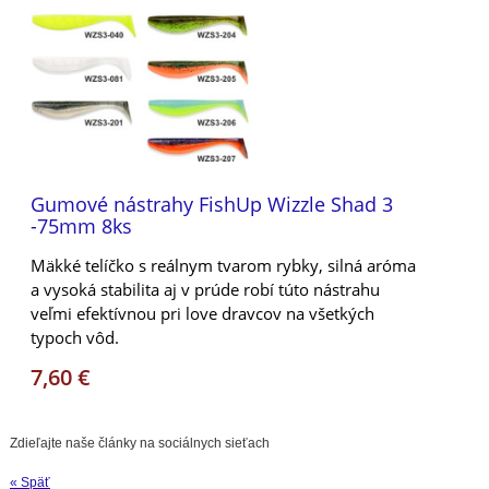
Gumové nástrahy FishUp Wizzle Shad 3
-75mm 8ks
Mäkké telíčko s reálnym tvarom rybky, silná aróma
a vysoká stabilita aj v prúde robí túto nástrahu
veľmi efektívnou pri love dravcov na všetkých
typoch vôd.
7,60 €
Zdieľajte naše články na sociálnych sieťach
« Späť