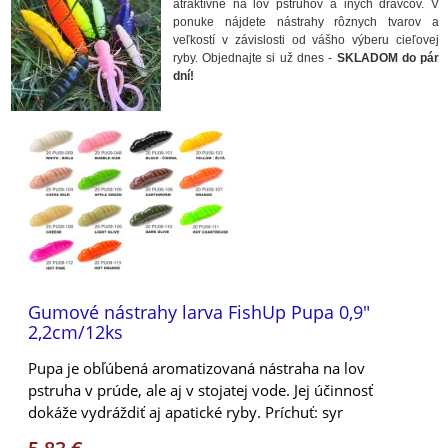
atraktívne na lov pstruhov a iných dravcov. V
ponuke nájdete nástrahy rôznych tvarov a
veľkostí v závislosti od vášho výberu cieľovej
ryby. Objednajte si už dnes -
SKLADOM do pár
dní!
Gumové nástrahy larva FishUp Pupa 0,9"
2,2cm/12ks
Pupa je obľúbená aromatizovaná nástraha na lov
pstruha v prúde, ale aj v stojatej vode. Jej účinnosť
dokáže vydráždiť aj apatické ryby. Príchuť: syr