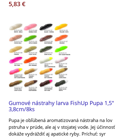
5,83 €
Gumové nástrahy larva FishUp Pupa 1,5"
3,8cm/8ks
Pupa je obľúbená aromatizovaná nástraha na lov
pstruha v prúde, ale aj v stojatej vode. Jej účinnosť
dokáže vydráždiť aj apatické ryby. Príchuť: syr