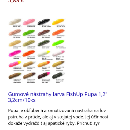
5,83 €
Gumové nástrahy larva FishUp Pupa 1,2"
3,2cm/10ks
Pupa je obľúbená aromatizovaná nástraha na lov
pstruha v prúde, ale aj v stojatej vode. Jej účinnosť
dokáže vydráždiť aj apatické ryby. Príchuť: syr