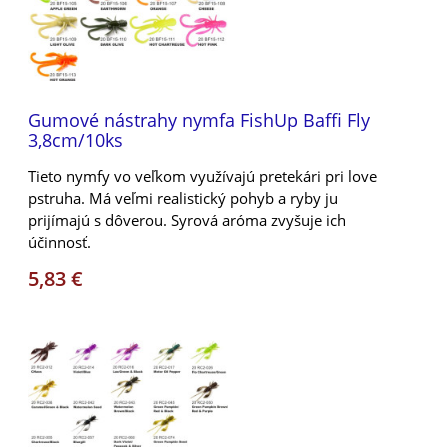
Gumové nástrahy nymfa FishUp Baffi Fly
3,8cm/10ks
Tieto nymfy vo veľkom využívajú pretekári pri love
pstruha. Má veľmi realistický pohyb a ryby ju
prijímajú s dôverou. Syrová aróma zvyšuje ich
účinnosť.
5,83 €