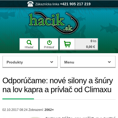
+421 905 217 219
Zákaznícka linka
0
ks
0,00 €
Hľadať
Prihlásiť
Produkty
Menu
Odporúčame: nové silony a šnúry
na lov kapra a prívlač od Climaxu
02.10.2017 08:24
Zobrazení:
2062×