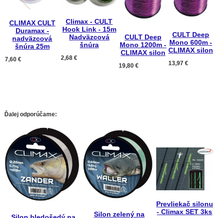
Climax - CULT
CLIMAX CULT
Hook Link - 15m
Duramax -
CULT Deep
CULT Deep
Nadväzcová
nadväzcová
Mono 600m -
Mono 1200m -
šnúra
šnúra 25m
CLIMAX silon
CLIMAX silon
2,68 €
7,60 €
13,97 €
19,80 €
Ďalej odporúčame:
Prevliekač silonu
- Climax SET 3ks
Silon zelený na
Silon bledošedý na