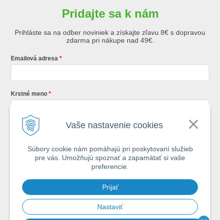
Pridajte sa k nám
Prihláste sa na odber noviniek a získajte zľavu 8€ s dopravou
zdarma pri nákupe nad 49€.
Emailová adresa
Krstné meno
Vaše nastavenie cookies
Registráciou súhlasíte so
všeobecnými obchodnými podmienkami AZ
Rybár
s.r.o.
Súbory cookie nám pomáhajú pri poskytovaní služieb
pre vás. Umožňujú spoznať a zapamätať si vaše
*
preferencie.
Každý týždeň si od nás nájdete v schránke : 1x Rybársky Poradca a 1x
Prijať
akčná ponuka. 1x mesačne prehľad nových článkov z nášho blogu.
Ochrana vašich osobných údajov je pre nás na 1. mieste.
Zoznámte sa s
našimi zásadami spracovania osobných údajov
Nastaviť