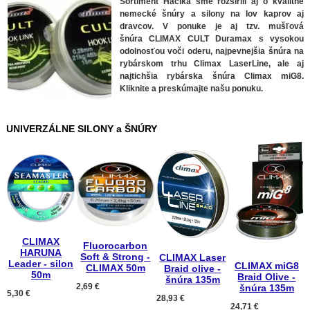
Sortiment Háčika sme rozšírili aj o kvalitné
nemecké šnúry a silony na lov kaprov aj
dravcov. V ponuke je aj tzv. mušľová
šnúra CLIMAX CULT Duramax s vysokou
odolnosťou voči oderu, najpevnejšia šnúra na
rybárskom trhu Climax LaserLine, ale aj
najtichšia rybárska šnúra Climax miG8.
Kliknite a preskúmajte našu ponuku.
UNIVERZÁLNE SILONY a ŠNÚRY
CLIMAX
Fluorocarbon
HARUNA
Soft & Strong -
CLIMAX Laser
Leader - silon
CLIMAX miG8
CLIMAX 50m
Braid olive -
50m
Braid Olive -
šnúra 135m
2,69 €
šnúra 135m
5,30 €
28,93 €
24,71 €