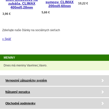
sumcov, CLIMAX
zubáča, CLIMAX
10,22 €
200m/0,60mm
400m/0,28mm
5,66 €
3,96 €
Zdieľajte naše články na sociálnych sieťach
« Späť
MENINY
Dnes má meniny Vavrinec,Vavro.
Vernostný zákaznícky systém
Nákupný poradca
Obchodné podmienky