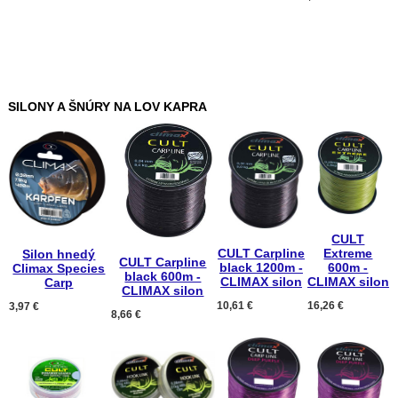
SILONY A ŠNÚRY NA LOV KAPRA
CULT
CULT Carpline
Extreme
Silon hnedý
CULT Carpline
black 1200m -
600m -
Climax Species
black 600m -
CLIMAX silon
CLIMAX silon
Carp
CLIMAX silon
10,61 €
16,26 €
3,97 €
8,66 €