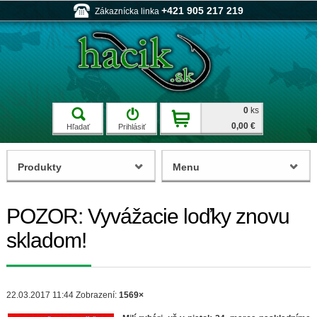
+421 905 217 219
Zákaznícka linka
0
ks
0,00 €
Hľadať
Prihlásiť
Produkty
Menu
POZOR: Vyvážacie loďky znovu
skladom!
22.03.2017 11:44
Zobrazení:
1569×