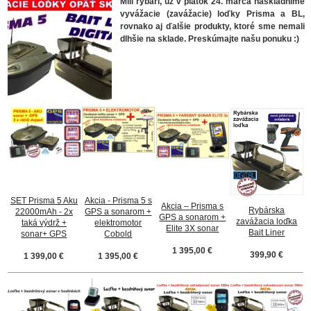
Milí rybári, už v piatok 24. marca naskladníme
vyvážacie (zavážacie) loďky Prisma a BL,
rovnako aj ďalšie produkty, ktoré sme nemali
dlhšie na sklade. Preskúmajte našu ponuku :)
SET Prisma 5 Aku
Akcia - Prisma 5 s
Akcia – Prisma s
Rybárska
22000mAh - 2x
GPS a sonarom +
GPS a sonarom +
zavážacia loďka
taká výdrž +
elektromotor
Elite 3X sonar
Bait Liner
sonar+ GPS
Cobold
1 395,00 €
399,90 €
1 399,00 €
1 395,00 €