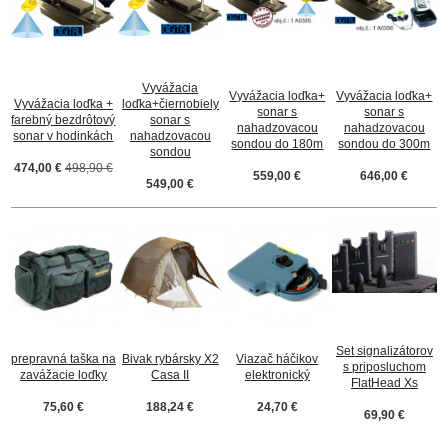
Vyvážacia
Vyvážacia loďka+
Vyvážacia loďka+
Vyvážacia loďka +
loďka+čiernobiely
sonar s
sonar s
farebný bezdrôtový
sonar s
nahadzovacou
nahadzovacou
sonar v hodinkách
nahadzovacou
sondou do 180m
sondou do 300m
sondou
474,00 €
498,90 €
559,00 €
646,00 €
549,00 €
Set signalizátorov
prepravná taška na
Bivak rybársky X2
Viazač háčikov
s priposluchom
zavážacie loďky
Casa II
elektronický
FlatHead Xs
75,60 €
188,24 €
24,70 €
69,90 €