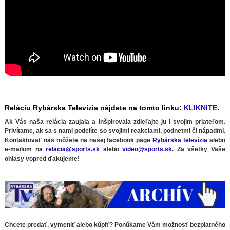
Reláciu Rybárska Televízia nájdete na tomto linku:
KLIKNITE
.
Ak Vás naša relácia zaujala a inšpirovala zdieľajte ju i svojim priateľom.
Privítame, ak sa s nami podelíte so svojimi reakciami, podnetmi či nápadmi.
Kontaktovať nás môžete na našej facebook page
Rybárska televízia
alebo
e-mailom na
relacia@sports.sk
alebo
video@sports.sk
. Za všetky Vaše
ohlasy vopred ďakujeme!
Chcete predať, vymeniť alebo kúpiť? Ponúkame Vám možnosť bezplatného