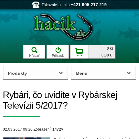
+421 905 217 219
Zákaznícka linka
0
ks
0,00 €
Hľadať
Prihlásiť
Produkty
Menu
Rybári, čo uvidíte v Rybárskej
Televízii 5/2017?
02.03.2017 09:20
Zobrazení:
1472×