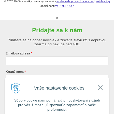
© 2026 Háčik - všetky práva vyhradené •
tvorba eshopu cez UNIobchod
,
webhosting
spoločnosti
WEBYGROUP
×
Pridajte sa k nám
Prihláste sa na odber noviniek a získajte zľavu 8€ s dopravou
zdarma pri nákupe nad 49€.
Emailová adresa
Krstné meno
Vaše nastavenie cookies
Registráciou súhlasíte so
všeobecnými obchodnými podmienkami AZ
Rybár
s.r.o.
Súbory cookie nám pomáhajú pri poskytovaní služieb
pre vás. Umožňujú spoznať a zapamätať si vaše
*
preferencie.