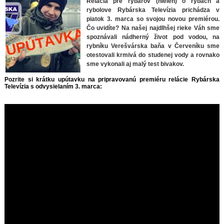
Relácia pre rybárov (nielen) o rybách a
rybolove Rybárska Televízia prichádza v
piatok 3. marca so svojou novou premiérou.
Čo uvidíte? Na našej najdlhšej rieke Váh sme
spoznávali nádherný život pod vodou, na
rybníku Verešvárska baňa v Červeníku sme
otestovali krmivá do studenej vody a rovnako
sme vykonali aj malý test bivakov.
Pozrite si krátku upútavku na pripravovanú premiéru relácie Rybárska
Televízia s odvysielaním 3. marca: