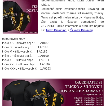
Neprehliadnuteľná akcia, ktorá poteší nielen
rybára.
Jedinečná akcia kvalitného trička Browning, ku
ktorému dostanete zdarma šilt rovnakéj značky.
Tento set poteší nielen rybárov. Nepremeškajte,
táto akcia je časovo obmedzená do
28.2.2013. Bližšie informácie o produkte nájdete
na:
Tričko Browning
a
Šiltovka Brovning
.
objednavcie kody :
tričko XS + šiltovka obj.č.: 1 A0187
tričko S + šiltovka obj.č.: 1 A0188
tričko M + šiltovka obj.č.: 1 A0189
tričko L + šiltovka obj.č.: 1 A0190
tričko XL + šiltovka obj.č.: 1 A0191
tričko XXL + šiltovka obj.č.: 1 A0192
tričko XXXL + šiltovka obj.č.: 1 A0193