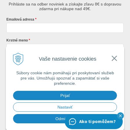
Prihláste sa na odber noviniek a získajte zľavu 8€ s dopravou
zdarma pri nákupe nad 49€.
Emailová adresa
Krstné meno
Vaše nastavenie cookies
Registráciou súhlasíte so
všeobecnými obchodnými podmienkami AZ
Rybár
s.r.o.
Súbory cookie nám pomáhajú pri poskytovaní služieb
pre vás. Umožňujú spoznať a zapamätať si vaše
*
preferencie.
Každý týždeň si od nás nájdete v schránke : 1x Rybársky Poradca a 1x
Prijať
akčná ponuka. 1x mesačne prehľad nových článkov z nášho blogu.
Ochrana vašich osobných údajov je pre nás na 1. mieste.
Zoznámte sa s
našimi zásadami spracovania osobných údajov
Nastaviť
Odmietnuť
Ako ti pomôžem?
Chcem odoberať