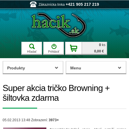
+421 905 217 219
Zákaznícka linka
0
ks
0,00 €
Hľadať
Prihlásiť
Produkty
Menu
Super akcia tričko Browning +
šiltovka zdarma
05.02.2013 13:48
Zobrazení:
3973×