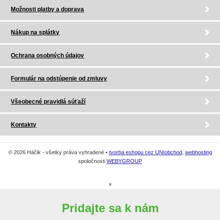
Možnosti platby a doprava
Nákup na splátky
Ochrana osobných údajov
Formulár na odstúpenie od zmluvy
Všeobecné pravidlá súťaží
Kontakty
© 2026 Háčik - všetky práva vyhradené •
tvorba eshopu cez UNIobchod
,
webhosting
spoločnosti
WEBYGROUP
×
Pridajte sa k nám