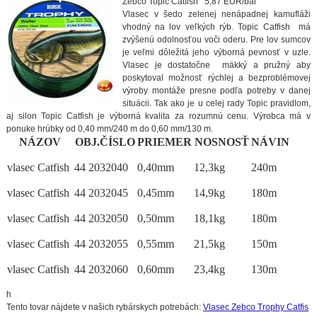
Zebco Topic Catfish 5,87 EUR/bal
Vlasec v šedo zelenej nenápadnej kamufláži
vhodný na lov veľkých rýb. Topic Catfish má
zvýšenú odolnosťou voči oderu. Pre lov sumcov
je veľmi dôležitá jeho výborná pevnosť v uzle.
Vlasec je dostatočne mäkký a pružný aby
poskytoval možnosť rýchlej a bezproblémovej
výroby montáže presne podľa potreby v danej
situácii. Tak ako je u celej rady Topic pravidlom,
aj silon Topic Catfish je výborná kvalita za rozumnú cenu. Výrobca má v
ponuke hrúbky od 0,40 mm/240 m do 0,60 mm/130 m.
NÁZOV
OBJ.ČÍSLO
PRIEMER
NOSNOSŤ
NÁVIN
vlasec Catfish
44 2032040
0,40mm
12,3kg
240m
vlasec Catfish
44 2032045
0,45mm
14,9kg
180m
vlasec Catfish
44 2032050
0,50mm
18,1kg
180m
vlasec Catfish
44 2032055
0,55mm
21,5kg
150m
vlasec Catfish
44 2032060
0,60mm
23,4kg
130m
h
Tento tovar nájdete v našich rybárskych potrebách:
Vlasec Zebco Trophy Catfis