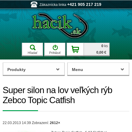
+421 905 217 219
Zákaznícka linka
0
ks
0,00 €
Hľadať
Prihlásiť
Produkty
Menu
Super silon na lov veľkých rýb
Zebco Topic Catfish
22.03.2013 14:39
Zobrazení:
2612×