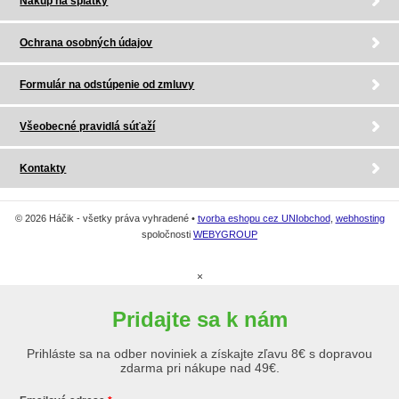
Nákup na splátky
Ochrana osobných údajov
Formulár na odstúpenie od zmluvy
Všeobecné pravidlá súťaží
Kontakty
© 2026 Háčik - všetky práva vyhradené •
tvorba eshopu cez UNIobchod
,
webhosting
spoločnosti
WEBYGROUP
×
Pridajte sa k nám
Prihláste sa na odber noviniek a získajte zľavu 8€ s dopravou
zdarma pri nákupe nad 49€.