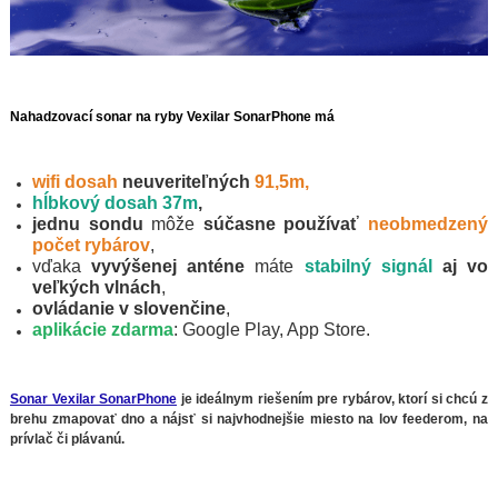
Nahadzovací sonar na ryby Vexilar SonarPhone má
wifi dosah
neuveriteľných
91,5m,
hĺbkový dosah 37m
,
jednu sondu
môže
súčasne používať
neobmedzený
počet rybárov
,
vďaka
vyvýšenej anténe
máte
stabilný signál
aj vo
veľkých vlnách
,
ovládanie v slovenčine
,
aplikácie zdarma
: Google Play, App Store.
Sonar Vexilar SonarPhone
je ideálnym riešením pre rybárov, ktorí si chcú z
brehu zmapovať dno a nájsť si najvhodnejšie miesto na lov feederom, na
prívlač či plávanú.