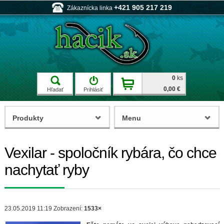
+421 905 217 219
Zákaznícka linka
0
ks
0,00 €
Hľadať
Prihlásiť
Produkty
Menu
Vexilar - spoločník rybára, čo chce
nachytať ryby
23.05.2019 11:19
Zobrazení:
1533×