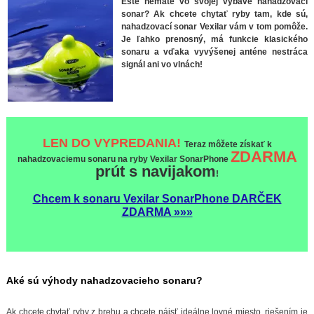
Ešte nemáte vo svojej výbave nahadzovací
sonar? Ak chcete chytať ryby tam, kde sú,
nahadzovací sonar Vexilar vám v tom pomôže.
Je ľahko prenosný, má funkcie klasického
sonaru a vďaka vyvýšenej anténe nestráca
signál ani vo vlnách!
LEN DO VYPREDANIA!
Teraz môžete získať k
ZDARMA
nahadzovaciemu sonaru na ryby Vexilar SonarPhone
prút s navijakom
!
Chcem k sonaru Vexilar SonarPhone DARČEK
ZDARMA »»»
Aké sú výhody nahadzovacieho sonaru?
Ak chcete chytať ryby z brehu a chcete nájsť ideálne lovné miesto, riešením je