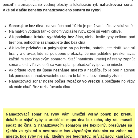
použiť na zmapovanie vodnej plochy a lokalizáciu rýb
nahadzovací sona
r.
Aké sú ďalšie benefity nahadzovacieho sonaru na ryby?
Sonarujete bez člna,
na vodách pod 10 Ha je používanie člnov zakázané.
Na malých vodách ľahko člnom vyplašíte ryby, ktoré sú veľmi citlivé.
Ak podnikáte krátke vychádzky bez člna
, alebo lovíte ryby celkom pod
brehom,
pohodlne si zmapujete dno
bez člna.
Ak lovíte prívlačou a pohybujete sa po brehu
, potrebujete zistiť, kde sú
hrany a dravce, kde sú potopené prekážky. Je nemysliteľné preskúmavať
každé miesto klasickým sonarom. Stačí namiesto umelej nástrahy zapnúť
sonar a o chvíľu viete, či sa vám oplatí prehádzať vytipované miesto.
Ak prídete
loviť na úplne neznáme miesto
a netušíte, čo je pod hladinou
tak pomocou nahadzovacieho sonaru to ľahko a bez námahy zistíte.
Nahadzovací sonar nosíte
počas rybačky vo vrecku
a použijete ho vždy,
ak máte chuť. Bez rozbaľovania člna.
Nahadzovací sonar na ryby vám umožní voľný pohyb po brehu,
dokážete nájsť ryby a urobiť si mapu dna bez toho, aby ste museli
sadať do člna. S nahadzovacím sonarom ste flexibilný, presúvate sa
rýchlo za rybami a nestrácate čas zbytočným čakaním na záber na
mieste, kde ryby nie sú. Ideálny pre feedristov, prívlačiarov, kaprárov,