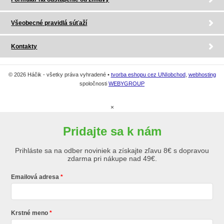
Všeobecné pravidlá súťaží
Kontakty
© 2026 Háčik - všetky práva vyhradené •
tvorba eshopu cez UNIobchod
,
webhosting
spoločnosti
WEBYGROUP
×
Pridajte sa k nám
Prihláste sa na odber noviniek a získajte zľavu 8€ s dopravou
zdarma pri nákupe nad 49€.
Emailová adresa
Krstné meno