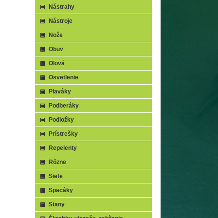
Nástrahy
Nástroje
Nože
Obuv
Olová
Osvetlenie
Plaváky
Podberáky
Podložky
Prístrešky
Repelenty
Rôzne
Siete
Spacáky
Stany