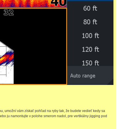
u, umožní vám získať pohľad na ryby tak, že budete vedieť kedy sa
ebo ju namontujte v polohe smerom nadol, pre vertikálny jigging pod