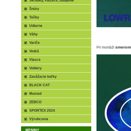
Škrabky, viazače, zabíjanie
Šnúry
Tašky
Udiarne
Váhy
Variče
smerom
Pri montáži
Vedrá
Vlasce
Voblery
Zavážacie loďky
BLACK CAT
Mustad
ZEBCO
SPORTEX 2024
Výrobcovia
MENINY