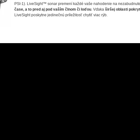
PSI-1). LiveSight™ sonar premení každé vaše nahodenie na nezabudnuteľ
čase, a to pred aj pod vaším člnom či loďou
. Vďaka
širšej oblasti pokry
LiveSight poskytne jedinečnú príležitosť chytiť viac rýb.