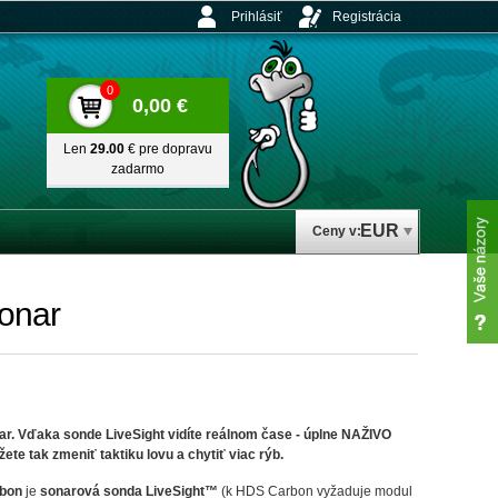
Prihlásiť
Registrácia
0
0,00 €
Len
29.00
€ pre dopravu
zadarmo
EUR
Ceny v:
Sonar
ar. Vďaka sonde LiveSight vidíte reálnom čase - úplne NAŽIVO
ete tak zmeniť taktiku lovu a chytiť viac rýb.
rbon
je
sonarová sonda LiveSight™
(k HDS Carbon vyžaduje modul