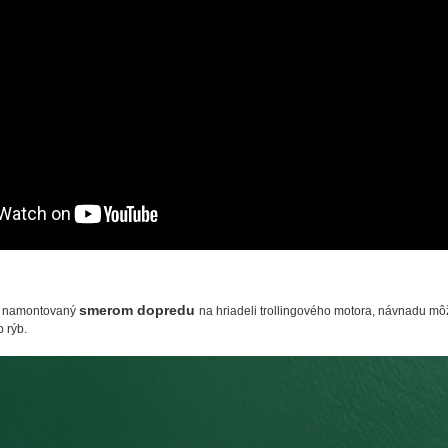
smerom dopredu
ar namontovaný
na hriadeli trollingového motora, návnadu mô
 rýb.