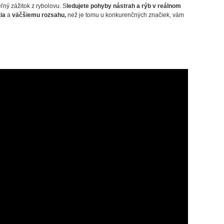
ný zážitok z rybolovu. S
ledujete pohyby nástrah a rýb v reálnom
tia
a
väčšiemu rozsahu,
než je tomu u konkurenčných značiek, vám