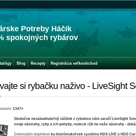
árske Potreby Háčik
% spokojných rybárov
talógy
Blog
Recepty
Registrácia veľkoobchod
ajte si rybačku naživo - LiveSight 
razení:
1347×
Skutočne nezabudnuteľný zážitok z rybolovu vám zaručí LiveSight Son
svoje nástrahy, ryby a ich pohyby, reakcie rýb na vaše nástrahy - dokáž
Dokonalým doplnkom
ku ktorémukoľvek systému HDS LIVE a HDS Ca