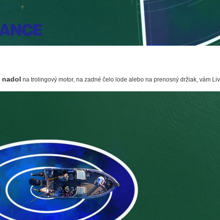
 nadol
na trolingový motor, na zadné čelo lode alebo na prenosný držiak, vám Li