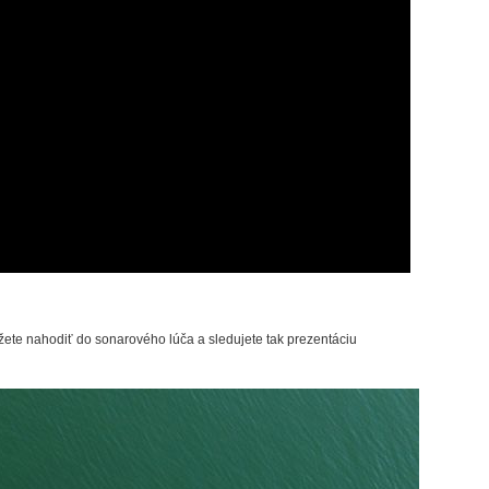
žete nahodiť do sonarového lúča a sledujete tak prezentáciu