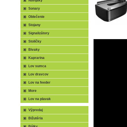
Navijaky
Sonary
Oblečenie
Stojany
Signalizátory
Stoličky
Bivaky
Kaprarina
Lov sumca
Lov dravcov
Lov na feeder
More
Lov na plavak
Výpredaj
Bižutéria
Bójky