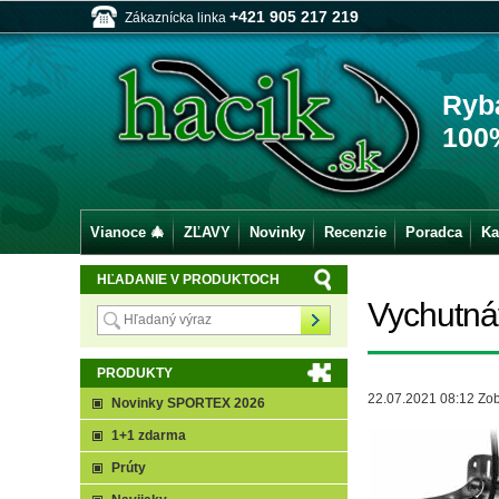
+421 905 217 219
Zákaznícka linka
Ryb
100
Vianoce 🎄
ZĽAVY
Novinky
Recenzie
Poradca
Ka
HĽADANIE V PRODUKTOCH
Vychutnáv
PRODUKTY
22.07.2021 08:12
Zob
Novinky SPORTEX 2026
1+1 zdarma
Prúty