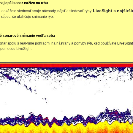
najlepší sonar naživo na trhu
LiveSight s najšir
 dokážete sledovať svoje návnady, nájsť a sledovať ryby.
stĺpec, čo uľahčuje snímanie rýb.
ké sonarové snímanie vedľa seba
 sonar spolu s real-time pohľadmi na nástrahy a pohyby rýb, keď používate
LiveSight
y pomocou LiveSight.