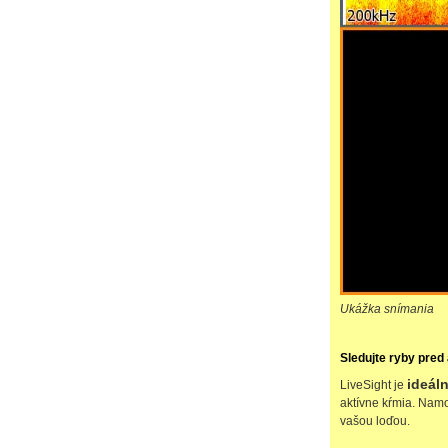
Ukážka snímania
Sledujte ryby pred
ideáln
LiveSight je
aktívne kŕmia. Namo
vašou loďou.