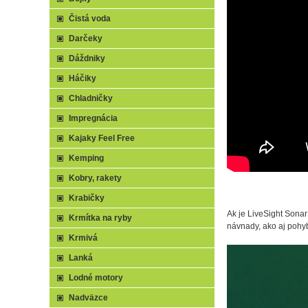
Čistá voda
Darčeky
Dáždniky
Háčiky
Chladničky
Impregnácia
Kajaky Feel Free
Kemping
Kobry, rakety
Krabičky
Ak je LiveSight Son
Krmítka na ryby
návnady, ako aj pohyb
Krmivá
Lanká
Lodné motory
Nadväzce