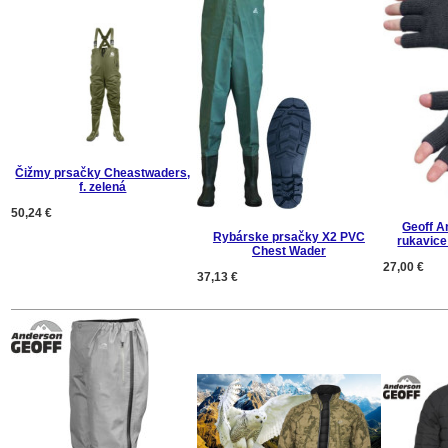
Čižmy prsačky Cheastwaders,
f. zelená
50,24 €
Geoff A
Rybárske prsačky X2 PVC
rukavice
Chest Wader
27,00 €
37,13 €