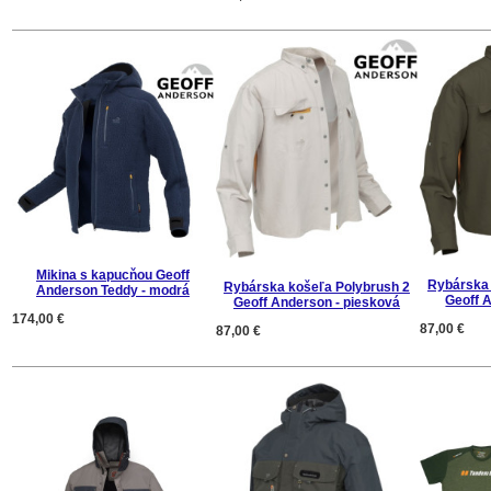
Mikina s kapucňou Geoff
Rybárska 
Rybárska košeľa Polybrush 2
Anderson Teddy - modrá
Geoff 
Geoff Anderson - piesková
174,00 €
87,00 €
87,00 €