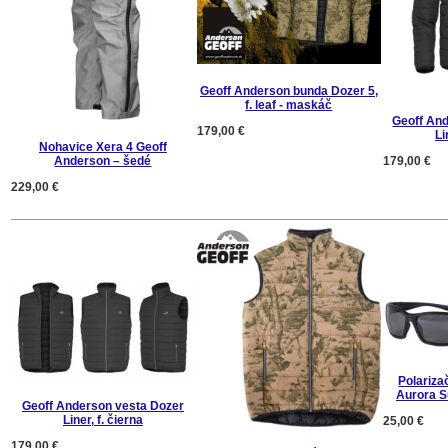
Geoff Anderson bunda Dozer 5,
f. leaf - maskáč
Geoff An
179,00 €
Li
Nohavice Xera 4 Geoff
Anderson – šedé
179,00 €
229,00 €
Polariza
Aurora S
Geoff Anderson vesta Dozer
Liner, f. čierna
25,00 €
179,00 €