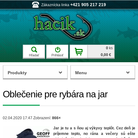
+421 905 217 219
Zákaznícka linka
0
ks
0,00 €
Hľadať
Prihlásiť
Produkty
Menu
Oblečenie pre rybára na jar
02.04.2020 17:47
Zobrazení:
866×
Jar je tu a s ňou aj výkyvy teplôt. Cez deň je
príjemne teplo, no rána a večery sú ešte