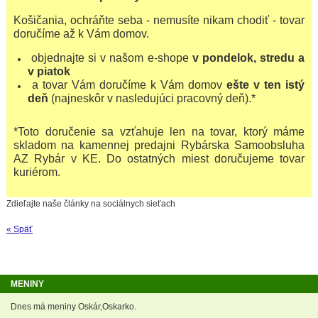
Košičania, ochráňte seba - nemusíte nikam chodiť - tovar
doručíme až k Vám domov.
objednajte si v našom e-shope
v pondelok, stredu a
v piatok
a tovar Vám doručíme k Vám domov
ešte v ten istý
deň
(najneskôr v nasledujúci pracovný deň).*
*Toto doručenie sa vzťahuje len na tovar, ktorý máme
skladom na kamennej predajni Rybárska Samoobsluha
AZ Rybár v KE. Do ostatných miest doručujeme tovar
kuriérom.
Zdieľajte naše články na sociálnych sieťach
« Späť
MENINY
Dnes má meniny Oskár,Oskarko.