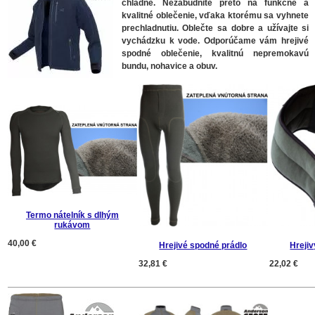
chladné. Nezabudnite preto na funkčné a
kvalitné oblečenie, vďaka ktorému sa vyhnete
prechladnutiu. Oblečte sa dobre a užívajte si
vychádzku k vode. Odporúčame vám hrejivé
spodné oblečenie, kvalitnú nepremokavú
bundu, nohavice a obuv.
Termo nátelník s dlhým
rukávom
40,00 €
Hrejivé spodné prádlo
Hreji
32,81 €
22,02 €