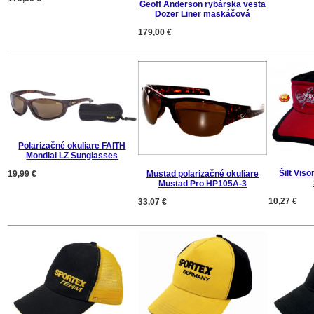
Geoff Anderson rybárska vesta
Dozer Liner maskáčová
179,00 €
Polarizačné okuliare FAITH
Mondial LZ Sunglasses
Šilt Vis
19,99 €
Mustad polarizačné okuliare
Mustad Pro HP105A-3
10,27 €
33,07 €