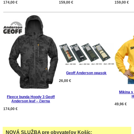
174,00 €
159,00 €
159,00 €
Geoff Anderson opasok
26,00 €
Mikina s
H
Fleece bunda Hoody 3 Geoff
Anderson leaf – čierna
49,96 €
174,00 €
NOVÁ SLUŽBA pre obyvateľov Košíc: