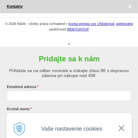
Kontakty
© 2026 Háčik - všetky práva vyhradené •
tvorba eshopu cez UNIobchod
,
webhosting
spoločnosti
WEBYGROUP
×
Pridajte sa k nám
Prihláste sa na odber noviniek a získajte zľavu 8€ s dopravou
zdarma pri nákupe nad 49€.
Emailová adresa
Krstné meno
Vaše nastavenie cookies
Registráciou súhlasíte so
všeobecnými obchodnými podmienkami AZ