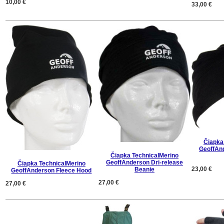
10,00 €
33,00 €
Čiapka
GeoffAn
Čiapka TechnicalMerino
GeoffAnderson Dri-release
Čiapka TechnicalMerino
23,00 €
Beanie
GeoffAnderson Fleece Hood
27,00 €
27,00 €