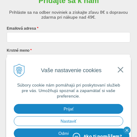
Pridajte sa k nám
Prihláste sa na odber noviniek a získajte zľavu 8€ s dopravou
zdarma pri nákupe nad 49€.
Emailová adresa
Krstné meno
Vaše nastavenie cookies
Registráciou súhlasíte so
všeobecnými obchodnými podmienkami AZ
Rybár
s.r.o.
Súbory cookie nám pomáhajú pri poskytovaní služieb
pre vás. Umožňujú spoznať a zapamätať si vaše
*
preferencie.
Každý týždeň si od nás nájdete v schránke : 1x Rybársky Poradca a 1x
Prijať
akčná ponuka. 1x mesačne prehľad nových článkov z nášho blogu.
Ochrana vašich osobných údajov je pre nás na 1. mieste.
Zoznámte sa s
našimi zásadami spracovania osobných údajov
Nastaviť
Odmietnuť
Ako ti pomôžem?