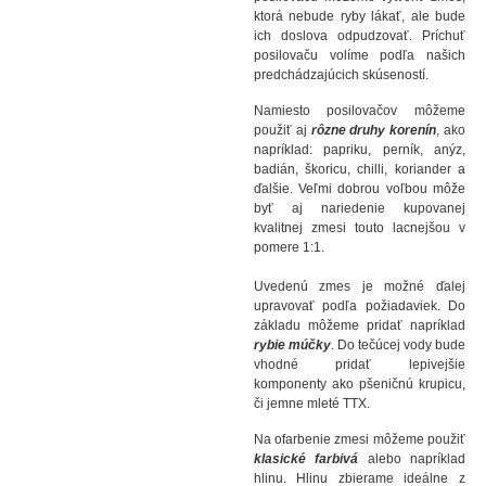
ktorá nebude ryby lákať, ale bude
ich doslova odpudzovať. Príchuť
posilovaču volíme podľa našich
predchádzajúcich skúseností.
Namiesto posilovačov môžeme
použiť aj
rôzne druhy korenín
, ako
napríklad: papriku, perník, anýz,
badián, škoricu, chilli, koriander a
ďalšie. Veľmi dobrou voľbou môže
byť aj nariedenie kupovanej
kvalitnej zmesi touto lacnejšou v
pomere 1:1.
Uvedenú zmes je možné ďalej
upravovať podľa požiadaviek. Do
základu môžeme pridať napríklad
rybie múčky
. Do tečúcej vody bude
vhodné pridať lepivejšie
komponenty ako pšeničnú krupicu,
či jemne mleté TTX.
Na ofarbenie zmesi môžeme použiť
klasické farbivá
alebo napríklad
hlinu. Hlinu zbierame ideálne z