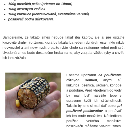
100g menších peliet (priemer do 10mm)
100g ovsených vločiek
100g kukurice (konzervovaná, eventuálne varená)
posilovač podľa dávkovania
Samozrejme, že takáto zmes nebude lákať iba kaprov, ale aj pre ostatné
kaprovité druhy rýb. Zmes, ktorá by lákala iba jeden rybí druh, ešte nikto nikdy
nevymyslel a ani nevymyslí, pretože rybie chute sa vzájomne veľmi prelínajú.
Uvedená zmes bude dostatočne hrubá na to, aby zaujala väčšie ryby a chvíľu
ich tam zdržala.
Chceme upozorniť
na používanie
rôznych semien,
akými sú
kukurica, pšenica, jačmeň, konope
a podobne. Pred vhodením do vody
by mali byť náležite tepelne
upravené kvôli ich stráviteľnosti.
Takisto by sme si mali dať pozor
pri
používaní posilovačov
a pridávať
ich len malé množstvo. Následkom
použitia veľkého množstva
posilovaču môžeme vytvoriť zmes,