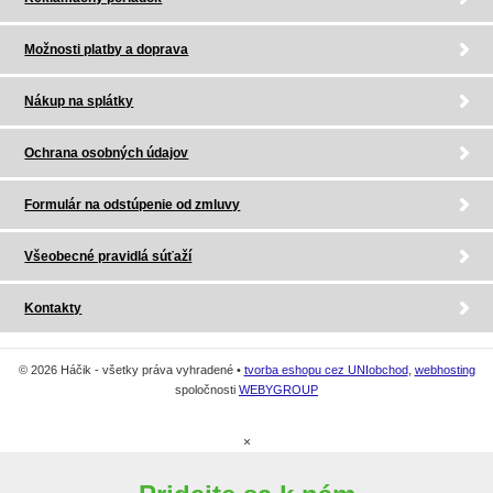
Možnosti platby a doprava
Nákup na splátky
Ochrana osobných údajov
Formulár na odstúpenie od zmluvy
Všeobecné pravidlá súťaží
Kontakty
© 2026 Háčik - všetky práva vyhradené •
tvorba eshopu cez UNIobchod
,
webhosting
spoločnosti
WEBYGROUP
×