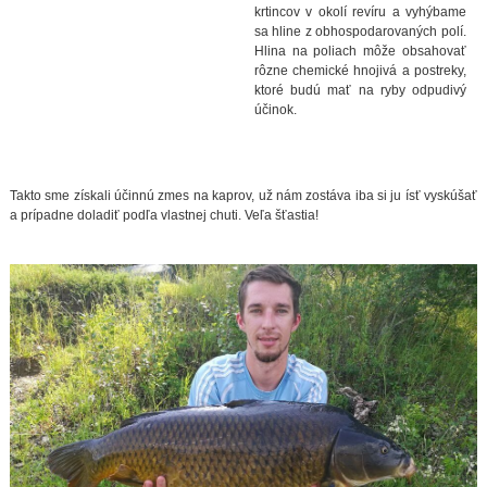
krtincov v okolí revíru a vyhýbame
sa hline z obhospodarovaných polí.
Hlina na poliach môže obsahovať
rôzne chemické hnojivá a postreky,
ktoré budú mať na ryby odpudivý
účinok.
Takto sme získali účinnú zmes na kaprov, už nám zostáva iba si ju ísť vyskúšať
a prípadne doladiť podľa vlastnej chuti. Veľa šťastia!