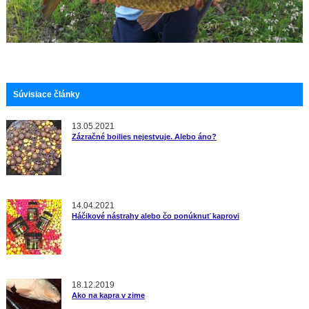
Súvisiace články
13.05.2021
Zázračné boilies nejestvuje. Alebo áno?
14.04.2021
Háčikové nástrahy alebo čo ponúknuť kaprovi
18.12.2019
Ako na kapra v zime