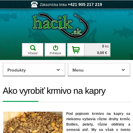
+421 905 217 219
Zákaznícka linka
0
ks
0,00 €
Hľadať
Prihlásiť
Produkty
Menu
Ako vyrobiť krmivo na kapry
Pod pojmom krmivo na kapry sa
niekomu vybavia rôzne druhy krmív.
Boilies, pelety, rôzne obilniny a
semená atď. My sa však v tomto