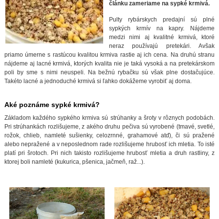
článku zameriame na sypké krmivá.
Pulty rybárskych predajní sú plné
sypkých krmív na kapry. Nájdeme
medzi nimi aj kvalitné krmivá, ktoré
neraz používajú pretekári. Avšak
priamo úmerne s rastúcou kvalitou krmiva rastie aj ich cena. Na druhú stranu
nájdeme aj lacné krmivá, ktorých kvalita nie je taká vysoká a na pretekárskom
poli by sme s nimi neuspeli. Na bežnú rybačku sú však plne dostačujúce.
Takéto lacné a jednoduché krmivá si ľahko dokážeme vyrobiť aj doma.
Aké poznáme sypké krmivá?
Základom každého sypkého krmiva sú strúhanky a šroty v rôznych podobách.
Pri strúhankách rozlišujeme, z akého druhu pečiva sú vyrobené (tmavé, svetlé,
rožok, chlieb, namleté sušienky, celozrnné, grahamové atď), či sú pražené
alebo nepražené a v neposlednom rade rozlišujeme hrubosť ich mletia. To isté
platí pri šrotoch. Pri nich takisto rozlišujeme hrubosť mletia a druh rastliny, z
ktorej boli namleté (kukurica, pšenica, jačmeň, raž...).