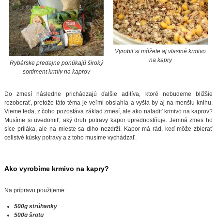
Vyrobiť si môžete aj vlastné krmivo
na kapry
Rybárske predajne ponúkajú široký
sortiment krmív na kaprov
Do zmesí následne prichádzajú ďalšie aditíva, ktoré nebudeme bližšie
rozoberať, pretože táto téma je veľmi obsiahla a vyšla by aj na menšiu knihu.
Vieme teda, z čoho pozostáva základ zmesí, ale ako naladiť krmivo na kaprov?
Musíme si uvedomiť, aký druh potravy kapor uprednostňuje. Jemná zmes ho
síce priláka, ale na mieste sa dlho nezdrží. Kapor má rád, keď môže zbierať
celistvé kúsky potravy a z toho musíme vychádzať.
Ako vyrobíme krmivo na kapry?
Na prípravu použijeme:
500g strúhanky
500g šrotu