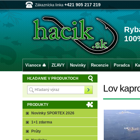
+421 905 217 219
Zákaznícka linka
Ryb
100
Vianoce 🎄
ZĽAVY
Novinky
Recenzie
Poradca
Ka
HĽADANIE V PRODUKTOCH
Lov kapro
PRODUKTY
Novinky SPORTEX 2026
1+1 zdarma
Prúty