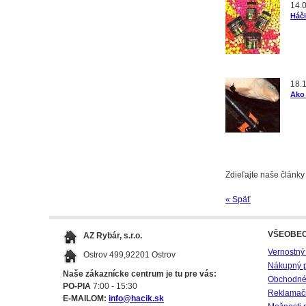
14.
Háči
18.
Ako 
Zdieľajte naše články
« Späť
VŠEOBE
AZ Rybár, s.r.o.
Vernostný
Ostrov 499,92201 Ostrov
Nákupný 
Naše zákaznícke centrum je tu pre vás:
Obchodné
PO-PIA
7:00 - 15:30
Reklamač
E-MAILOM:
info@hacik.sk