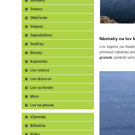
Navijaky
Sonary
Oblečenie
Stojany
Signalizátory
Nástrahy na lov 
Stoličky
Lov kaprov na hladi
priniesol rybársky p
Bivaky
granule
, pretože veľa
Kaprarina
Lov sumca
Lov dravcov
Lov na feeder
More
Lov na plavak
Výpredaj
Bižutéria
Bójky