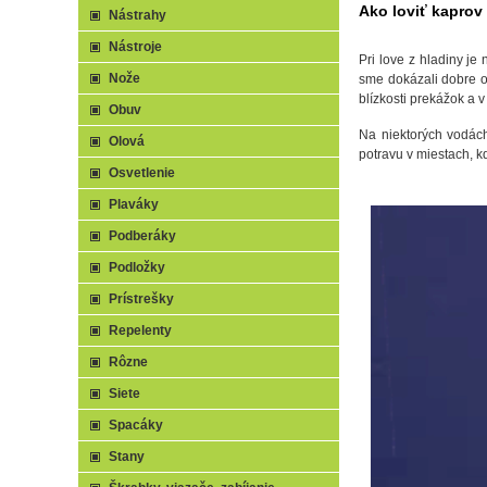
Ako loviť kaprov
Nástrahy
Nástroje
Pri love z hladiny je
Nože
sme dokázali dobre o
blízkosti prekážok a 
Obuv
Na niektorých vodách
Olová
potravu v miestach, 
Osvetlenie
Plaváky
Podberáky
Podložky
Prístrešky
Repelenty
Rôzne
Siete
Spacáky
Stany