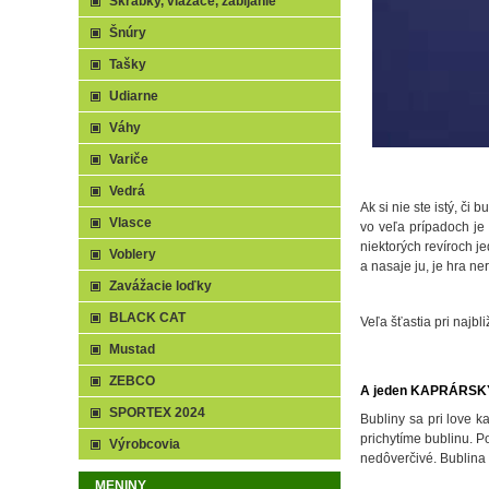
Škrabky, viazače, zabíjanie
Šnúry
Tašky
Udiarne
Váhy
Variče
Vedrá
Ak si nie ste istý, č
Vlasce
vo veľa prípadoch je
niektorých revíroch j
Voblery
a nasaje ju, je hra ne
Zavážacie loďky
BLACK CAT
Veľa šťastia pri najbl
Mustad
ZEBCO
A jeden KAPRÁRSKY
SPORTEX 2024
Bubliny sa pri love k
prichytíme bublinu. P
Výrobcovia
nedôverčivé. Bublina 
MENINY