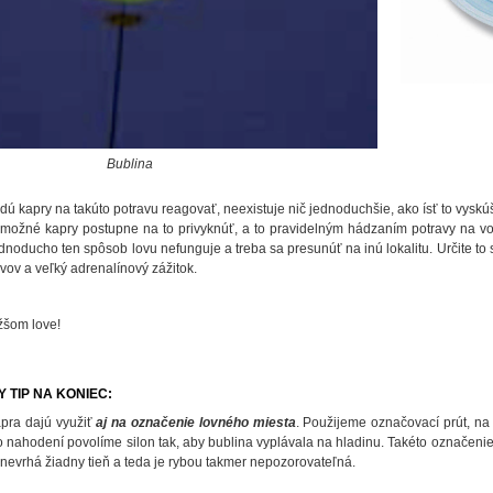
Bublina
i budú kapry na takúto potravu reagovať, neexistuje nič jednoduchšie, ako ísť to vys
 možné kapry postupne na to privyknúť, a to pravidelným hádzaním potravy na v
ednoducho ten spôsob lovu nefunguje a treba sa presunúť na inú lokalitu. Určite to 
rvov a veľký adrenalínový zážitok.
ižšom love!
 TIP NA KONIEC:
apra dajú využiť
aj na označenie lovného miesta
. Použijeme označovací prút, na
o nahodení povolíme silon tak, aby bublina vyplávala na hladinu. Takéto označeni
nevrhá žiadny tieň a teda je rybou takmer nepozorovateľná.