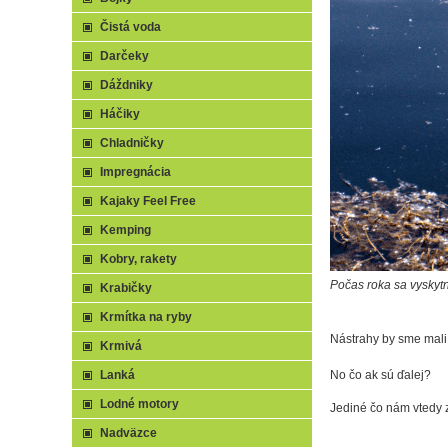
Čistá voda
Darčeky
Dáždniky
Háčiky
Chladničky
Impregnácia
Kajaky Feel Free
Kemping
Kobry, rakety
Počas roka sa vyskytn
Krabičky
Krmítka na ryby
Nástrahy by sme mali,
Krmivá
Lanká
No čo ak sú ďalej?
Lodné motory
Jediné čo nám vtedy 
Nadväzce