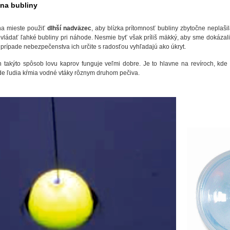
 na bubliny
 na mieste použiť
dlhší nadväzec
, aby blízka prítomnosť bubliny zbytočne neplašil
vládať ľahké bubliny pri náhode. Nesmie byť však príliš mäkký, aby sme dokázali 
v prípade nebezpečenstva ich určite s radosťou vyhľadajú ako úkryt.
 takýto spôsob lovu kaprov funguje veľmi dobre. Je to hlavne na revíroch, kde s
kde ľudia kŕmia vodné vtáky rôznym druhom pečiva.