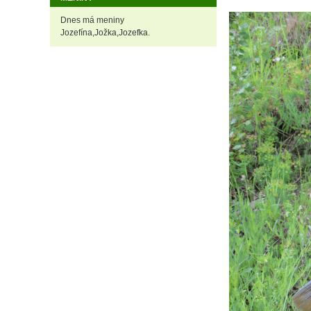
Dnes má meniny
Jozefína,Jožka,Jozefka.