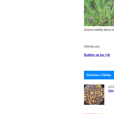
Zmena taktiky býva 
Kliknite pre:
Bubliny na lov rýb
Súvisiace články
13.
Zázr