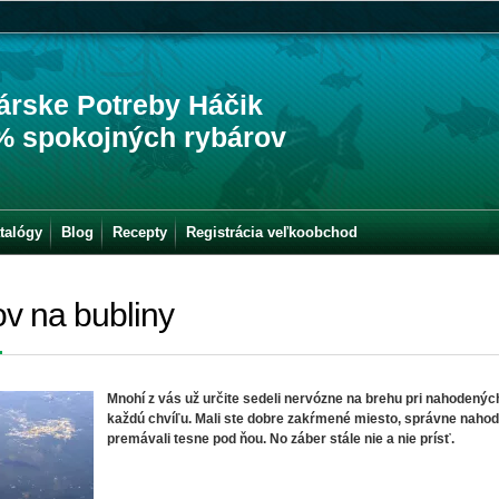
árske Potreby Háčik
% spokojných rybárov
talógy
Blog
Recepty
Registrácia veľkoobchod
v na bubliny
Mnohí z vás už určite sedeli nervózne na brehu pri nahodených
každú chvíľu. Mali ste dobre zakŕmené miesto, správne nahode
premávali tesne pod ňou. No záber stále nie a nie prísť.