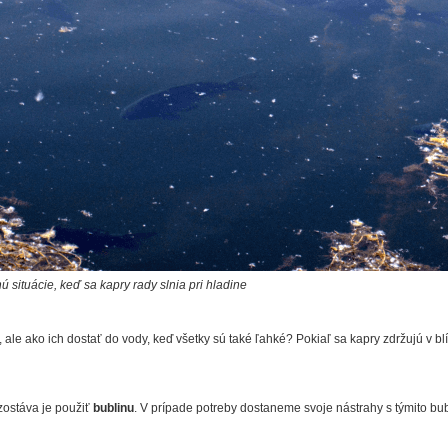
ú situácie, keď sa kapry rady slnia pri hladine
 ale ako ich dostať do vody, keď všetky sú také ľahké? Pokiaľ sa kapry zdržujú v bl
zostáva je použiť
bublinu
. V prípade potreby dostaneme svoje nástrahy s týmito bub