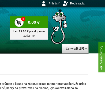
Prihlásiť
Registrácia
0
0,00 €
Len
29.00
€ pre dopravu
zadarmo
EUR
Ceny v:
 prútoch a čakali na záber. Boli ste takmer presvedčení, že príde
né, kapry sa prevaľovali na hladine, vyskakovali alebo sa