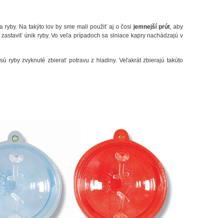
a ryby. Na takýto lov by sme mali použiť aj o čosi
jemnejší prút
, aby
zastaviť únik ryby. Vo veľa prípadoch sa slniace kapry nachádzajú v
ú ryby zvyknuté zbierať potravu z hladiny. Veľakrát zbierajú takúto