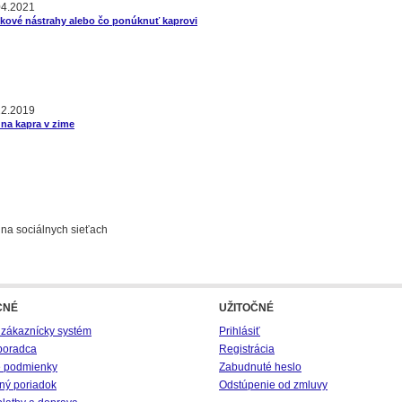
04.2021
kové nástrahy alebo čo ponúknuť kaprovi
12.2019
na kapra v zime
 na sociálnych sieťach
CNÉ
UŽITOČNÉ
 zákaznícky systém
Prihlásiť
poradca
Registrácia
 podmienky
Zabudnuté heslo
ný poriadok
Odstúpenie od zmluvy