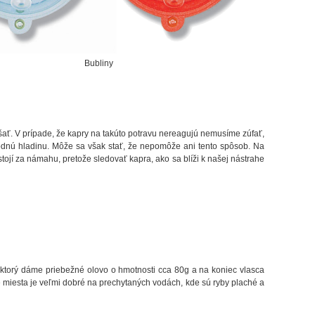
Bubliny
kúšať. V prípade, že kapry na takúto potravu nereagujú nemusíme zúfať,
odnú hladinu. Môže sa však stať, že nepomôže ani tento spôsob. Na
stojí za námahu, pretože sledovať kapra, ako sa blíži k našej nástrahe
 ktorý dáme priebežné olovo o hmotnosti cca 80g a na koniec vlasca
e miesta je veľmi dobré na prechytaných vodách, kde sú ryby plaché a