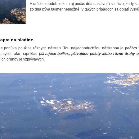
V určitom období roka a aj počas dňa nastávajú situácie, kedy sa 
zo dna býva takmer nemožné. V takých prípadoch sa oplatí vyskú
kapra na hladine
ne ponúka použitie rôznych nástrah. Tou najjednoduchšou nástrahou je
pečivo
riemysel, ako napríklad
plávajúce boilies, plávajúce pelety alebo rôzne druhy 
 ich druhov je vzplývavých.