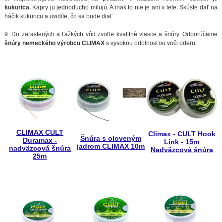
kukurica.
Kapry ju jednoducho milujú. A inak to nie je ani v lete. Skúste dať na
háčik kukuricu a uvidíte, čo sa bude diať.
9. Do zarastených a ťažkých vôd zvoľte kvalitné vlasce a šnúry. Odporúčame
šnúry nemeckého výrobcu CLIMAX
s vysokou odolnosťou voči oderu.
CLIMAX CULT
Climax - CULT Hook
Šnúra s oloveným
Duramax -
Link - 15m
jadrom CLIMAX 10m
nadväzcová šnúra
Nadväzcová šnúra
25m