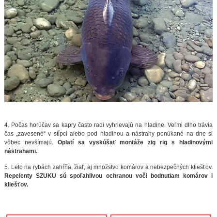
4. Počas horúčav sa kapry často radi vyhrievajú na hladine. Veľmi dlho trávia
čas „zavesené“ v stĺpci alebo pod hladinou a nástrahy ponúkané na dne si
vôbec nevšímajú.
Oplatí sa vyskúšať montáže zig rig s hladinovými
nástrahami.
5. Leto na rybách zahŕňa, žiaľ, aj množstvo komárov a nebezpečných kliešťov.
Repelenty SZUKU sú spoľahlivou ochranou voči bodnutiam komárov i
kliešťov.