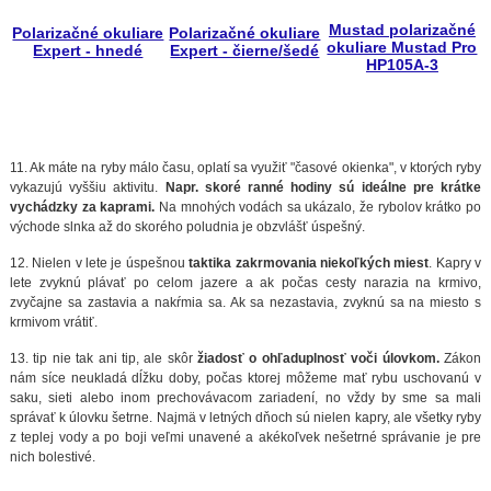
Mustad polarizačné
Polarizačné okuliare
Polarizačné okuliare
okuliare Mustad Pro
Expert - hnedé
Expert - čierne/šedé
HP105A-3
11. Ak máte na ryby málo času, oplatí sa využiť "časové okienka", v ktorých ryby
vykazujú vyššiu aktivitu.
Napr. skoré ranné hodiny sú ideálne pre krátke
vychádzky za kaprami.
Na mnohých vodách sa ukázalo, že rybolov krátko po
východe slnka až do skorého poludnia je obzvlášť úspešný.
12. Nielen v lete je úspešnou
taktika zakrmovania niekoľkých miest
. Kapry v
lete zvyknú plávať po celom jazere a ak počas cesty narazia na krmivo,
zvyčajne sa zastavia a nakŕmia sa. Ak sa nezastavia, zvyknú sa na miesto s
krmivom vrátiť.
13. tip nie tak ani tip, ale skôr
žiadosť o ohľaduplnosť voči úlovkom.
Zákon
nám síce neukladá dĺžku doby, počas ktorej môžeme mať rybu uschovanú v
saku, sieti alebo inom prechovávacom zariadení, no vždy by sme sa mali
správať k úlovku šetrne. Najmä v letných dňoch sú nielen kapry, ale všetky ryby
z teplej vody a po boji veľmi unavené a akékoľvek nešetrné správanie je pre
nich bolestivé.