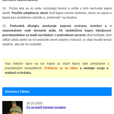
14. Počas leta sa vo vode rozrastajú buriny a určite v nich nechcete kapra
stratiť.
Použite odopínacie olová.
Keď kapor vezme nástrahu, olovo sa vypne a
kapra bez problémov zdoláte a „zdvihnete“ na hladinu.
15.
Podvodná džungľa poskytuje kaprom ochranu, komfort a v
neposlednom rade dostatok jedla. Ak nedokážete kapry lokalizovať
pravdepodobne sa budú nachádzať v podvodnom poraste.
Buď počkáte, kým
odtiaľ odídu alebo sa ich pokúsite uloviť priamo v trávach, tu však musíte konať
opatrne, aby ste ho nestratili.
Viac letných tipov na lov kapra (a iných tipov) vám prinášame v
pravidelných newslettroch.
Prihláste sa na odber
a sledujte svoju e-
mailovú schránku.
Súvisiace články
16.10.2020
Čo na jeseň funguje na kapra