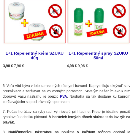
1+1 Repelentný krém SZUKU
1+1 Repelentný spray SZUKU
40g
50ml
3,98 €
7,96 €
4,98 €
9,96 €
6. Veľa vôd býva v lete zarastených rôznymi trávami. Kapry milujú ukrývať sa v
prekážkach a zdržiavať sa vo vodných porastoch. Skvelým riešením ako k nim
dopraviť vašu nástrahu je použiť
PVA
. Nástraha sa tak dostane ku kaprom
zdržiavajúcim sa pod trávnatým porastom.
7. Počas horúčav sa ryby radi vyhrievajú pri hladine. Preto je ideálne použiť
rybolovnú techniku plávaná.
V horúcich letných dňoch skúste teda lov rýb na
plavák.
8.
Najúčinnejšou nástrahou na použitie v každom ročnom období je