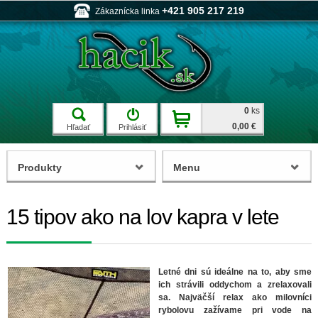
+421 905 217 219
Zákaznícka linka
0
ks
0,00 €
Hľadať
Prihlásiť
Produkty
Menu
15 tipov ako na lov kapra v lete
Letné dni sú ideálne na to, aby sme
ich strávili oddychom a zrelaxovali
sa. Najväčší relax ako milovníci
rybolovu zažívame pri vode na