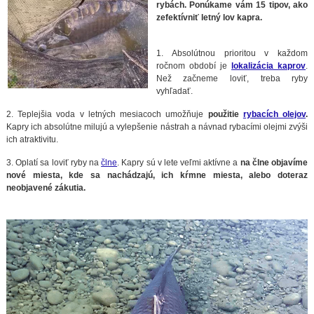
rybách. Ponúkame vám 15 tipov, ako
zefektívniť letný lov kapra.
1. Absolútnou prioritou v každom
ročnom období je
lokalizácia kaprov
.
Než začneme loviť, treba ryby
vyhľadať.
2. Teplejšia voda v letných mesiacoch umožňuje
použitie
rybacích olejov
.
Kapry ich absolútne milujú a vylepšenie nástrah a návnad rybacími olejmi zvýši
ich atraktivitu.
3. Oplatí sa loviť ryby na
člne
. Kapry sú v lete veľmi aktívne a
na člne objavíme
nové miesta, kde sa nachádzajú, ich kŕmne miesta, alebo doteraz
neobjavené zákutia.