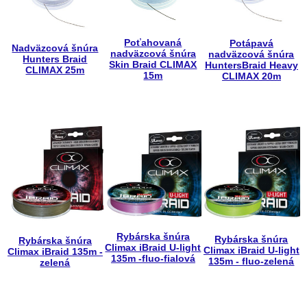
Poťahovaná
Potápavá
Nadväzcová šnúra
nadväzcová šnúra
nadväzcová šnúra
Hunters Braid
Skin Braid CLIMAX
HuntersBraid Heavy
CLIMAX 25m
15m
CLIMAX 20m
Rybárska šnúra
Rybárska šnúra
Rybárska šnúra
Climax iBraid U-light
Climax iBraid U-light
Climax iBraid 135m -
135m -fluo-fialová
135m - fluo-zelená
zelená