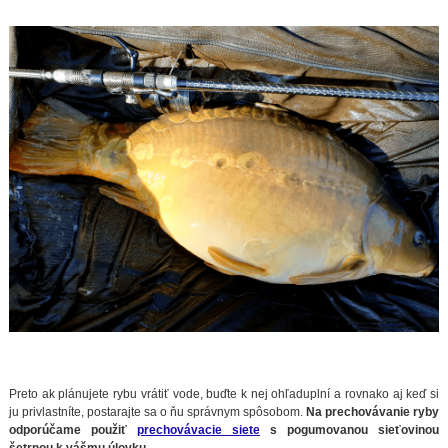
Preto ak plánujete rybu vrátiť vode, buďte k nej ohľaduplní a rovnako aj keď si
ju privlastníte, postarajte sa o ňu správnym spôsobom.
Na prechovávanie ryby
odporúčame použiť
prechovávacie siete
s pogumovanou sieťovinou
šetrnou k vášmu úlovku.