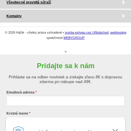
Všeobecné pravidlá súťaží
Kontakty
© 2026 Háčik - všetky práva vyhradené •
tvorba eshopu cez UNIobchod
,
webhosting
spoločnosti
WEBYGROUP
×
Pridajte sa k nám
Prihláste sa na odber noviniek a získajte zľavu 8€ s dopravou
zdarma pri nákupe nad 49€.
Emailová adresa
Krstné meno