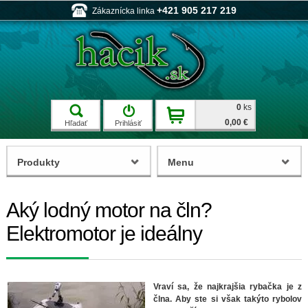
+421 905 217 219
Zákaznícka linka
0
ks
0,00 €
Hľadať
Prihlásiť
Produkty
Menu
Aký lodný motor na čln?
Elektromotor je ideálny
Vraví sa, že najkrajšia rybačka je z
člna. Aby ste si však takýto rybolov