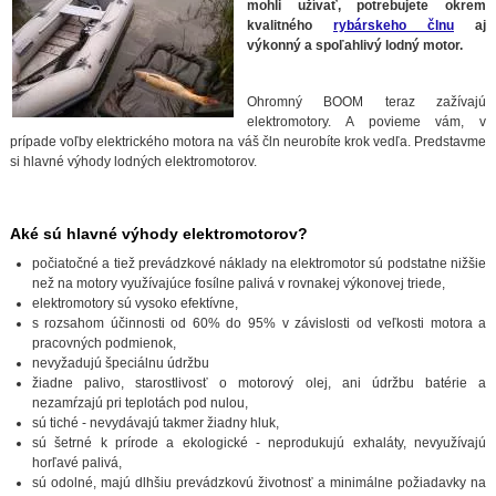
mohli užívať, potrebujete okrem
kvalitného
rybárskeho člnu
aj
výkonný a spoľahlivý lodný motor.
Ohromný BOOM teraz zažívajú
elektromotory. A povieme vám, v
prípade voľby elektrického motora na váš čln neurobíte krok vedľa. Predstavme
si hlavné výhody lodných elektromotorov.
Aké sú hlavné výhody elektromotorov?
počiatočné a tiež prevádzkové náklady na elektromotor sú podstatne nižšie
než na motory využívajúce fosílne palivá v rovnakej výkonovej triede,
elektromotory sú vysoko efektívne,
s rozsahom účinnosti od 60% do 95% v závislosti od veľkosti motora a
pracovných podmienok,
nevyžadujú špeciálnu údržbu
žiadne palivo, starostlivosť o motorový olej, ani údržbu batérie a
nezamŕzajú pri teplotách pod nulou,
sú tiché - nevydávajú takmer žiadny hluk,
sú šetrné k prírode a ekologické - neprodukujú exhaláty, nevyužívajú
horľavé palivá,
sú odolné, majú dlhšiu prevádzkovú životnosť a minimálne požiadavky na