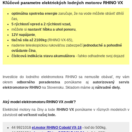
Kľúčové parametre elektrických lodných motorov RHINO VX
optimálna
spotreba energie
zaručuje, že na vode môžete stráviť dlhší
čas,
5 rýchlostí vpred a 2 rýchlosti vzad,
môžete si
nastaviť hĺbku a uhol ponoru
,
12V napájanie
,
tlačná sila až 2100kg
(RHINO VX-65),
riadenie teleskopickou rukoväťou zabezpečí
jednoduché a pohodlné
ovládanie člna
,
číslicová indikácia stavu akumulátora
- ľahko odhadnete svoj dojazd
Investície do lodného elektromotora RHINO sa nemusíte obávať, my vám
okrem
odborného poradenstva
ponúkame aj
autorizovaný servis
elektromotorov RHINO
na Slovensku. Skladom máme aj
náhradné diely.
Aký model elektromotoru RHINO VX zvoliť?
Elektrické motory na člny a lode
RHINO VX
ponúkame v rôznych modeloch v
závislosti
od veľkosti vašej lode.
44 9921018
el.motor RHINO Cobold VX-18
-
loď do 500kg,