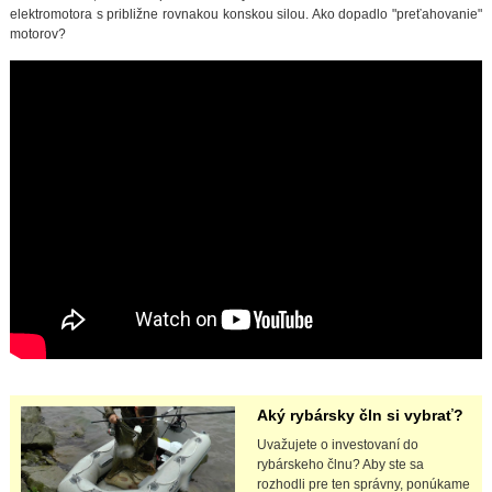
elektromotora s približne rovnakou konskou silou. Ako dopadlo "preťahovanie"
motorov?
Aký rybársky čln si vybrať?
Uvažujete o investovaní do
rybárskeho člnu? Aby ste sa
rozhodli pre ten správny, ponúkame