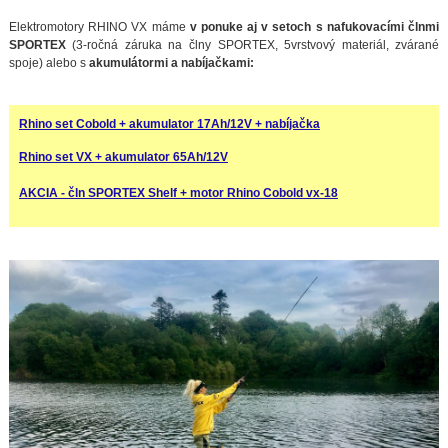
Elektromotory RHINO VX máme
v ponuke aj v setoch s nafukovacími člnmi
SPORTEX
(3-ročná záruka na člny SPORTEX, 5vrstvový materiál, zvárané
spoje) alebo s
akumulátormi a nabíjačkami:
Rhino set Cobold + akumulator 17Ah/12V + nabíjačka
Rhino set VX + akumulator 65Ah/12V
AKCIA - čln SPORTEX Shelf + motor Rhino Cobold vx-18