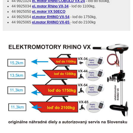
44 9921024
el. motor Rhino COBOLD VX-24
-
loď do 600kg,
44 9925034
el. motor Rhino VX-34
- loď do 1100kg,
44 9925050
el. motor VX 50ECO
44 9925054
el.motor RHINO VX-54
- loď do 1750kg,
44 9925065
el.motor RHINO VX-65
- loď do 2100kg