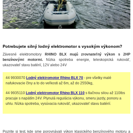
Potrebujete silný lodný elektromotor s vysokým výkonom?
Závesné elektromotory
RHINO BLX majú zrovnateľný výkon s 2HP
benzínovými motormi.
Nízka spotreba energie, teleskopická rukoväť,
ukazovateľ stavu batérií, 12V alebo 24V
44 9930070
Lodný elektromotor Rhino BLX 70
- pre všetky malé
nafukovacie člny a to do veľkosti až 6m, až do 2550kg,
44 9935110
Lodný elektromotor Rhino BLX 110
s tlačnou silou až 110lbs
pracuje s napätím 24V. Plynulá regulácia výkonu, smeru jazdy, ponoru a
uhlu. Nízka spotreba, vysúvacia rukoväť, ukazovateľ stavu batérií.
Pozrite si test, kde sme porovnávali výkon klasického benzínového motoru a