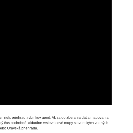
r, riek, priehrad, rybníkov apod. Ak sa do zberania dát a mapovania
ejaký čas podrobné, aktuálne vrstevnicové mapy slovenských vodných
 alebo Oravská priehrada.