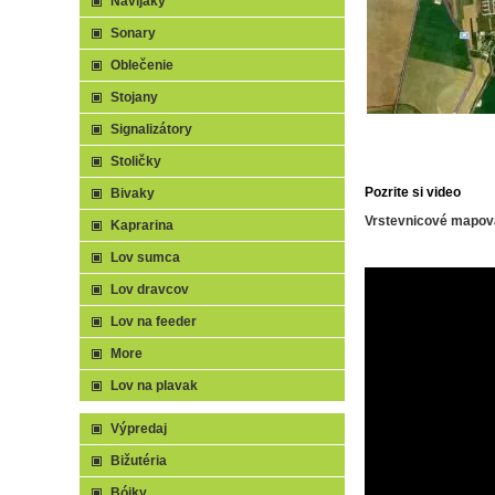
Navijaky
Sonary
Oblečenie
Stojany
Signalizátory
Stoličky
Pozrite si video
Bivaky
Vrstevnicové mapov
Kaprarina
Lov sumca
Lov dravcov
Lov na feeder
More
Lov na plavak
Výpredaj
Bižutéria
Bójky