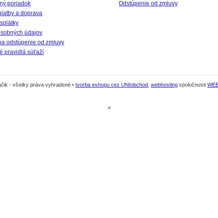
ný poriadok
Odstúpenie od zmluvy
platby a doprava
splátky
sobných údajov
na odstúpenie od zmluvy
 pravidlá súťaží
čik - všetky práva vyhradené •
tvorba eshopu cez UNIobchod
,
webhosting
spoločnosti
WE
×