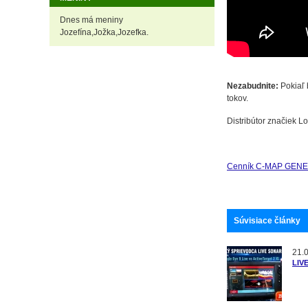
Dnes má meniny
Jozefína,Jožka,Jozefka.
Nezabudnite:
Pokiaľ 
tokov.
Distribútor značiek L
Cenník C-MAP GENE
Súvisiace články
21.
LIVE