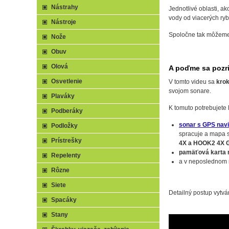
Nástrahy
Jednotlivé oblasti, a
vody od viacerých ryb
Nástroje
Spoločne tak môžeme 
Nože
Obuv
Olová
A poďme sa pozr
Osvetlenie
V tomto videu sa
kro
svojom sonare.
Plaváky
K tomuto potrebujete 
Podberáky
sonar s GPS nav
Podložky
spracuje a mapa s
Prístrešky
4X a HOOK2 4X G
pamäťová karta 
Repelenty
a v neposlednom
Rôzne
Siete
Detailný postup vytvá
Spacáky
Stany