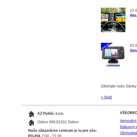
22.
Ako 
02.
Son
Zdieľajte naše články
« Späť
VŠEOBE
AZ Rybár, s.r.o.
Vernostný
Ostrov 499,92201 Ostrov
Nákupný 
Naše zákaznícke centrum je tu pre vás:
Obchodné
PO-PIA
7:00 - 15:30