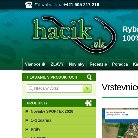
+421 905 217 219
Zákaznícka linka
Ryb
100
Vianoce 🎄
ZĽAVY
Novinky
Recenzie
Poradca
Ka
HĽADANIE V PRODUKTOCH
Vrstevnic
PRODUKTY
Novinky SPORTEX 2026
1+1 zdarma
Prúty