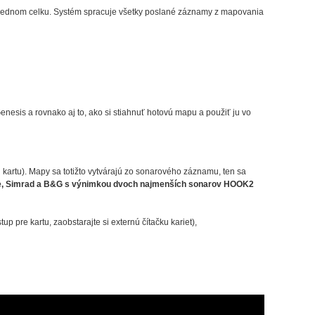
é v jednom celku. Systém spracuje všetky poslané záznamy z mapovania
enesis a rovnako aj to, ako si stiahnuť hotovú mapu a použiť ju vo
artu). Mapy sa totižto vytvárajú zo sonarového záznamu, ten sa
e, Simrad a B&G s výnimkou dvoch najmenších sonarov HOOK2
p pre kartu, zaobstarajte si externú čítačku kariet),