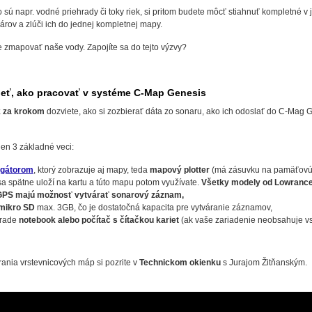
ko sú napr. vodné priehrady či toky riek, si pritom budete môcť stiahnuť kompletn
árov a zlúči ich do jednej kompletnej mapy.
zmapovať naše vody. Zapojíte sa do tejto výzvy?
ieť, ako pracovať v systéme C-Map Genesis
k za krokom
dozviete, ako si zozbierať dáta zo sonaru, ako ich odoslať do C-Mag G
len 3 základné veci:
igátorom
, ktorý zobrazuje aj mapy, teda
mapový plotter
(má zásuvku na pamäťovú k
a spätne uloží na kartu a túto mapu potom využívate.
Všetky modely od Lowranc
PS majú možnosť vytvárať sonarový záznam,
mikro SD
max. 3GB, čo je dostatočná kapacita pre vytváranie záznamov,
 rade
notebook alebo počítač s čítačkou kariet
(ak vaše zariadenie neobsahuje vstu
rania vrstevnicových máp si pozrite v
Technickom okienku
s Jurajom Žitňanským.