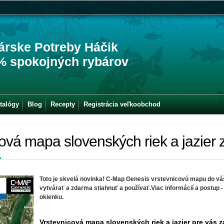
árske Potreby Háčik
% spokojných rybárov
talógy
Blog
Recepty
Registrácia veľkoobchod
ová mapa slovenských riek a jazier
Toto je skvelá novinka! C-Map Genesis vrstevnicovú mapu do v
vytvárať a zdarma stiahnuť a používať.Viac informácií a postup 
okienku.
Vrstevnicová mapa slovenských riek a jazier pre vás 