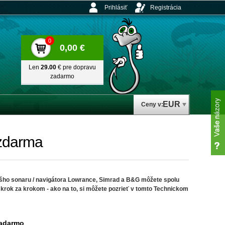
Prihlásiť
Registrácia
0
0,00 €
Len
29.00
€ pre dopravu
zadarmo
EUR
Ceny v:
 zdarma
ášho sonaru / navigátora Lowrance, Simrad a B&G môžete spolu
- krok za krokom - ako na to, si môžete pozrieť v tomto Technickom
zadarmo