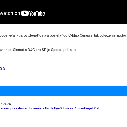
bude veľa rybárov zberať dáta a posielať do C-Map Genesis, tak dokážeme spoloč
owrance, Simrad a B&G pre SR je Sports spol. s r.o.
SIS
07.2026
 sonar pre rybárov: Lowrance Eagle Eye 9 Live vs ActiveTarget 2 XL