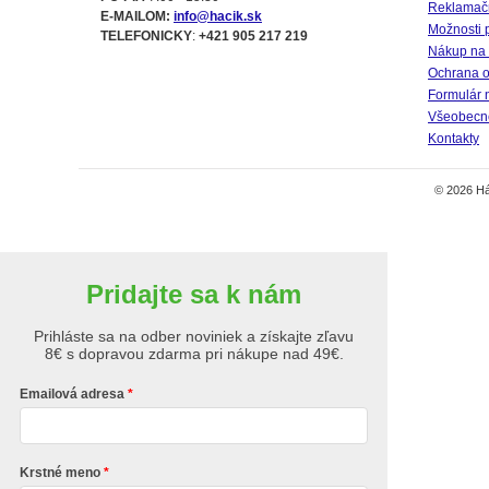
Reklamač
E-MAILOM:
info@hacik.sk
Možnosti 
TELEFONICKY
:
+421 905 217 219
Nákup na 
Ochrana o
Formulár 
Všeobecné
Kontakty
© 2026 Há
Pridajte sa k nám
Prihláste sa na odber noviniek a získajte zľavu
8€ s dopravou zdarma pri nákupe nad 49€.
Emailová adresa
Krstné meno