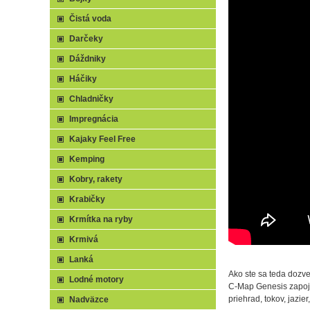
Čistá voda
Darčeky
Dáždniky
Háčiky
Chladničky
Impregnácia
Kajaky Feel Free
Kemping
Kobry, rakety
Krabičky
Krmítka na ryby
Krmivá
Lanká
Ako ste sa teda dozve
Lodné motory
C-Map Genesis zapojí 
priehrad, tokov, jazi
Nadväzce