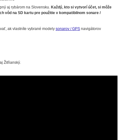
pný aj rybárom na Slovensku.
Každý, kto si vytvorí účet, si môže
h vôd na SD kartu pre použitie v kompatibilnom sonare /
vať, ak vlastníte vybrané modely
sonarov / GPS
navigátorov
j Žitňanský.