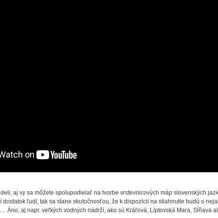
deli, aj vy sa môžete spolupodielať na tvorbe vrstevnicových máp slovenských jazie
dostatok ľudí, tak sa stane skutočnosťou, že k dispozícii na stiahnutie budú o n
er,... Áno, aj napr. veľkých vodných nádrží, ako sú Kráľová, Liptovská Mara, Sĺňava