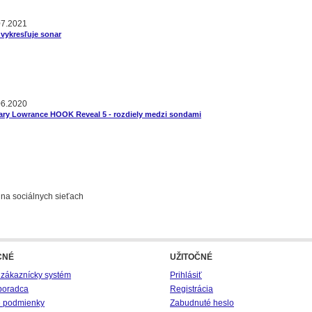
07.2021
vykresľuje sonar
06.2020
ary Lowrance HOOK Reveal 5 - rozdiely medzi sondami
 na sociálnych sieťach
CNÉ
UŽITOČNÉ
 zákaznícky systém
Prihlásiť
poradca
Registrácia
 podmienky
Zabudnuté heslo