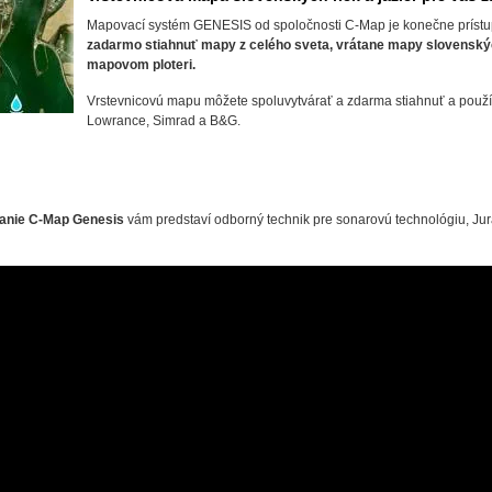
Mapovací systém GENESIS od spoločnosti C-Map je konečne prístu
zadarmo stiahnuť mapy z celého sveta, vrátane mapy slovenskýc
mapovom ploteri.
Vrstevnicovú mapu môžete spoluvytvárať a zdarma stiahnuť a použí
Lowrance, Simrad a B&G.
anie C-Map Genesis
vám predstaví odborný technik pre sonarovú technológiu, Jura