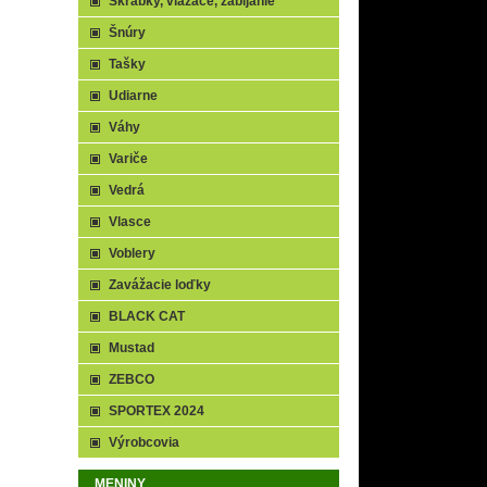
Škrabky, viazače, zabíjanie
Šnúry
Tašky
Udiarne
Váhy
Variče
Vedrá
Vlasce
Voblery
Zavážacie loďky
BLACK CAT
Mustad
ZEBCO
SPORTEX 2024
Výrobcovia
MENINY