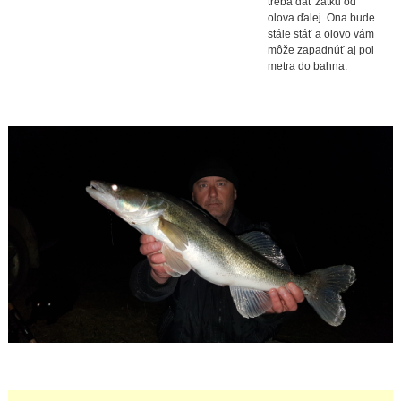
treba dať zátku od
olova ďalej. Ona bude
stále stáť a olovo vám
môže zapadnúť aj pol
metra do bahna.