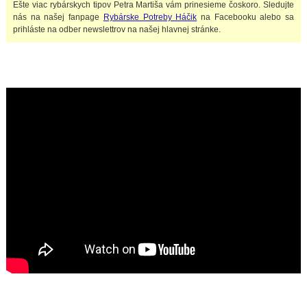
Ešte viac rybárskych tipov Petra Martiša vám prinesieme čoskoro. Sledujte
nás na našej fanpage
Rybárske Potreby Háčik
na Facebooku alebo sa
prihláste na odber newslettrov na našej hlavnej stránke.