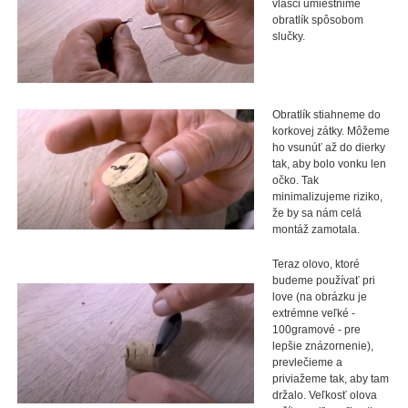
vlasci umiestnime
obratlík spôsobom
slučky.
Obratlík stiahneme do
korkovej zátky. Môžeme
ho vsunúť až do dierky
tak, aby bolo vonku len
očko. Tak
minimalizujeme riziko,
že by sa nám celá
montáž zamotala.
Teraz olovo, ktoré
budeme používať pri
love (na obrázku je
extrémne veľké -
100gramové - pre
lepšie znázornenie),
prevlečieme a
priviažeme tak, aby tam
držalo. Veľkosť olova