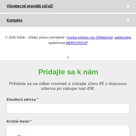
Všeobecné pravidlá súťaží
Kontakty
© 2026 Háčik - všetky práva vyhradené •
tvorba eshopu cez UNIobchod
,
webhosting
spoločnosti
WEBYGROUP
×
Pridajte sa k nám
Prihláste sa na odber noviniek a získajte zľavu 8€ s dopravou
zdarma pri nákupe nad 49€.
Emailová adresa
Krstné meno