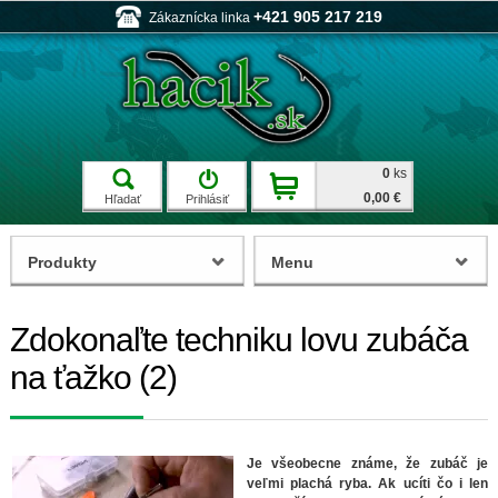
+421 905 217 219
Zákaznícka linka
0
ks
0,00 €
Hľadať
Prihlásiť
Produkty
Menu
Zdokonaľte techniku lovu zubáča
na ťažko (2)
Je všeobecne známe, že zubáč je
veľmi plachá ryba. Ak ucíti čo i len