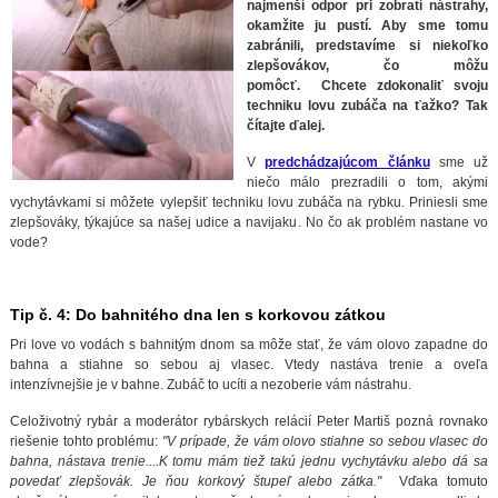
najmenší odpor pri zobratí nástrahy,
okamžite ju pustí. Aby sme tomu
zabránili, predstavíme si niekoľko
zlepšovákov, čo môžu
pomôcť. Chcete zdokonaliť svoju
techniku lovu zubáča na ťažko? Tak
čítajte ďalej.
V
predchádzajúcom článku
sme už
niečo málo prezradili o tom, akými
vychytávkami si môžete vylepšiť techniku lovu zubáča na rybku. Priniesli sme
zlepšováky, týkajúce sa našej udice a navijaku. No čo ak problém nastane vo
vode?
Tip č. 4: Do bahnitého dna len s korkovou zátkou
Pri love vo vodách s bahnitým dnom sa môže stať, že vám olovo zapadne do
bahna a stiahne so sebou aj vlasec. Vtedy nastáva trenie a oveľa
intenzívnejšie je v bahne. Zubáč to ucíti a nezoberie vám nástrahu.
Celoživotný rybár a moderátor rybárskych relácií Peter Martiš pozná rovnako
riešenie tohto problému:
"V prípade, že vám olovo stiahne so sebou vlasec do
bahna, nástava trenie....K tomu mám tiež takú jednu vychytávku alebo dá sa
povedať zlepšovák. Je ňou korkový štupeľ alebo zátka."
Vďaka tomuto