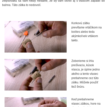
zlepšováku sa vám nikdy nestane, že by vám olovo aj s vlascom zapadli do
bahna. Táto zátka to nedovolí.
Korkovú zátku
prevŕtame vrtáčikom na
boilies alebo teda
akýmkoľvek vrtákom
takto.
Zoberieme si ihlu
prešívaciu, kúsok
vlasca, je úplne jedno
akého a tento vlasec
pretiahneme cez túto
zátku. Môžete použiť
tiež šnúru.
Keď pretiahneme
vlasec zátkou, hore na