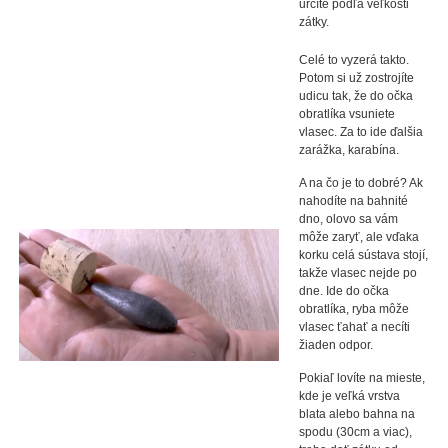
určíte podľa veľkosti
zátky.
Celé to vyzerá takto.
Potom si už zostrojíte
udicu tak, že do očka
obratlíka vsuniete
vlasec. Za to ide ďalšia
zarážka, karabína.
A na čo je to dobré? Ak
nahodíte na bahnité
dno, olovo sa vám
môže zaryť, ale vďaka
korku celá sústava stojí,
takže vlasec nejde po
dne. Ide do očka
obratlíka, ryba môže
vlasec ťahať a necíti
žiaden odpor.
Pokiaľ lovíte na mieste,
kde je veľká vrstva
blata alebo bahna na
spodu (30cm a viac),