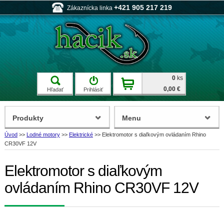
+421 905 217 219
Zákaznícka linka
0
ks
0,00 €
Hľadať
Prihlásiť
Produkty
Menu
Úvod
>>
Lodné motory
>>
Elektrické
>>
Elektromotor s diaľkovým ovládaním Rhino
CR30VF 12V
Elektromotor s diaľkovým
ovládaním Rhino CR30VF 12V