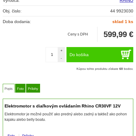
Výrobca:
RHINO
Obj. čislo:
44 9923030
Doba dodania:
sklad 1 ks
599,99
€
Ceny s DPH
+
Do košíka
-
Kúpou tohto produktu získate
60
bodov.
Popis
Foto
Prílohy
Elektromotor s diaľkovým ovládaním Rhino CR30VF 12V
Elektromotor je možné použiť ako predný alebo zadný a taktiež ako pohon
kajaku alebo belly boatu.