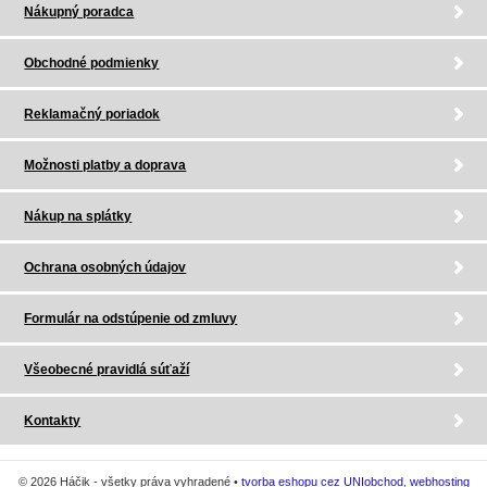
Nákupný poradca
Obchodné podmienky
Reklamačný poriadok
Možnosti platby a doprava
Nákup na splátky
Ochrana osobných údajov
Formulár na odstúpenie od zmluvy
Všeobecné pravidlá súťaží
Kontakty
© 2026 Háčik - všetky práva vyhradené •
tvorba eshopu cez UNIobchod
,
webhosting