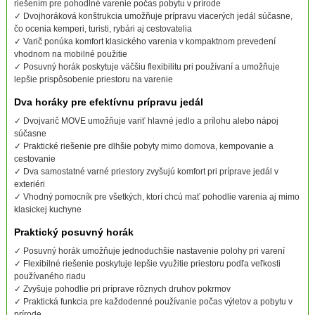
riešením pre pohodlné varenie počas pobytu v prírode
✓ Dvojhoráková konštrukcia umožňuje prípravu viacerých jedál súčasne,
čo ocenia kemperi, turisti, rybári aj cestovatelia
✓ Varič ponúka komfort klasického varenia v kompaktnom prevedení
vhodnom na mobilné použitie
✓ Posuvný horák poskytuje väčšiu flexibilitu pri používaní a umožňuje
lepšie prispôsobenie priestoru na varenie
Dva horáky pre efektívnu prípravu jedál
✓ Dvojvarič MOVE umožňuje variť hlavné jedlo a prílohu alebo nápoj
súčasne
✓ Praktické riešenie pre dlhšie pobyty mimo domova, kempovanie a
cestovanie
✓ Dva samostatné varné priestory zvyšujú komfort pri príprave jedál v
exteriéri
✓ Vhodný pomocník pre všetkých, ktorí chcú mať pohodlie varenia aj mimo
klasickej kuchyne
Praktický posuvný horák
✓ Posuvný horák umožňuje jednoduchšie nastavenie polohy pri varení
✓ Flexibilné riešenie poskytuje lepšie využitie priestoru podľa veľkosti
používaného riadu
✓ Zvyšuje pohodlie pri príprave rôznych druhov pokrmov
✓ Praktická funkcia pre každodenné používanie počas výletov a pobytu v
prírode