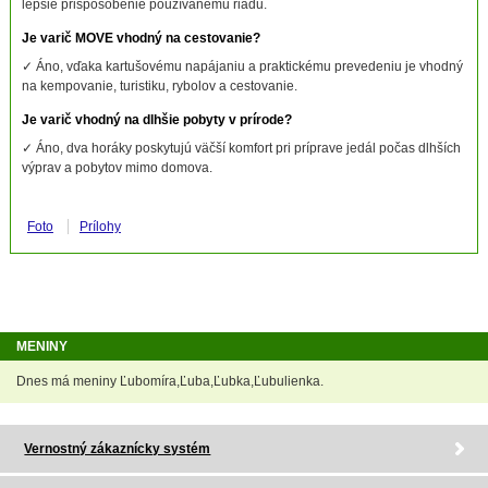
lepšie prispôsobenie používanému riadu.
Je varič MOVE vhodný na cestovanie?
✓ Áno, vďaka kartušovému napájaniu a praktickému prevedeniu je vhodný
na kempovanie, turistiku, rybolov a cestovanie.
Je varič vhodný na dlhšie pobyty v prírode?
✓ Áno, dva horáky poskytujú väčší komfort pri príprave jedál počas dlhších
výprav a pobytov mimo domova.
Foto
Prílohy
MENINY
Dnes má meniny Ľubomíra,Ľuba,Ľubka,Ľubulienka.
Vernostný zákaznícky systém