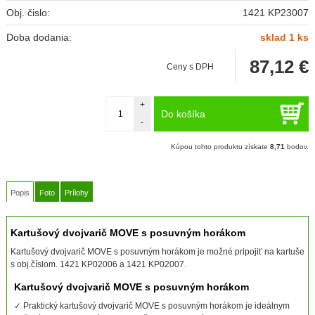
Obj. čislo:
1421 KP23007
Doba dodania:
sklad 1 ks
87,12
€
Ceny s DPH
+
Do košíka
-
Kúpou tohto produktu získate
8,71
bodov.
Popis
Foto
Prílohy
Kartušový dvojvarič MOVE s posuvným horákom
Kartušový dvojvarič MOVE s posuvným horákom je možné pripojiť na kartuše
s obj.číslom. 1421 KP02006 a 1421 KP02007.
Kartušový dvojvarič MOVE s posuvným horákom
✓ Praktický kartušový dvojvarič MOVE s posuvným horákom je ideálnym