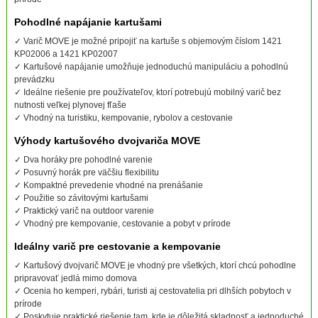
Pohodlné napájanie kartušami
✓ Varič MOVE je možné pripojiť na kartuše s objemovým číslom 1421
KP02006 a 1421 KP02007
✓ Kartušové napájanie umožňuje jednoduchú manipuláciu a pohodlnú
prevádzku
✓ Ideálne riešenie pre používateľov, ktorí potrebujú mobilný varič bez
nutnosti veľkej plynovej fľaše
✓ Vhodný na turistiku, kempovanie, rybolov a cestovanie
Výhody kartušového dvojvariča MOVE
✓ Dva horáky pre pohodlné varenie
✓ Posuvný horák pre väčšiu flexibilitu
✓ Kompaktné prevedenie vhodné na prenášanie
✓ Použitie so závitovými kartušami
✓ Praktický varič na outdoor varenie
✓ Vhodný pre kempovanie, cestovanie a pobyt v prírode
Ideálny varič pre cestovanie a kempovanie
✓ Kartušový dvojvarič MOVE je vhodný pre všetkých, ktorí chcú pohodlne
pripravovať jedlá mimo domova
✓ Ocenia ho kemperi, rybári, turisti aj cestovatelia pri dlhších pobytoch v
prírode
✓ Poskytuje praktické riešenie tam, kde je dôležitá skladnosť a jednoduché