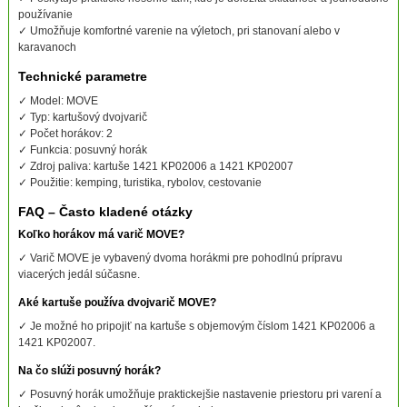
používanie
✓ Umožňuje komfortné varenie na výletoch, pri stanovaní alebo v
karavanoch
Technické parametre
✓ Model: MOVE
✓ Typ: kartušový dvojvarič
✓ Počet horákov: 2
✓ Funkcia: posuvný horák
✓ Zdroj paliva: kartuše 1421 KP02006 a 1421 KP02007
✓ Použitie: kemping, turistika, rybolov, cestovanie
FAQ – Často kladené otázky
Koľko horákov má varič MOVE?
✓ Varič MOVE je vybavený dvoma horákmi pre pohodlnú prípravu
viacerých jedál súčasne.
Aké kartuše používa dvojvarič MOVE?
✓ Je možné ho pripojiť na kartuše s objemovým číslom 1421 KP02006 a
1421 KP02007.
Na čo slúži posuvný horák?
✓ Posuvný horák umožňuje praktickejšie nastavenie priestoru pri varení a