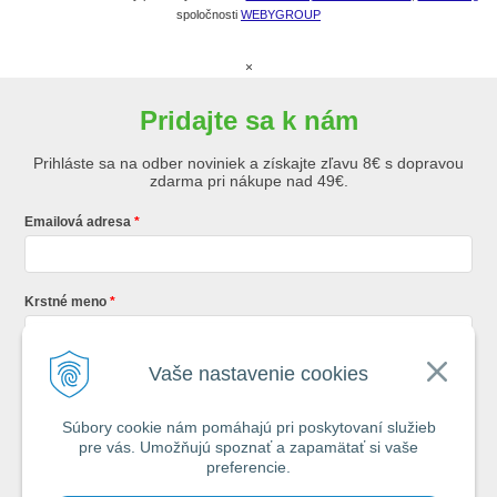
spoločnosti
WEBYGROUP
×
Pridajte sa k nám
Prihláste sa na odber noviniek a získajte zľavu 8€ s dopravou
zdarma pri nákupe nad 49€.
Emailová adresa
Krstné meno
Vaše nastavenie cookies
Registráciou súhlasíte so
všeobecnými obchodnými podmienkami AZ
Rybár
s.r.o.
Súbory cookie nám pomáhajú pri poskytovaní služieb
pre vás. Umožňujú spoznať a zapamätať si vaše
*
preferencie.
Každý týždeň si od nás nájdete v schránke : 1x Rybársky Poradca a 1x