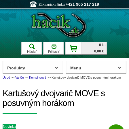
+421 905 217 219
Zákaznícka linka
0
ks
0,00 €
Hľadať
Prihlásiť
Produkty
Menu
Úvod
>>
Variče
>>
Kempingové
>>
Kartušový dvojvarič MOVE s posuvným horákom
Kartušový dvojvarič MOVE s
posuvným horákom
Novinka