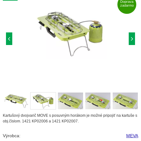
Doprava
zadarmo
Kartušový dvojvarič MOVE s posuvným horákom je možné pripojiť na kartuše s
obj.číslom. 1421 KP02006 a 1421 KP02007.
Výrobca:
MEVA