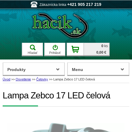
+421 905 217 219
Zákaznícka linka
0
ks
0,00 €
Hľadať
Prihlásiť
Produkty
Menu
Úvod
>>
Osvetlenie
>>
Čelovky
>>
Lampa Zebco 17 LED čelová
Lampa Zebco 17 LED čelová