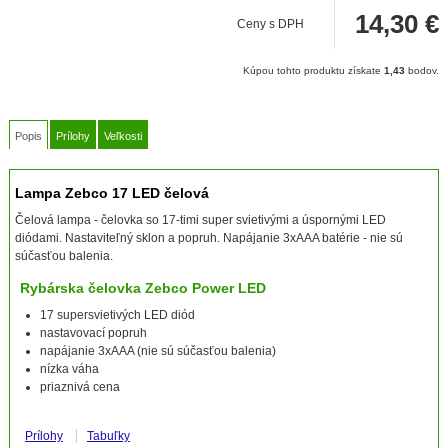
14,30
€
Ceny s DPH
Kúpou tohto produktu získate
1,43
bodov.
Popis
Prílohy
Veľkosti
Lampa Zebco 17 LED čelová
Čelová lampa - čelovka so 17-timi super svietivými a úspornými LED
diódami. Nastaviteľný sklon a popruh. Napájanie 3xAAA batérie - nie sú
súčasťou balenia.
Rybárska čelovka Zebco Power LED
17 supersvietivých LED diód
nastavovací popruh
napájanie 3xAAA (nie sú súčasťou balenia)
nízka váha
priaznivá cena
Prílohy
Tabuľky