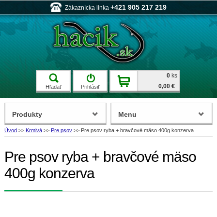
+421 905 217 219
Zákaznícka linka
0
ks
0,00 €
Hľadať
Prihlásiť
Produkty
Menu
Úvod
>>
Krmivá
>>
Pre psov
>>
Pre psov ryba + bravčové mäso 400g konzerva
Pre psov ryba + bravčové mäso
400g konzerva