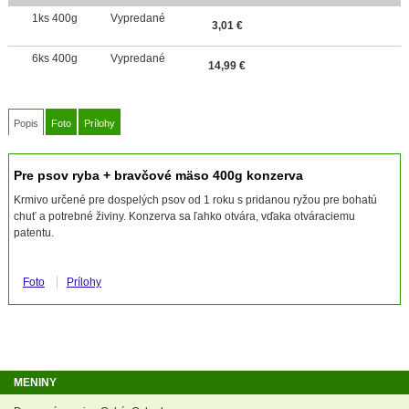
1ks 400g
Vypredané
3,01
€
6ks 400g
Vypredané
14,99
€
Popis
Foto
Prílohy
Pre psov ryba + bravčové mäso 400g konzerva
Krmivo určené pre dospelých psov od 1 roku s pridanou ryžou pre bohatú
chuť a potrebné živiny. Konzerva sa ľahko otvára, vďaka otváraciemu
patentu.
Foto
Prílohy
MENINY