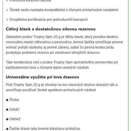
✓ Pohodlná korková rukoväť
✓ Široké sedlo navijaka kompatibilné s rôznymi prívlačovými navijakmi
✓ Dvojdielna konštrukcia pre jednoduchší transport
Citlivý blank s dostatočnou silovou rezervou
Základom prútov Trophy Spin 20 g je štíhly blank, ktorý ponúka ideálnu
rovnováhu medzi citlivosťou a pevnosťou Jemná špička umožňuje presne
vnímať pohyb nástrahy aj jemné zábery, zatiaľ čo pevná kostra prútu
poskytuje potrebnú rezervu pri zdolávaní silnejších dravcov
Táto kombinácia robí z prútov Trophy Spin spoľahlivého pomocníka pri
každodennom love s rôznymi typmi umelých nástrah
Univerzálne využitie pri love dravcov
Prút Trophy Spin 20 g je vhodný na lov viacerých druhov dravých rýb a
umožňuje používať široké spektrum prívlačových nástrah
◆ Šťuka
◆ Zubáč
◆ Ostriež
◆ Ďalšie dravé ryby lovené klasickou prívlačou