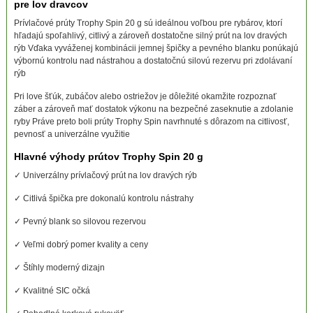
pre lov dravcov
Prívlačové prúty Trophy Spin 20 g sú ideálnou voľbou pre rybárov, ktorí
hľadajú spoľahlivý, citlivý a zároveň dostatočne silný prút na lov dravých
rýb Vďaka vyváženej kombinácii jemnej špičky a pevného blanku ponúkajú
výbornú kontrolu nad nástrahou a dostatočnú silovú rezervu pri zdolávaní
rýb
Pri love šťúk, zubáčov alebo ostriežov je dôležité okamžite rozpoznať
záber a zároveň mať dostatok výkonu na bezpečné zaseknutie a zdolanie
ryby Práve preto boli prúty Trophy Spin navrhnuté s dôrazom na citlivosť,
pevnosť a univerzálne využitie
Hlavné výhody prútov Trophy Spin 20 g
✓ Univerzálny prívlačový prút na lov dravých rýb
✓ Citlivá špička pre dokonalú kontrolu nástrahy
✓ Pevný blank so silovou rezervou
✓ Veľmi dobrý pomer kvality a ceny
✓ Štíhly moderný dizajn
✓ Kvalitné SIC očká