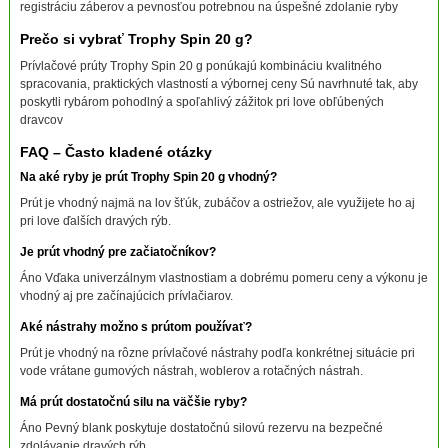
registráciu záberov a pevnosťou potrebnou na úspešné zdolanie ryby
Prečo si vybrať Trophy Spin 20 g?
Prívlačové prúty Trophy Spin 20 g ponúkajú kombináciu kvalitného
spracovania, praktických vlastností a výbornej ceny Sú navrhnuté tak, aby
poskytli rybárom pohodlný a spoľahlivý zážitok pri love obľúbených
dravcov
FAQ – Často kladené otázky
Na aké ryby je prút Trophy Spin 20 g vhodný?
Prút je vhodný najmä na lov šťúk, zubáčov a ostriežov, ale využijete ho aj
pri love ďalších dravých rýb.
Je prút vhodný pre začiatočníkov?
Áno Vďaka univerzálnym vlastnostiam a dobrému pomeru ceny a výkonu je
vhodný aj pre začínajúcich prívlačiarov.
Aké nástrahy možno s prútom používať?
Prút je vhodný na rôzne prívlačové nástrahy podľa konkrétnej situácie pri
vode vrátane gumových nástrah, woblerov a rotačných nástrah.
Má prút dostatočnú silu na väčšie ryby?
Áno Pevný blank poskytuje dostatočnú silovú rezervu na bezpečné
zdolávanie dravých rýb.