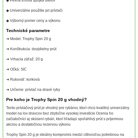
◆ Pevná tŕňová spojka dielov
◆ Univerzálne použitie pri prívlači
◆ Výborný pomer ceny a výkonu
Technické parametre
➜ Model: Trophy Spin 20 g
➜ Konštrukcia: dvojdielny prút
➜ Vrhacia záťaž: 20 g
➜ Očká: SIC
➜ Rukoväť: korková
➜ Určenie: prívlač na dravé ryby
Pre koho je Trophy Spin 20 g vhodný?
Tento prívlačový prút je vhodný pre rybárov, ktorí chcú kvalitný univerzálny
model na lov dravcov bez zbytočne vysokej investície Ocenia ho
začiatočníci aj skúsení rybári, ktorí hľadajú spoľahlivý prút s príjemnou
akciou a dostatočnou rezervou výkonu
Trophy Spin 20 g je ideálny kompromis medzi citlivosťou potrebnou na