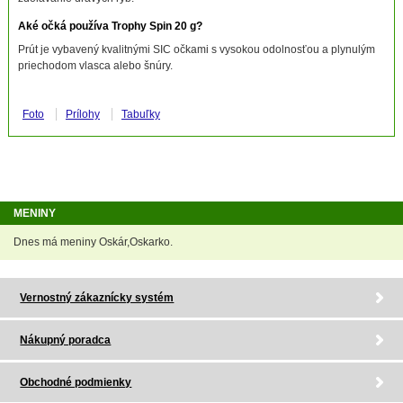
Aké očká používa Trophy Spin 20 g?
Prút je vybavený kvalitnými SIC očkami s vysokou odolnosťou a plynulým
priechodom vlasca alebo šnúry.
Foto
Prílohy
Tabuľky
MENINY
Dnes má meniny Oskár,Oskarko.
Vernostný zákaznícky systém
Nákupný poradca
Obchodné podmienky