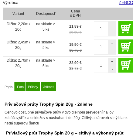
Výrobca:
ZEBCO
Cena
Variant
Dostupnosť
s DPH
Dĺžka: 2,20m /
na sklade >
+
21,89
€
20g
5 ks
26,60 €
-
Dĺžka: 2,45m /
na sklade >
+
19,90
€
20g
5 ks
30,70 €
-
Dĺžka: 2,70m /
na sklade >
+
22,90
€
20g
5 ks
33,78 €
-
Popis
Foto
Prílohy
Veľkosti
Prívlačové prúty Trophy Spin 20g - 2dielne
Cenovo dostupné prívlačové prúty v dvojdielnom prevedení na lov
zubáčov,šťúk a ostriežov s nástrahami do 20g. Citlivý a zároveň silný blank
nedá súperovi šancu
Prívlačový prút Trophy Spin 20 g – citlivý a výkonný prút