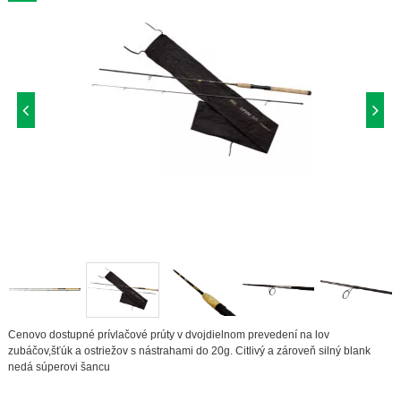
Cenovo dostupné prívlačové prúty v dvojdielnom prevedení na lov
zubáčov,šťúk a ostriežov s nástrahami do 20g. Citlivý a zároveň silný blank
nedá súperovi šancu