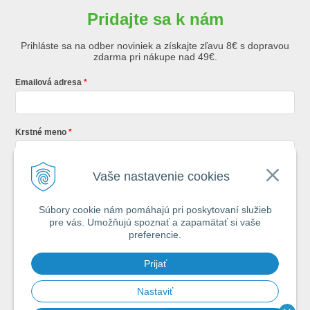
Pridajte sa k nám
Prihláste sa na odber noviniek a získajte zľavu 8€ s dopravou
zdarma pri nákupe nad 49€.
Emailová adresa
Krstné meno
Vaše nastavenie cookies
Registráciou súhlasíte so
všeobecnými obchodnými podmienkami AZ
Rybár
s.r.o.
Súbory cookie nám pomáhajú pri poskytovaní služieb
pre vás. Umožňujú spoznať a zapamätať si vaše
*
preferencie.
Každý týždeň si od nás nájdete v schránke : 1x Rybársky Poradca a 1x
Prijať
akčná ponuka. 1x mesačne prehľad nových článkov z nášho blogu.
Ochrana vašich osobných údajov je pre nás na 1. mieste.
Zoznámte sa s
našimi zásadami spracovania osobných údajov
Nastaviť