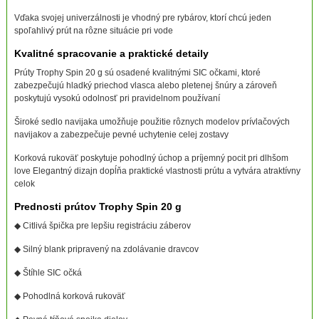
Vďaka svojej univerzálnosti je vhodný pre rybárov, ktorí chcú jeden
spoľahlivý prút na rôzne situácie pri vode
Kvalitné spracovanie a praktické detaily
Prúty Trophy Spin 20 g sú osadené kvalitnými SIC očkami, ktoré
zabezpečujú hladký priechod vlasca alebo pletenej šnúry a zároveň
poskytujú vysokú odolnosť pri pravidelnom používaní
Široké sedlo navijaka umožňuje použitie rôznych modelov prívlačových
navijakov a zabezpečuje pevné uchytenie celej zostavy
Korková rukoväť poskytuje pohodlný úchop a príjemný pocit pri dlhšom
love Elegantný dizajn dopĺňa praktické vlastnosti prútu a vytvára atraktívny
celok
Prednosti prútov Trophy Spin 20 g
◆ Citlivá špička pre lepšiu registráciu záberov
◆ Silný blank pripravený na zdolávanie dravcov
◆ Štíhle SIC očká
◆ Pohodlná korková rukoväť