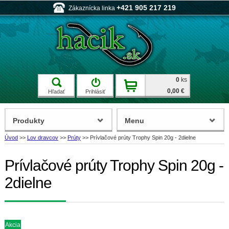
+421 905 217 219
Zákaznícka linka
0
ks
0,00 €
Hľadať
Prihlásiť
Produkty
Menu
Úvod
>>
Lov dravcov
>>
Prúty
>>
Prívlačové prúty Trophy Spin 20g - 2dielne
Prívlačové prúty Trophy Spin 20g -
2dielne
Akcia