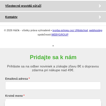
Všeobecné pravidlá súťaží
Kontakty
© 2026 Háčik - všetky práva vyhradené •
tvorba eshopu cez UNIobchod
,
webhosting
spoločnosti
WEBYGROUP
×
Pridajte sa k nám
Prihláste sa na odber noviniek a získajte zľavu 8€ s dopravou
zdarma pri nákupe nad 49€.
Emailová adresa
Krstné meno