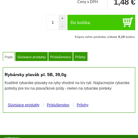
1,48
€
Ceny s DPH
+
Do košíka
-
Kúpou tohto produktu získate
0,15
bodov.
Popis
Súvisiace produkty
Príslušenstvo
Prílohy
Rybársky plavák pl. 5B, 39,0g
Kvalitné rybarske plavaky na ryby vhodné na lov ryb. Najlacnejsie rybarske
potreby pre lov na plavačkové prúty - nielen na rybarske preteky
Súvisiace produkty
Príslušenstvo
Prílohy