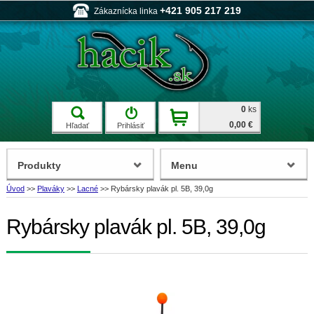
+421 905 217 219
Zákaznícka linka
0
ks
0,00 €
Hľadať
Prihlásiť
Produkty
Menu
Úvod
>>
Plaváky
>>
Lacné
>>
Rybársky plavák pl. 5B, 39,0g
Rybársky plavák pl. 5B, 39,0g