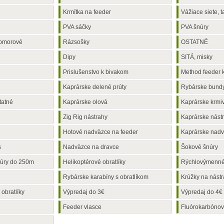
Krmítka na feeder
Vážiace siete, t
PVA sáčky
PVA šnúry
komorové
Rázsošky
OSTATNÉ
Dipy
SITÁ, misky
Prislušenstvo k bivakom
Method feeder 
Kaprárske delené prúty
Rybárske bund
tatné
Kaprárske olová
Kaprárske krmi
Zig Rig nástrahy
Kaprárske nást
Hotové nadväzce na feeder
Kaprárske nad
s
Nadväzce na dravce
Šokové šnúry
úry do 250m
Helikoptérové obratlíky
Rýchlovýmenné 
Rybárske karabíny s obratlíkom
Krúžky na nást
obratlíky
Výpredaj do 3€
Výpredaj do 4€
Feeder vlasce
Fluórokarbónov