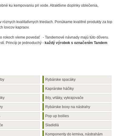
rebné ku kempovaniu pri vode. Atraktívne doplnky oblečenia,
 v róznych kvalitatívnych triedach. Ponúkame kvalitné produkty za top
ch lovcov kapraov.
e po rokoch vieme povedať - Tandemové návnady majú túto dôveru.
stí. Princíp je jednoduchý -
každý výrobok s označením Tandem
yby
Rybárske spacáky
Kaprárske háčiky
iky
Ihly, vrtáky, vykrajovače
ry
Rybárske boxy na nástrahy
s
Pop up boilies
če
Sladidlá
Komponenty do krmiva, nástrahám