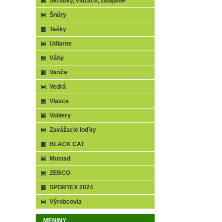
Škrabky, viazače, zabíjanie
Šnúry
Tašky
Udiarne
Váhy
Variče
Vedrá
Vlasce
Voblery
Zavážacie loďky
BLACK CAT
Mustad
ZEBCO
SPORTEX 2024
Výrobcovia
MENINY