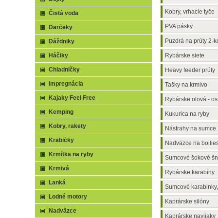
Kobry, vrhacie tyče
Čistá voda
PVA pásky
Darčeky
Puzdrá na prúty 2-
Dáždniky
Háčiky
Rybárske siete
Chladničky
Heavy feeder prúty
Impregnácia
Tašky na krmivo
Kajaky Feel Free
Rybárske olová - os
Kemping
Kukurica na ryby
Kobry, rakety
Nástrahy na sumce
Krabičky
Nadväzce na boilie
Krmítka na ryby
Sumcové šokové šn
Krmivá
Rybárske karabíny
Lanká
Sumcové karabinky, 
Lodné motory
Kaprárske silóny
Nadväzce
Kaprárske navijaky