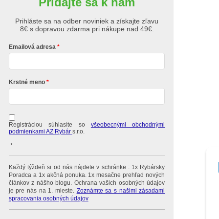
Pridajte sa k nám
Prihláste sa na odber noviniek a získajte zľavu
8€ s dopravou zdarma pri nákupe nad 49€.
Emailová adresa
Krstné meno
Registráciou súhlasíte so
všeobecnými obchodnými
podmienkami AZ Rybár
s.r.o.
*
Každý týždeň si od nás nájdete v schránke : 1x Rybársky
Poradca a 1x akčná ponuka. 1x mesačne prehľad nových
článkov z nášho blogu. Ochrana vašich osobných údajov
je pre nás na 1. mieste.
Zoznámte sa s našimi zásadami
spracovania osobných údajov