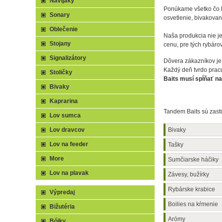
Navijaky
Ponúkame všetko čo ka
Sonary
osvetlenie, bivakovan
Oblečenie
Naša produkcia nie je
Stojany
cenu, pre tých rybáro
Signalizátory
Dôvera zákazníkov je
Každý deň tvrdo pracu
Stoličky
Baits musí spĺňať na
Bivaky
Kaprarina
Tandem Baits sú zast
Lov sumca
Lov dravcov
Bivaky
Lov na feeder
Tašky
More
Sumčiarske háčiky
Lov na plavak
Závesy, bužírky
Rybárske krabice
Výpredaj
Boilies na kŕmenie
Bižutéria
Arómy
Bójky