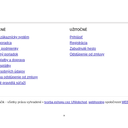
CNÉ
UŽITOČNÉ
 zákaznícky systém
Prihlásiť
poradca
Registrácia
 podmienky
Zabudnuté heslo
ný poriadok
Odstúpenie od zmluvy
platby a doprava
splátky
sobných údajov
na odstúpenie od zmluvy
 pravidlá súťaží
čik - všetky práva vyhradené •
tvorba eshopu cez UNIobchod
,
webhosting
spoločnosti
WE
×