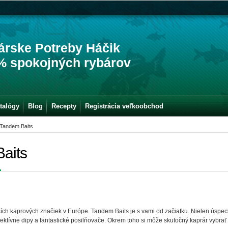
árske Potreby Háčik
% spokojných rybárov
talógy
Blog
Recepty
Registrácia veľkoobchod
Tandem Baits
aits
ch kaprových značiek v Európe. Tandem Baits je s vami od začiatku. Nielen úspechy 
fektívne dipy a fantastické posilňovače. Okrem toho si môže skutočný kaprár vybrať k