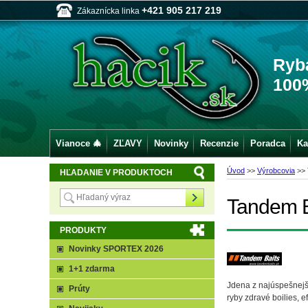
+421 905 217 219
Zákaznícka linka
Ryb
100
Vianoce 🎄
ZĽAVY
Novinky
Recenzie
Poradca
Ka
Úvod
>>
Výrobcovia
>>
HĽADANIE V PRODUKTOCH
Tandem B
PRODUKTY
Novinky SPORTEX 2026
1+1 zdarma
Jdena z najúspešnejší
Prúty
ryby zdravé boilies, e