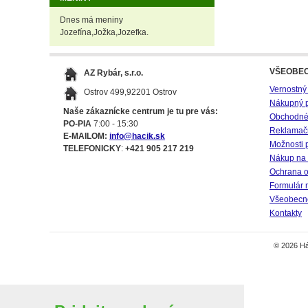
Dnes má meniny
Jozefína,Jožka,Jozefka.
VŠEOBE
AZ Rybár, s.r.o.
Vernostný
Ostrov 499,92201 Ostrov
Nákupný 
Naše zákaznícke centrum je tu pre vás:
Obchodné
PO-PIA
7:00 - 15:30
Reklamač
E-MAILOM:
info@hacik.sk
Možnosti 
TELEFONICKY
:
+421 905 217 219
Nákup na 
Ochrana o
Formulár 
Všeobecné
Kontakty
© 2026 Há