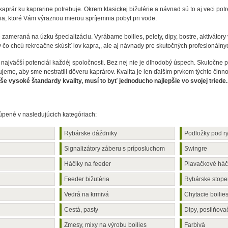
prár ku kaprarine potrebuje. Okrem klasickej bižutérie a návnad sú to aj veci pot
ia, ktoré Vám výraznou mierou spríjemnia pobyt pri vode.
 zameraná na úzku špecializáciu. Vyrábame boilies, pelety, dipy, bostre, aktivátory
v čo chcú rekreačne skúsiť lov kapra,, ale aj návnady pre skutočných profesionálny
 najväčší potenciál každéj spoločnosti. Bez nej nie je dlhodobý úspech. Skutočn
jeme, aby sme nestratili dôveru kaprárov. Kvalita je len ďalším prvkom týchto činno
še vysoké štandardy kvality, musí to byť jednoducho najlepšie vo svojej triede.
úpené v nasledujúcich kategóriach:
Rybárske dáždniky
Podložky pod r
Signalizátory záberu s príposluchom
Swingre
Háčiky na feeder
Plavačkové háč
Feeder bižutéria
Rybárske stope
Vedrá na krmivá
Chytacie boilie
Cestá, pasty
Dipy, posilňova
Zmesy, mixy na výrobu boilies
Farbivá