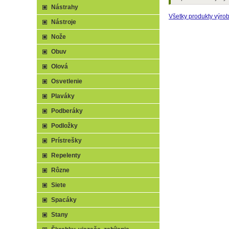
Nástrahy
Všetky produkty výro
Nástroje
Nože
Obuv
Olová
Osvetlenie
Plaváky
Podberáky
Podložky
Prístrešky
Repelenty
Rôzne
Siete
Spacáky
Stany