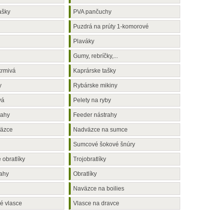
ašky
PVA pančuchy
Puzdrá na prúty 1-komorové
Plaváky
Gumy, rebríčky,...
krmivá
Kaprárske tašky
y
Rybárske mikiny
vá
Pelety na ryby
rahy
Feeder nástrahy
väzce
Nadväzce na sumce
Sumcové šokové šnúry
obratlíky
Trojobratlíky
rahy
Obratlíky
Naväzce na boilies
é vlasce
Vlasce na dravce