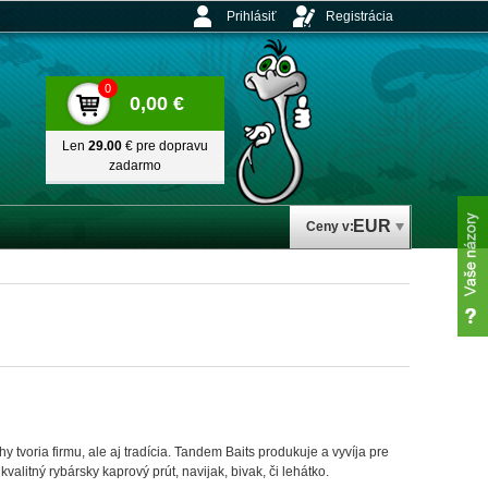
Prihlásiť
Registrácia
0
0,00 €
Len
29.00
€ pre dopravu
zadarmo
EUR
Ceny v:
tvoria firmu, ale aj tradícia. Tandem Baits produkuje a vyvíja pre
valitný rybársky kaprový prút, navijak, bivak, či lehátko.