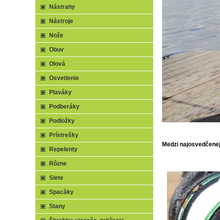
Nástrahy
Nástroje
Nože
Obuv
Olová
Osvetlenie
Plaváky
Podberáky
Podložky
Prístrešky
Medzi najosvedčenej
Repelenty
Rôzne
Siete
Spacáky
Stany