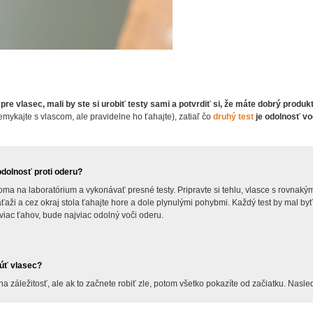
re vlasec, mali by ste si urobiť testy sami a potvrdiť si, že máte dobrý produk
emykajte s vlascom, ale pravidelne ho ťahajte), zatiaľ čo
druhý test
je odolnosť vo
dolnosť proti oderu?
ma na laboratórium a vykonávať presné testy. Pripravte si tehlu, vlasce s rovnakým
áťaži a cez okraj stola ťahajte hore a dole plynulými pohybmi. Každý test by mal by
jviac ťahov, bude najviac odolný voči oderu.
úť vlasec?
lna záležitosť, ale ak to začnete robiť zle, potom všetko pokazíte od začiatku. Nasl