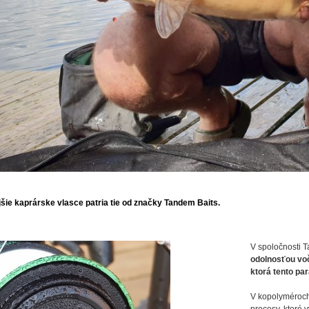
šie kaprárske vlasce patria tie od značky Tandem Baits.
V spoločnosti T
odolnosťou voč
ktorá tento pa
V kopolyméroch,