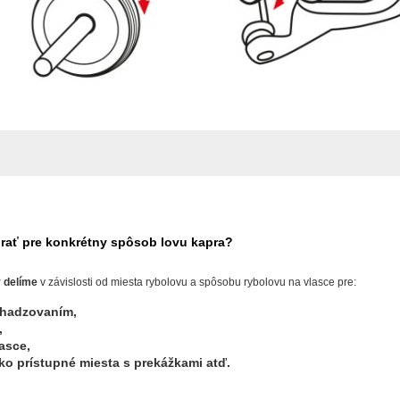
brať pre konkrétny spôsob lovu kapra?
v delíme
v závislosti od miesta rybolovu a spôsobu rybolovu na vlasce pre:
ahadzovaním,
,
asce,
ko prístupné miesta s prekážkami atď.