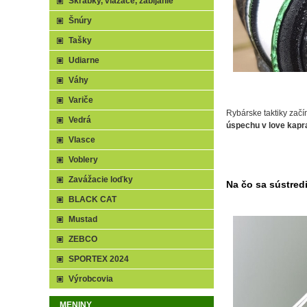
Škrabky, viazače, zabíjanie
Šnúry
Tašky
Udiarne
Váhy
Variče
Rybárske taktiky zač
Vedrá
úspechu v love kapr
Vlasce
Voblery
Zavážacie loďky
Na čo sa sústred
BLACK CAT
Mustad
ZEBCO
SPORTEX 2024
Výrobcovia
MENINY