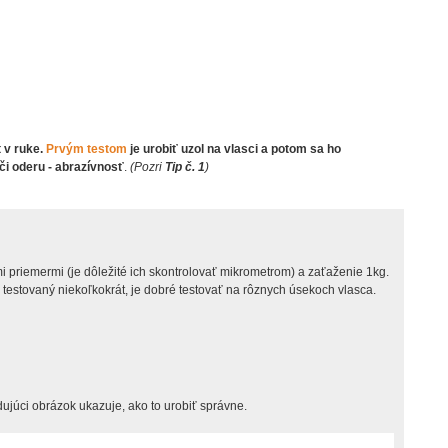
t v ruke.
Prvým testom
je urobiť uzol na vlasci a potom sa ho
či oderu - abrazívnosť
.
(Pozri
Tip č. 1
)
i priemermi (je dôležité ich skontrolovať mikrometrom) a zaťaženie 1kg.
ť testovaný niekoľkokrát, je dobré testovať na rôznych úsekoch vlasca.
edujúci obrázok ukazuje, ako to urobiť správne.