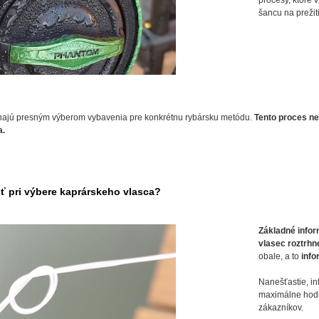
procesy, ktoré 
šancu na prežit
ínajú presným výberom vybavenia pre konkrétnu rybársku metódu.
Tento proces ne
a.
iť pri výbere kaprárskeho vlasca?
Základné infor
vlasec roztrhn
obale, a to
info
Nanešťastie, in
maximálne hodno
zákazníkov.