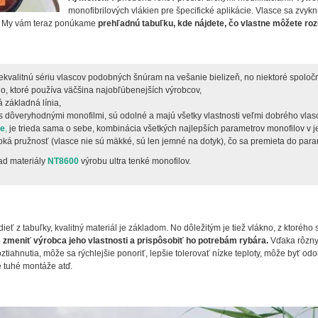
monofibrilových vlákien pre špecifické aplikácie. Vlasce sa zvy
. My vám teraz ponúkame
prehľadnú tabuľku, kde nájdete, čo vlastne môžete ro
ekvalitnú sériu vlascov podobných šnúram na vešanie bielizeň, no niektoré spoloč
no, ktoré používa väčšina najobľúbenejších výrobcov,
 základná línia,
s dôveryhodnými monofilmi, sú odolné a majú všetky vlastnosti veľmi dobrého vlas
ie
,
je trieda sama o sebe, kombinácia všetkých najlepších parametrov monofilov v j
soká pružnosť (vlasce nie sú mäkké, sú len jemné na dotyk), čo sa premieta do para
lad materiály
NT8600
výrobu ultra tenké monofilov.
eť z tabuľky, kvalitný materiál je základom. No dôležitým je tiež vlákno, z ktorého 
zmeniť výrobca jeho vlastnosti a prispôsobiť ho potrebám rybára.
Vďaka rôzny
iahnutia, môže sa rýchlejšie ponoriť, lepšie tolerovať nízke teploty, môže byť odol
e tuhé montáže atď.