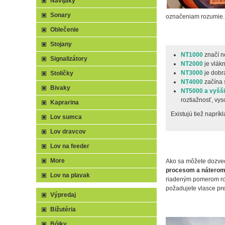
Navijaky
Sonary
označeniam rozumie
Oblečenie
Stojany
NT1000
značí n
Signalizátory
NT2000
je vlák
NT3000
je dobrá
Stoličky
NT4000
začína 
Bivaky
NT5000 a vyšš
roztiažnosť, vy
Kaprarina
Existujú tiež naprík
Lov sumca
Lov dravcov
Lov na feeder
More
Ako sa môžete dozvedi
procesom a náterom 
Lov na plavak
riadeným pomerom rozt
požadujete vlasce pr
Výpredaj
Bižutéria
Bójky