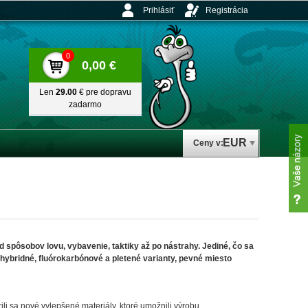
Prihlásiť
Registrácia
0
0,00 €
Len
29.00
€ pre dopravu
zadarmo
EUR
Ceny v:
 spôsobov lovu, vybavenie, taktiky až po nástrahy. Jediné, čo sa
 hybridné, fluórokarbónové a pletené varianty, pevné miesto
rili sa nové vylepšené materiály, ktoré umožnili výrobu