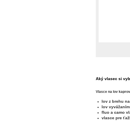
Aký vlasec si vy
Vlasce na lov kapro
lov z brehu n
lov vyvážaním
fluo a camo vl
vlasce pre ťaž