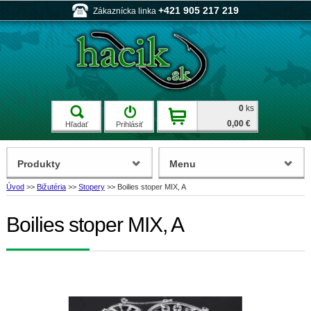
+421 905 217 219
Zákaznícka linka
0
ks
0,00 €
Hľadať
Prihlásiť
Produkty
Menu
Úvod
>>
Bižutéria
>>
Stopery
>>
Boilies stoper MIX, A
Boilies stoper MIX, A