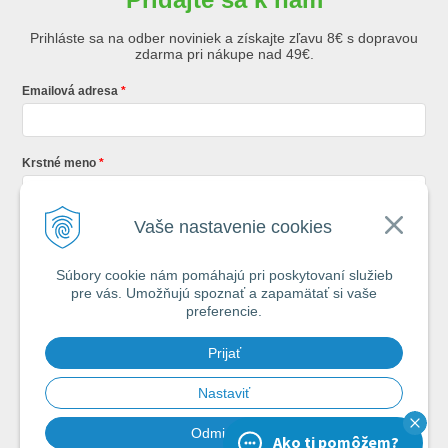
Prihláste sa na odber noviniek a získajte zľavu 8€ s dopravou
zdarma pri nákupe nad 49€.
Emailová adresa
Krstné meno
Vaše nastavenie cookies
Registráciou súhlasíte so
všeobecnými obchodnými podmienkami AZ
Rybár
s.r.o.
Súbory cookie nám pomáhajú pri poskytovaní služieb
pre vás. Umožňujú spoznať a zapamätať si vaše
*
preferencie.
Každý týždeň si od nás nájdete v schránke : 1x Rybársky Poradca a 1x
Prijať
akčná ponuka. 1x mesačne prehľad nových článkov z nášho blogu.
Ochrana vašich osobných údajov je pre nás na 1. mieste.
Zoznámte sa s
našimi zásadami spracovania osobných údajov
Nastaviť
Odmietnuť
Ako ti pomôžem?