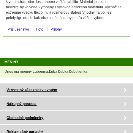
štyroch strán, čím dosiahneme veľkú stabilitu. Materiál je takmer
neviditeľný vo vode.Vyrobený z vysokoelastického materiálu. Vyznačuje
extrémne vysokú flexibilitu a rozmerovú stálosť.Vhodný na boilies,
pelety,tigrí orech, kukurice a iné nástrahy podľa vášho výberu
Príslušenstvo
Foto
Prílohy
MENINY
Dnes má meniny Ľubomíra,Ľuba,Ľubka,Ľubulienka.
Vernostný zákaznícky systém
Nákupný poradca
Obchodné podmienky
Reklamačný poriadok