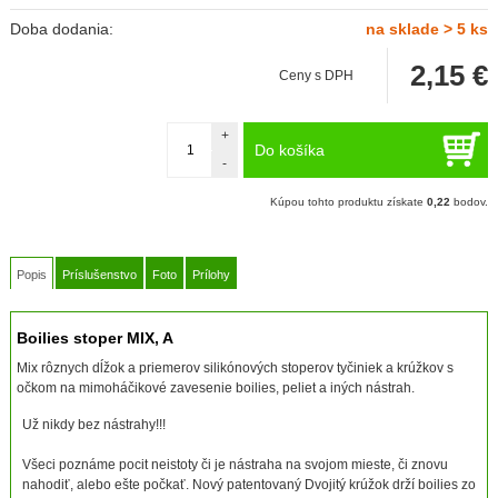
Doba dodania:
na sklade > 5 ks
2,15
€
Ceny s DPH
+
Do košíka
-
Kúpou tohto produktu získate
0,22
bodov.
Popis
Príslušenstvo
Foto
Prílohy
Boilies stoper MIX, A
Mix rôznych dĺžok a priemerov silikónových stoperov tyčiniek a krúžkov s
očkom na mimoháčikové zavesenie boilies, peliet a iných nástrah.
Už nikdy bez nástrahy!!!
Všeci poznáme pocit neistoty či je nástraha na svojom mieste, či znovu
nahodiť, alebo ešte počkať. Nový patentovaný Dvojitý krúžok drží boilies zo