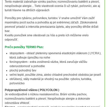
Tento materiál zabraňuje vzniku pachov, rozmnožovaniu baktérii a plesní,
nespôsobuje alergie... Tieto vlastnosti ocenia či už rybári, poľovníci, ale aj
turisti hlavne na dlhších výpravách
Ponožky pre rybárov, poľovníkov, turistov. V snahe umožniť Vám zažiť
maximálny pocit sucha a pohodlia aj pri extrémnej záťaži. Zdokonalená
pevnosť priadzí a intenzita previazania úpletu, aby ponožky dlhšie držali
tvar.
Kvalitu ponožiek sme otestovali za Vás a preto ich môžeme vrelo
odporučiť.
Prečo ponožky TERMO Plus:
stopsystem - oblasť pleteniny spevnená elastickým vláknom ( LYCRA ),
ktorá zafixuje úpnožku na nohe
forcingsystem - extra zosilnená väzba, ktorá zaručuje väčšiu
oderuvzdornosť a pohodlie
plochý pohodlný šev
veľmi teplé, použitie zima, alebo chladné prechodné obdobia jar-jeseň
obľúbený, stály materiál je vhodný na použitie: rybolov, turistika,
poľovníctvo
Polypropylénové vlákno ( POLYCOLON )
Je vodoodpudivé s nízkou nasiakavosťou. Bráni vzniku pachov,
rozmnožovaniu baktérii a plesní. Nespôsobuje alergie a dokonale
odovzdáva vlhkosť.