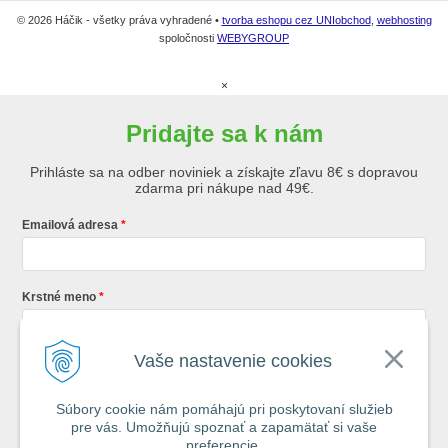
© 2026 Háčik - všetky práva vyhradené •
tvorba eshopu cez UNIobchod
,
webhosting
spoločnosti
WEBYGROUP
×
Pridajte sa k nám
Prihláste sa na odber noviniek a získajte zľavu 8€ s dopravou
zdarma pri nákupe nad 49€.
Emailová adresa
Krstné meno
Vaše nastavenie cookies
Registráciou súhlasíte so
všeobecnými obchodnými podmienkami AZ
Rybár
s.r.o.
Súbory cookie nám pomáhajú pri poskytovaní služieb
pre vás. Umožňujú spoznať a zapamätať si vaše
*
preferencie.