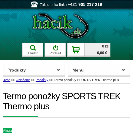
+421 905 217 219
Zákaznícka linka
0
ks
0,00 €
Hľadať
Prihlásiť
Produkty
Menu
Úvod
>>
Oblečenie
>>
Ponožky
>>
Termo ponožky SPORTS TREK Thermo plus
Termo ponožky SPORTS TREK
Thermo plus
Akcia