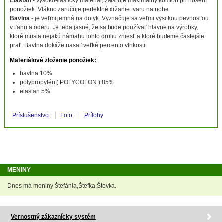
Elastan
- vysokoelastický materiál, zaisťuje maximálny komfort pri nosení
ponožiek. Vlákno zaručuje perfektné držanie tvaru na nohe.
Bavlna
- je veľmi jemná na dotyk. Vyznačuje sa veľmi vysokou pevnosťou
v ťahu a oderu. Je teda jasné, že sa bude používať hlavne na výrobky,
ktoré musia nejakú námahu tohto druhu zniesť a ktoré budeme častejšie
prať. Bavlna dokáže nasať veľké percento vlhkosti
Materiálové zloženie ponožiek:
bavlna 10%
polypropylén ( POLYCOLON )
85%
elastan 5%
Príslušenstvo
Foto
Prílohy
MENINY
Dnes má meniny Štefánia,Štefka,Števka.
Vernostný zákaznícky systém