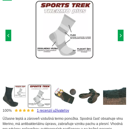
100%
1
recenzií užívateľov
Úžasne teplá a zároveň vzdušná termo ponožka. Spodná časť obsahuje vlnu
Merino, má antibakteriálnu úpravu, zabraňuje vzniku pachu a plesní. Vhodná
pre rybárov, poľovníkov, outdoorových nadšencov a na bežné nosenie.