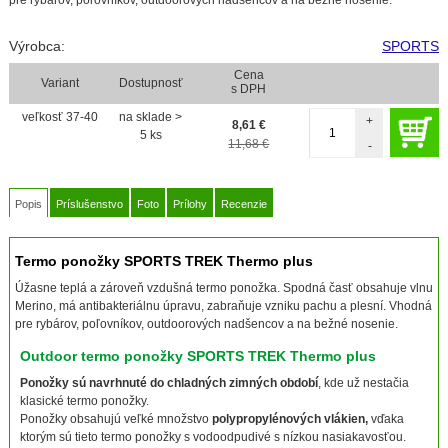
Výrobca:
SPORTS
Cena
Variant
Dostupnosť
s DPH
veľkosť 37-40
na sklade >
+
8,61
€
5 ks
11,68 €
-
Popis
Príslušenstvo
Foto
Prílohy
Recenzie
Termo ponožky SPORTS TREK Thermo plus
Úžasne teplá a zároveň vzdušná termo ponožka. Spodná časť obsahuje vlnu
Merino, má antibakteriálnu úpravu, zabraňuje vzniku pachu a plesní. Vhodná
pre rybárov, poľovníkov, outdoorových nadšencov a na bežné nosenie.
Outdoor termo ponožky SPORTS TREK Thermo plus
Ponožky sú navrhnuté do chladných zimných období
, kde už nestačia
klasické termo ponožky.
Ponožky obsahujú veľké množstvo
polypropylénových vlákien,
vďaka
ktorým sú tieto termo ponožky s vodoodpudivé s nízkou nasiakavosťou.