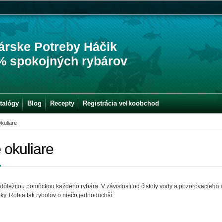
árske Potreby Háčik
% spokojných rybárov
talógy
Blog
Recepty
Registrácia veľkoobchod
kuliare
 okuliare
 dôležitou pomôckou každého rybára. V závislosti od čistoty vody a pozorovacieho
ky. Robia tak rybolov o niečo jednoduchší.