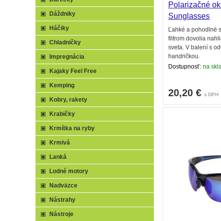
Polarizačné ok
Dáždniky
Sunglasses
Háčiky
Ľahké a pohodlné s
filtrom dovolia nah
Chladničky
sveta. V balení s o
handričkou.
Impregnácia
Dostupnosť:
na skla
Kajaky Feel Free
Kemping
20,20
€
s DPH
Kobry, rakety
Krabičky
Krmítka na ryby
Krmivá
Lanká
Lodné motory
Nadväzce
Nástrahy
Nástroje