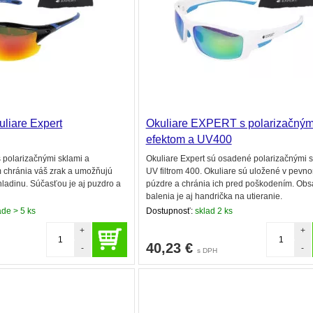
uliare Expert
Okuliare EXPERT s polarizačný
efektom a UV400
 polarizačnými sklami a
Okuliare Expert sú osadené polarizačnými s
m chránia váš zrak a umožňujú
UV filtrom 400. Okuliare sú uložené v pevn
ladinu. Súčasťou je aj puzdro a
púzdre a chránia ich pred poškodením. Ob
balenia je aj handrička na utieranie.
de > 5 ks
Dostupnosť:
sklad 2 ks
+
+
40,23
€
-
-
s DPH