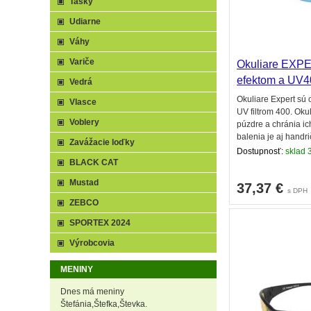
Tašky
Udiarne
Váhy
Variče
Okuliare EXPE
efektom a UV4
Vedrá
Okuliare Expert sú
Vlasce
UV filtrom 400. Ok
Voblery
púzdre a chránia 
balenia je aj handri
Zavážacie loďky
Dostupnosť:
sklad 3
BLACK CAT
Mustad
37,37
€
s DPH
ZEBCO
SPORTEX 2024
Výrobcovia
MENINY
Dnes má meniny
Štefánia,Štefka,Števka.