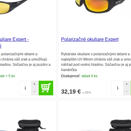
liare Expert -
Polarizačné okuliare Expert
é
 polarizačnými sklami a
Rybárske okuliare s polarizačnými sklami a
m chránia váš zrak a umožňujú
najlepším UV filtrom chránia váš zrak a um
ladinu. Súčasťou je aj puzdro a
náhľad pod vodnú hladinu. Súčasťou je aj 
handrička
de > 5 ks
Dostupnosť:
sklad 4 ks
+
+
32,19
€
-
-
s DPH