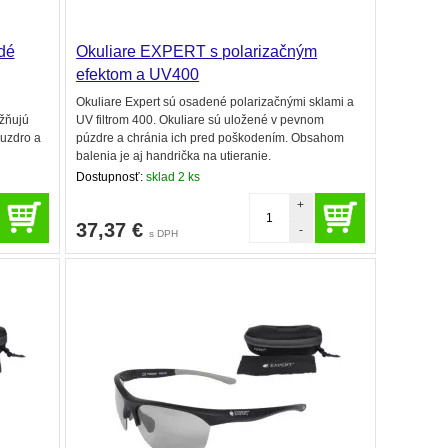
edé
Okuliare EXPERT s polarizačným
efektom a UV400
Okuliare Expert sú osadené polarizačnými sklami a
ožňujú
UV filtrom 400. Okuliare sú uložené v pevnom
puzdro a
púzdre a chránia ich pred poškodením. Obsahom
balenia je aj handrička na utieranie.
Dostupnosť:
sklad 2 ks
+
37,37
€
-
s DPH