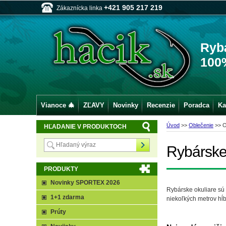
+421 905 217 219
Zákaznícka linka
Ryb
100
Vianoce 🎄
ZĽAVY
Novinky
Recenzie
Poradca
Ka
Úvod
>>
Oblečenie
>>
O
HĽADANIE V PRODUKTOCH
Rybárske
PRODUKTY
Novinky SPORTEX 2026
Rybárske okuliare sú
1+1 zdarma
niekoľkých metrov hĺb
Prúty