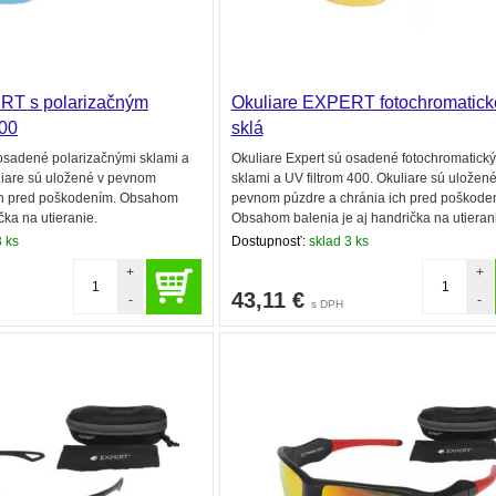
RT s polarizačným
Okuliare EXPERT fotochromatické
00
sklá
 osadené polarizačnými sklami a
Okuliare Expert sú osadené fotochromatick
uliare sú uložené v pevnom
sklami a UV filtrom 400. Okuliare sú uložené
ich pred poškodením. Obsahom
pevnom púzdre a chránia ich pred poškode
čka na utieranie.
Obsahom balenia je aj handrička na utieran
 ks
Dostupnosť:
sklad 3 ks
+
+
43,11
€
-
-
s DPH