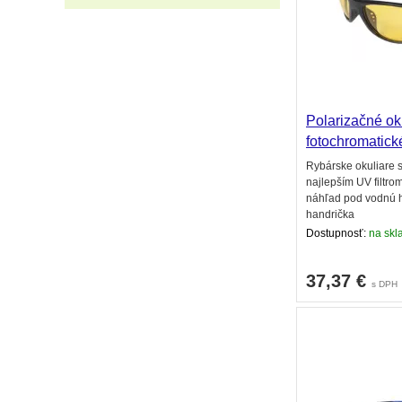
Polarizačné oku
fotochromatick
Rybárske okuliare s
najlepším UV filtro
náhľad pod vodnú h
handrička
Dostupnosť:
na skla
37,37
€
s DPH