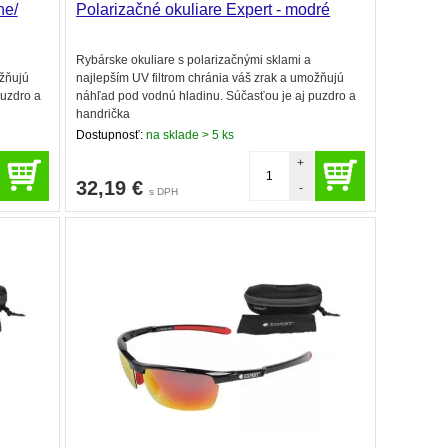
ne/
Polarizačné okuliare Expert - modré
Rybárske okuliare s polarizačnými sklami a
ožňujú
najlepším UV filtrom chránia váš zrak a umožňujú
puzdro a
náhľad pod vodnú hladinu. Súčasťou je aj puzdro a
handrička
Dostupnosť:
na sklade > 5 ks
+
32,19
€
-
s DPH