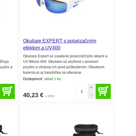
Okuliare EXPERT s polarizačným
efektom a UV400
Okuliare Expert sú osadené polarizačnými sklami a
ožňujú
UV filtrom 400. Okuliare sú uložené v pevnom
puzdro a
púzdre a chránia ich pred poškodením. Obsahom
balenia je aj handrička na utieranie.
Dostupnosť:
sklad 1 ks
+
40,23
€
-
s DPH