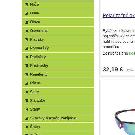
Nože
Obuv
Polarizačné ok
Olová
Rybárske okuliare s
Osvetlenie
najlepším UV filtro
Plaváky
náhľad pod vodnú h
handrička
Podberáky
Dostupnosť:
na skla
Podložky
Prístrešky
32,19
€
s DPH
Repelenty
Rôzne
Siete
Spacáky
Stany
Škrabky, viazače, zabíjanie
Šnúry