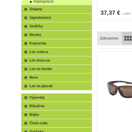
Impregnácia
Stojany
37,37 €
s DPH
Signalizátory
Stoličky
Bivaky
Zobrazenie:
Kaprarina
Lov sumca
Lov dravcov
Lov na feeder
More
Lov na plavak
Výpredaj
Bižutéria
Bójky
Čistá voda
Darčeky