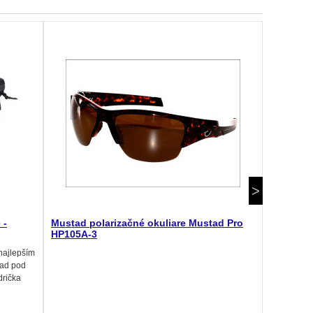
 -
Mustad polarizačné okuliare Mustad Pro
Polariza
HP105A-3
Rybárske o
najlepším
UV filtrom
ľad pod
vodnú hlad
drička