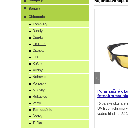
Navijaky
Najpredávanejšie
Sonary
Oblečenie
Komplety
Bundy
Čiapky
Okuliare
Opasky
Flis
Košele
Mikiny
Nohavice
Ponožky
Šiltovky
Polarizačné oku
fotochromatick
Rukavice
Vesty
Rybárske okuliare s
UV filtrom chránia
Termoprádlo
vodnú hladinu. Súč
Šortky
Tričká