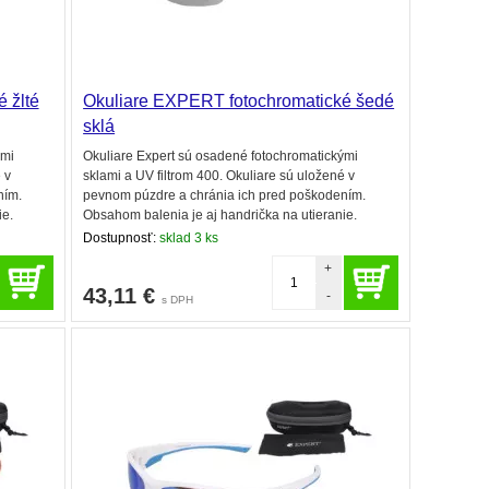
 žlté
Okuliare EXPERT fotochromatické šedé
sklá
ými
Okuliare Expert sú osadené fotochromatickými
 v
sklami a UV filtrom 400. Okuliare sú uložené v
ním.
pevnom púzdre a chránia ich pred poškodením.
ie.
Obsahom balenia je aj handrička na utieranie.
Dostupnosť:
sklad 3 ks
+
43,11
€
-
s DPH