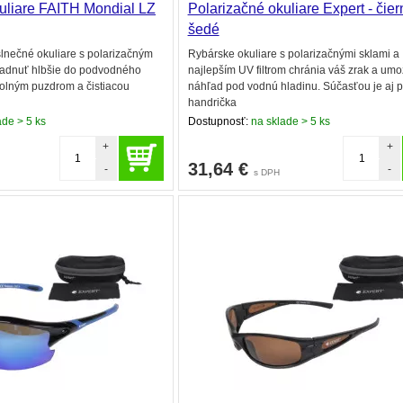
uliare FAITH Mondial LZ
Polarizačné okuliare Expert - čier
šedé
lnečné okuliare s polarizačným
Rybárske okuliare s polarizačnými sklami a
liadnuť hlbšie do podvodného
najlepším UV filtrom chránia váš zrak a um
dolným puzdrom a čistiacou
náhľad pod vodnú hladinu. Súčasťou je aj 
handrička
de > 5 ks
Dostupnosť:
na sklade > 5 ks
+
+
31,64
€
-
-
s DPH