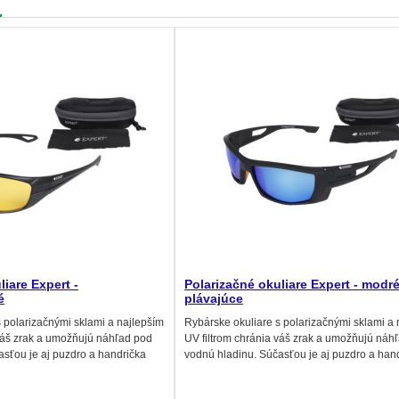
liare Expert -
Polarizačné okuliare Expert - modré
é
plávajúce
 polarizačnými sklami a najlepším
Rybárske okuliare s polarizačnými sklami a 
 váš zrak a umožňujú náhľad pod
UV filtrom chránia váš zrak a umožňujú náh
asťou je aj puzdro a handrička
vodnú hladinu. Súčasťou je aj puzdro a han