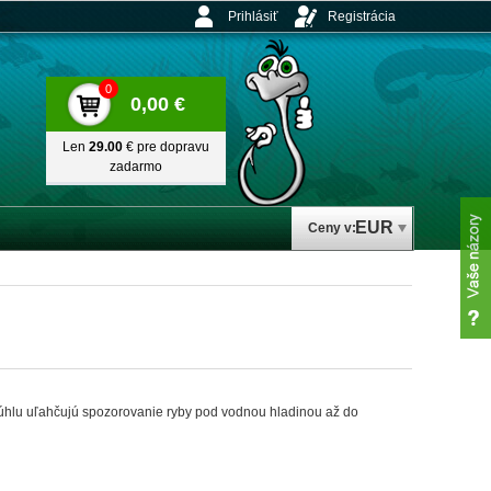
Prihlásiť
Registrácia
0
0,00 €
Len
29.00
€ pre dopravu
zadarmo
EUR
Ceny v:
 úhlu uľahčujú spozorovanie ryby pod vodnou hladinou až do