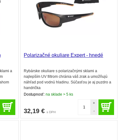
m
Polarizačné okuliare Expert - hnedé
klami a
Rybárske okuliare s polarizačnými sklami a
om
najlepším UV filtrom chránia váš zrak a umožňujú
sahom
náhľad pod vodnú hladinu. Súčasťou je aj puzdro a
handrička
Dostupnosť:
na sklade > 5 ks
+
32,19
€
-
s DPH