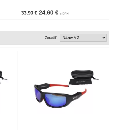
24,60 €
32,19 
33,90 €
s DPH
Zoradiť: