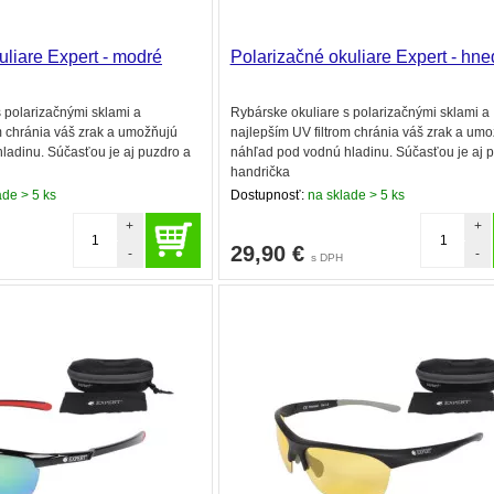
uliare Expert - modré
Polarizačné okuliare Expert - hn
 polarizačnými sklami a
Rybárske okuliare s polarizačnými sklami a
m chránia váš zrak a umožňujú
najlepším UV filtrom chránia váš zrak a um
ladinu. Súčasťou je aj puzdro a
náhľad pod vodnú hladinu. Súčasťou je aj 
handrička
de > 5 ks
Dostupnosť:
na sklade > 5 ks
+
+
29,90
€
-
-
s DPH