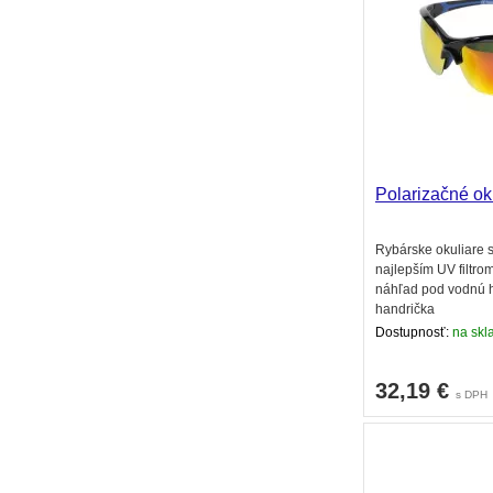
Polarizačné ok
Rybárske okuliare s
najlepším UV filtro
náhľad pod vodnú h
handrička
Dostupnosť:
na skla
32,19
€
s DPH