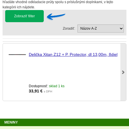
hľadáte vhodné odkladacie prúty spolu s príslušnými doplnkami, v tejto
kategórii ich nájdete.
Zobraziť filter
Zoradiť:
Delička Xitan Z12 + P. Protector, dl 13,00m, 8diel
Dostupnosť:
sklad 1 ks
33,91
€
s DPH
MENINY