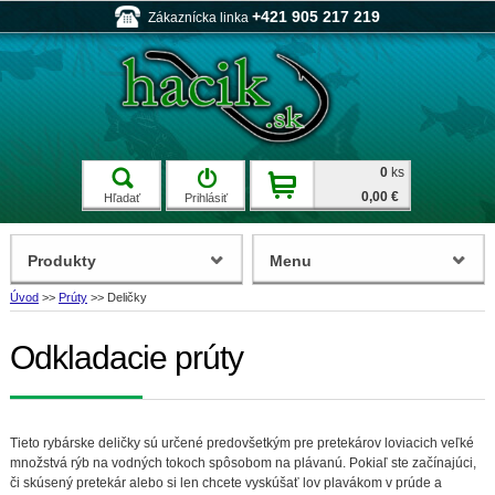
+421 905 217 219
Zákaznícka linka
0
ks
0,00 €
Hľadať
Prihlásiť
Produkty
Menu
Úvod
>>
Prúty
>>
Deličky
Odkladacie prúty
Tieto rybárske deličky sú určené predovšetkým pre pretekárov loviacich veľké
množstvá rýb na vodných tokoch spôsobom na plávanú. Pokiaľ ste začínajúci,
či skúsený pretekár alebo si len chcete vyskúšať lov plavákom v prúde a