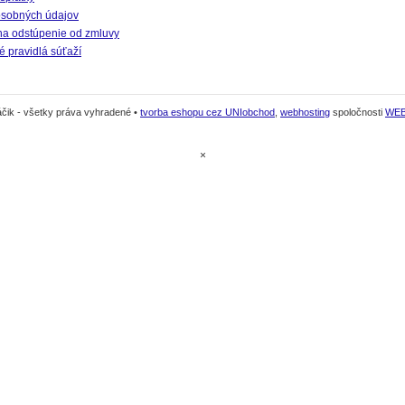
sobných údajov
na odstúpenie od zmluvy
 pravidlá súťaží
čik - všetky práva vyhradené •
tvorba eshopu cez UNIobchod
,
webhosting
spoločnosti
WE
×