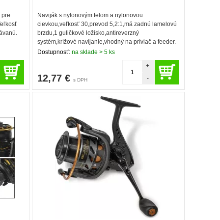
 pre
Naviják s nylonovým telom a nylonovou
Veľkosť
cievkou,veľkosť 30,prevod 5,2:1,má zadnú lamelovú
lávanú.
brzdu,1 guličkové ložisko,antireverzný
systém,krížové navíjanie,vhodný na prívlač a feeder.
Dostupnosť:
na sklade > 5 ks
+
12,77
€
-
s DPH