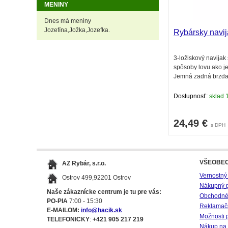
MENINY
Dnes má meniny
Jozefína,Jožka,Jozefka.
Rybársky navi
3-ložiskový navijak
spôsoby lovu ako je
Jemná zadná brzda,
Dostupnosť:
sklad 
24,49
€
s DPH
VŠEOBE
AZ Rybár, s.r.o.
Vernostný
Ostrov 499,92201 Ostrov
Nákupný 
Naše zákaznícke centrum je tu pre vás:
Obchodné
PO-PIA
7:00 - 15:30
Reklamač
E-MAILOM:
info@hacik.sk
Možnosti 
TELEFONICKY
:
+421 905 217 219
Nákup na 