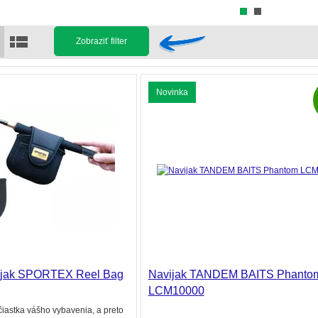
Zobraziť filter
Novinka
vijak SPORTEX Reel Bag
Navijak TANDEM BAITS Phanto
LCM10000
účiastka vášho vybavenia, a preto