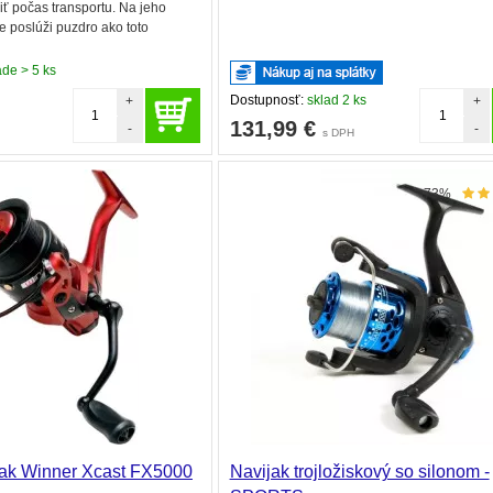
niť počas transportu. Na jeho
 poslúži puzdro ako toto
ade > 5 ks
Dostupnosť:
sklad 2 ks
+
+
131,99
€
-
-
s DPH
73%
jak Winner Xcast FX5000
Navijak trojložiskový so silonom -