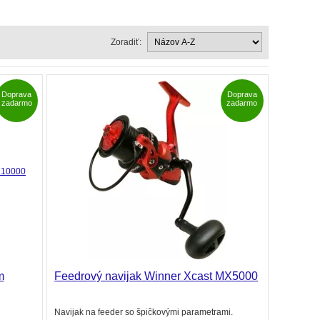
Zoradiť:
Doprava
Doprava
zadarmo
zadarmo
m
Feedrový navijak Winner Xcast MX5000
Navijak na feeder so špičkovými parametrami.