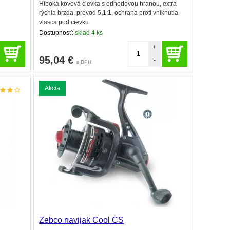
Hlboká kovová cievka s odhodovou hranou, extra
rýchla brzda, prevod 5,1:1, ochrana proti vniknutia
vlasca pod cievku
Dostupnosť:
sklad 4 ks
+
95,04
€
-
s DPH
Akcia
Zebco navijak Cool CS