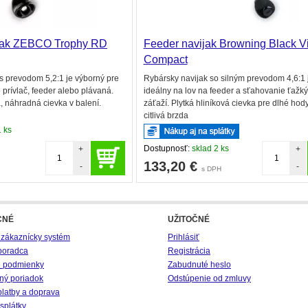
jak ZEBCO Trophy RD
Feeder navijak Browning Black V
Compact
 s prevodom 5,2:1 je výborný pre
Rybársky navijak so silným prevodom 4,6:1 
 prívlač, feeder alebo plávaná.
ideálny na lov na feeder a sťahovanie ťažk
 náhradná cievka v balení.
záťaží. Plytká hliníková cievka pre dlhé hody
citlivá brzda
1 ks
Dostupnosť:
sklad 2 ks
+
+
133,20
€
-
-
s DPH
CNÉ
UŽITOČNÉ
 zákaznícky systém
Prihlásiť
poradca
Registrácia
 podmienky
Zabudnuté heslo
ný poriadok
Odstúpenie od zmluvy
platby a doprava
splátky