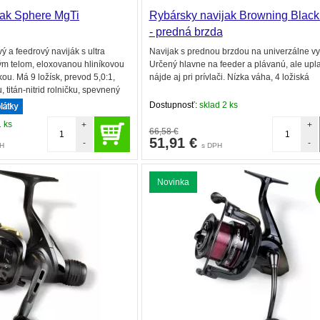
jak Sphere MgTi
Rybársky navijak Browning Black
- predná brzda
ý a feedrový naviják s ultra
Navijak s prednou brzdou na univerzálne vyu
m telom, eloxovanou hliníkovou
Určený hlavne na feeder a plávanú, ale upl
ou. Má 9 ložísk, prevod 5,0:1,
nájde aj pri prívlači. Nízka váha, 4 ložiská
 titán-nitrid rolničku, spevnený
 cievku a ešte viac.
Dostupnosť:
sklad 2 ks
1 ks
+
+
66,58 €
51,91
€
-
-
PH
s DPH
Novinka