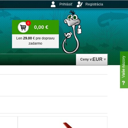
Prihlásiť
Registrácia
0
0,00 €
Len
29.00
€ pre dopravu
zadarmo
EUR
Ceny v: