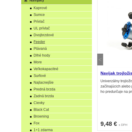
Navijaky
Kaprové
Sumce
Prívlač
UL prívlač
Dvojbrzdové
Feeder
Plávaná
Dlhé hody
More
Veľkokapacitné
Navijak trojlož
Surfové
Univerzálny trojlož
Najlacnejšie
začínajúcich alebo 
Predná brzda
ho predurčuje na pr
Zadná brzda
Cievky
Black Cat
Browning
9,48 €
Fox
s DPH
1+1 zdarma