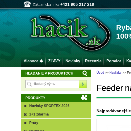
+421 905 217 219
Zákaznícka linka
Ryb
100
Vianoce 🎄
ZĽAVY
Novinky
Recenzie
Poradca
Ka
Úvod
>>
Navijaky
>>
Fe
HĽADANIE V PRODUKTOCH
Feeder n
PRODUKTY
Novinky SPORTEX 2026
Najpredávanejšie
1+1 zdarma
Prúty