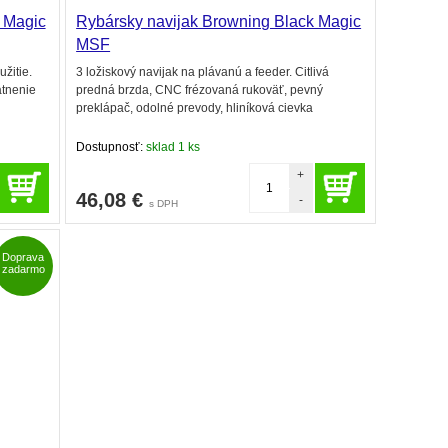
 Magic
Rybársky navijak Browning Black Magic
MSF
žitie.
3 ložiskový navijak na plávanú a feeder. Citlivá
atnenie
predná brzda, CNC frézovaná rukoväť, pevný
preklápač, odolné prevody, hliníková cievka
Dostupnosť:
sklad 1 ks
+
46,08
€
-
s DPH
Doprava
zadarmo