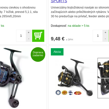
SPORTS
kovovou cievkou s ohodovou
Univerzálny trojložiskový navijak so silonom
. 7 ložísk, prevod 5,1:1, sila
začínajúcich alebo príležitostných rybárov. 
ita 265m/0,20mm
30 ho predurčuje na prívlač, feeder alebo p
 ks
Dostupnosť:
na sklade > 5 ks
+
+
9,48
€
-
-
s DPH
Akcia
Doprava
zadarmo