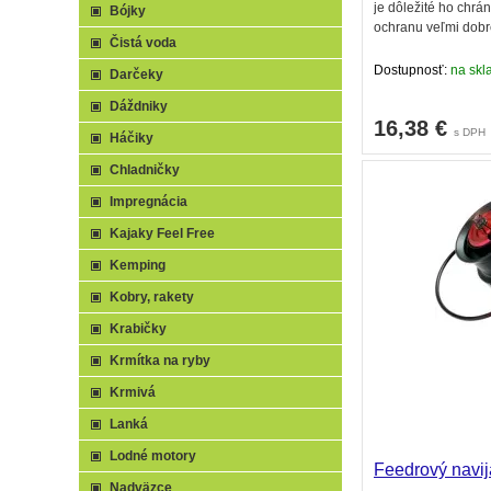
je dôležité ho chrá
Bójky
ochranu veľmi dobre
Čistá voda
Dostupnosť:
na skl
Darčeky
Dáždniky
16,38
€
s DPH
Háčiky
Chladničky
Impregnácia
Kajaky Feel Free
Kemping
Kobry, rakety
Krabičky
Krmítka na ryby
Krmivá
Lanká
Lodné motory
Feedrový navi
Nadväzce