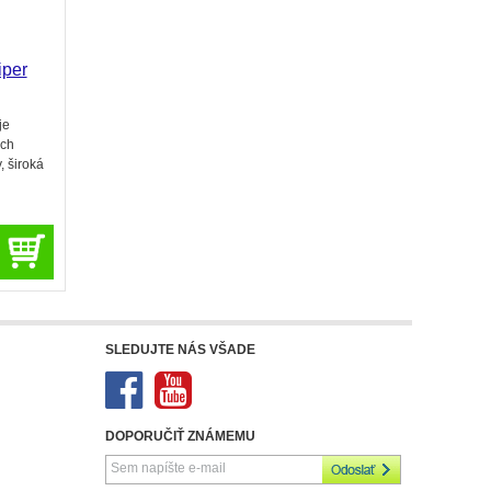
iper
je
ých
, široká
SLEDUJTE NÁS VŠADE
DOPORUČIŤ ZNÁMEMU