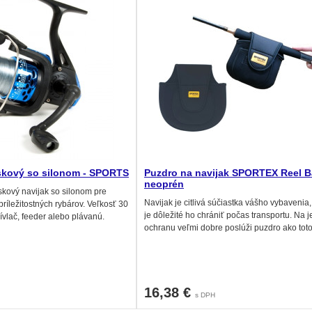
iskový so silonom - SPORTS
Puzdro na navijak SPORTEX Reel B
neoprén
iskový navijak so silonom pre
Navijak je citlivá súčiastka vášho vybavenia,
príležitostných rybárov. Veľkosť 30
je dôležité ho chrániť počas transportu. Na 
ívlač, feeder alebo plávanú.
ochranu veľmi dobre poslúži puzdro ako tot
16,38 €
s DPH