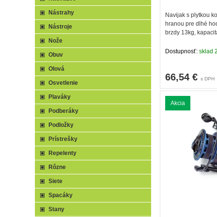
Nástrahy
Navijak s plytkou 
hranou pre dlhé hody
Nástroje
brzdy 13kg, kapac
Nože
Dostupnosť:
sklad 2
Obuv
Olová
66,54
€
s DPH
Osvetlenie
Plaváky
Akcia
Podberáky
Podložky
Prístrešky
Repelenty
Rôzne
Siete
Spacáky
Stany