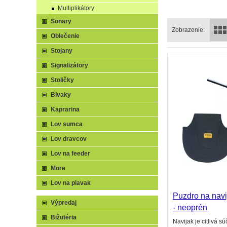
Multiplikátory
Sonary
Zobrazenie:
Oblečenie
Stojany
Signalizátory
Stoličky
Bivaky
Kaprarina
Lov sumca
Lov dravcov
Lov na feeder
More
Lov na plavak
Puzdro na na
Výpredaj
- neoprén
Bižutéria
Navijak je citlivá s