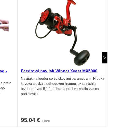
ag -
Feedrový navijak Winner Xcast MX5000
Feedrový
Navijak na feeder so špičkovými parametrami. Hlboká
Navijak s 
 a preto
kovová cievka s odhodovou hranou, extra rýchla
hranou pre 
jeho
brzda, prevod 5,1:1, ochrana proti vniknutia vlasca
brzdy 13kg
o
pod cievku
95,04 €
66,54 
s DPH