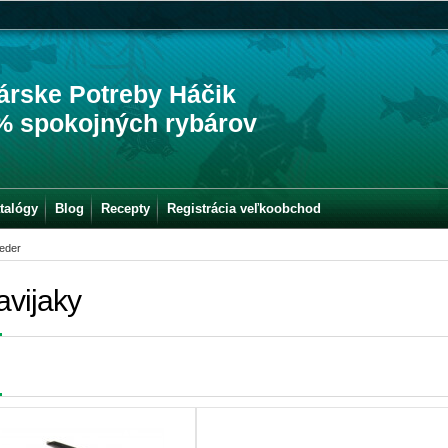
árske Potreby Háčik
% spokojných rybárov
talógy
Blog
Recepty
Registrácia veľkoobchod
eder
avijaky