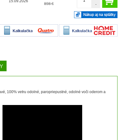
15.09.2026
898 €
-
Y
é, 100% vetru odolné, paropriepustné, odolné voči oderom a