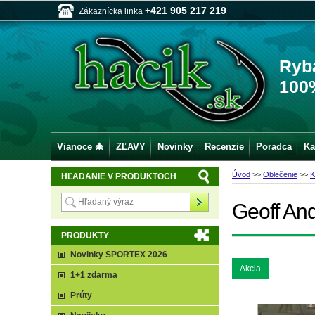
+421 905 217 219
Zákaznícka linka
Ryb
100
Vianoce 🎄
ZĽAVY
Novinky
Recenzie
Poradca
Ka
Úvod
>>
Oblečenie
>>
K
HĽADANIE V PRODUKTOCH
Geoff A
PRODUKTY
Novinky SPORTEX 2026
Akcia
1+1 zdarma
Prúty