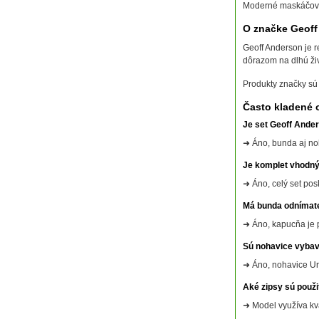
Moderné maskáčové 
O značke Geoff
Geoff Anderson je 
dôrazom na dlhú ži
Produkty značky sú
Často kladené 
Je set Geoff And
➜ Áno, bunda aj no
Je komplet vhodný
➜ Áno, celý set po
Má bunda odnímat
➜ Áno, kapucňa je p
Sú nohavice vybav
➜ Áno, nohavice Ur
Aké zipsy sú použi
➜ Model využíva kv