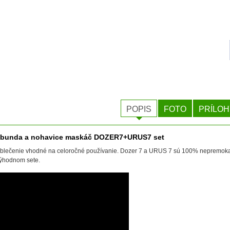
POPIS
FOTO
PRÍLOH
 bunda a nohavice maskáč DOZER7+URUS7 set
oblečenie vhodné na celoročné používanie. Dozer 7 a URUS 7 sú 100% nepremokav
ýhodnom sete.