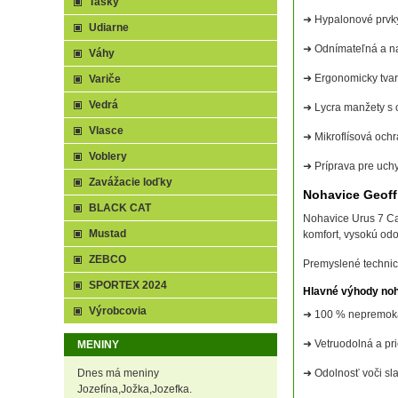
Tašky
➜ Hypalonové prvky
Udiarne
➜ Odnímateľná a n
Váhy
➜ Ergonomicky tvar
Variče
Vedrá
➜ Lycra manžety s 
Vlasce
➜ Mikroflísová ochr
Voblery
➜ Príprava pre uch
Zavážacie loďky
Nohavice Geof
BLACK CAT
Nohavice Urus 7 Ca
Mustad
komfort, vysokú odo
ZEBCO
Premyslené technic
SPORTEX 2024
Hlavné výhody no
Výrobcovia
➜ 100 % nepremok
➜ Vetruodolná a pr
MENINY
Dnes má meniny
➜ Odolnosť voči sl
Jozefína,Jožka,Jozefka.