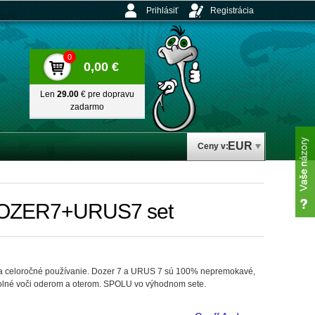
Prihlásiť
Registrácia
0
0,00 €
Len
29.00
€ pre dopravu
zadarmo
EUR
Ceny v:
 DOZER7+URUS7 set
na celoročné používanie. Dozer 7 a URUS 7 sú 100% nepremokavé,
dolné voči oderom a oterom. SPOLU vo výhodnom sete.