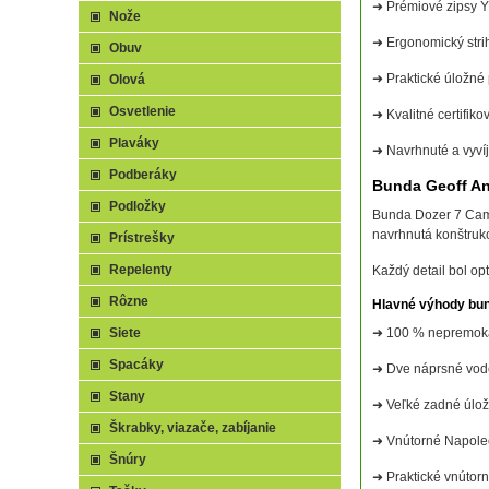
➜ Prémiové zipsy
Nože
➜ Ergonomický stri
Obuv
➜ Praktické úložné p
Olová
Osvetlenie
➜ Kvalitné certifiko
Plaváky
➜ Navrhnuté a vyví
Podberáky
Bunda Geoff A
Podložky
Bunda Dozer 7 Camo
navrhnutá konštruk
Prístrešky
Repelenty
Každý detail bol o
Rôzne
Hlavné výhody bu
Siete
➜ 100 % nepremoka
Spacáky
➜ Dve náprsné vod
Stany
➜ Veľké zadné úlož
Škrabky, viazače, zabíjanie
➜ Vnútorné Napole
Šnúry
➜ Praktické vnútorn