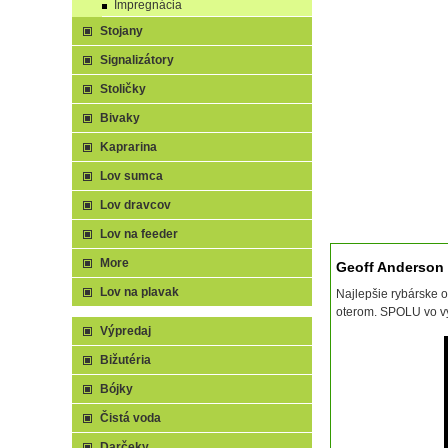
Impregnácia
Stojany
Signalizátory
Stoličky
Bivaky
Kaprarina
Lov sumca
Lov dravcov
Lov na feeder
More
Geoff Anderson
Lov na plavak
Najlepšie rybárske 
oterom. SPOLU vo v
Výpredaj
Bižutéria
Bójky
Čistá voda
Darčeky