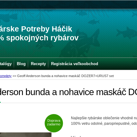
árske Potreby Háčik
% spokojných rybárov
talógy
Blog
Recepty
Registrácia veľkoobchod
omplety
>>
Geoff Anderson bunda a nohavice maskáč DOZER7+URUS7 set
nderson bunda a nohavice maskáč
Najlepšie rybárske oblečenie vhodné 
Doprava
100% vetru odolné, paropriepustné, o
zadarmo