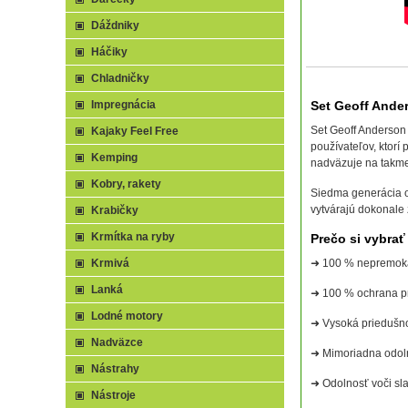
Dáždniky
Háčiky
Chladničky
Impregnácia
Set Geoff And
Set Geoff Anderso
Kajaky Feel Free
používateľov, ktor
Kemping
nadväzuje na takmer
Kobry, rakety
Siedma generácia o
vytvárajú dokonale
Krabičky
Krmítka na ryby
Prečo si vybr
Krmivá
➜ 100 % nepremok
Lanká
➜ 100 % ochrana p
Lodné motory
➜ Vysoká priedušn
Nadväzce
➜ Mimoriadna odol
Nástrahy
➜ Odolnosť voči sl
Nástroje