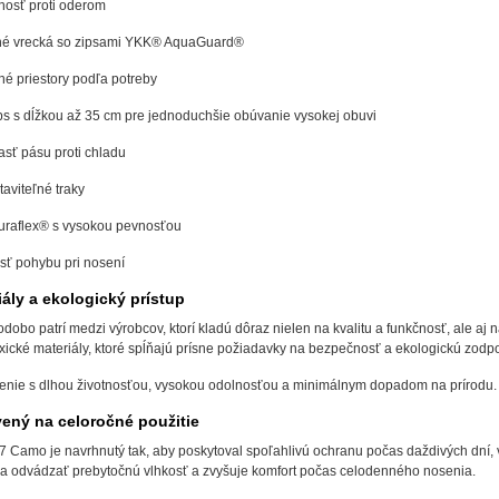
osť proti oderom
é vrecká so zipsami YKK® AquaGuard®
né priestory podľa potreby
s s dĺžkou až 35 cm pre jednoduchšie obúvanie vysokej obuvi
sť pásu proti chladu
aviteľné traky
uraflex® s vysokou pevnosťou
ť pohybu pri nosení
ály a ekologický prístup
dobo patrí medzi výrobcov, ktorí kladú dôraz nielen na kvalitu a funkčnosť, ale aj 
oxické materiály, ktoré spĺňajú prísne požiadavky na bezpečnosť a ekologickú zod
enie s dlhou životnosťou, vysokou odolnosťou a minimálnym dopadom na prírodu.
vený na celoročné použitie
7 Camo je navrhnutý tak, aby poskytoval spoľahlivú ochranu počas daždivých dní,
 odvádzať prebytočnú vlhkosť a zvyšuje komfort počas celodenného nosenia.