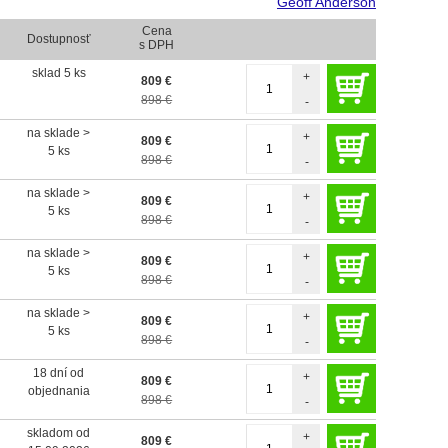
Geoff Anderson
Cena
Dostupnosť
s DPH
sklad 5 ks
+
809
€
898 €
-
na sklade >
+
809
€
5 ks
898 €
-
na sklade >
+
809
€
5 ks
898 €
-
na sklade >
+
809
€
5 ks
898 €
-
na sklade >
+
809
€
5 ks
898 €
-
18 dní od
+
809
€
objednania
898 €
-
skladom od
+
809
€