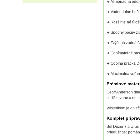
➜ Mimoriadna odoln
➜ Vodeodolné bočn
➜ Rozšíriteľné úlož
➜ Spodný bočný zip
➜ Zvýšená zadná ča
➜ Odnímateľné nast
➜ Odolná pracka D
➜ Maximálna voľnos
Prémiové materi
Geoff Anderson dlho
certifikované a net
Výsledkom je obleč
Komplet pripra
Set Dozer 7 a Urus 
priedušnosť pomáha