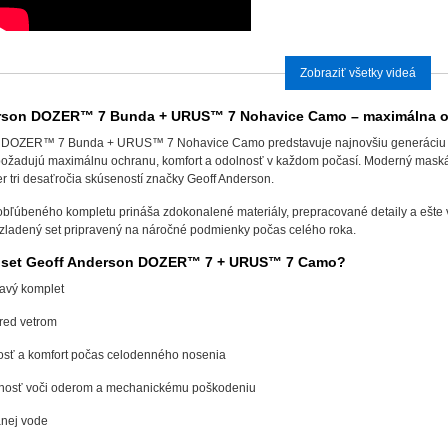
Zobraziť všetky videá
erson DOZER™ 7 Bunda + URUS™ 7 Nohavice Camo – maximálna o
n DOZER™ 7 Bunda + URUS™ 7 Nohavice Camo predstavuje najnovšiu generáciu 
í požadujú maximálnu ochranu, komfort a odolnosť v každom počasí. Moderný maská
 tri desaťročia skúseností značky Geoff Anderson.
bľúbeného kompletu prináša zdokonalené materiály, prepracované detaily a ešte 
 zladený set pripravený na náročné podmienky počas celého roka.
ať set Geoff Anderson DOZER™ 7 + URUS™ 7 Camo?
avý komplet
red vetrom
osť a komfort počas celodenného nosenia
nosť voči oderom a mechanickému poškodeniu
anej vode