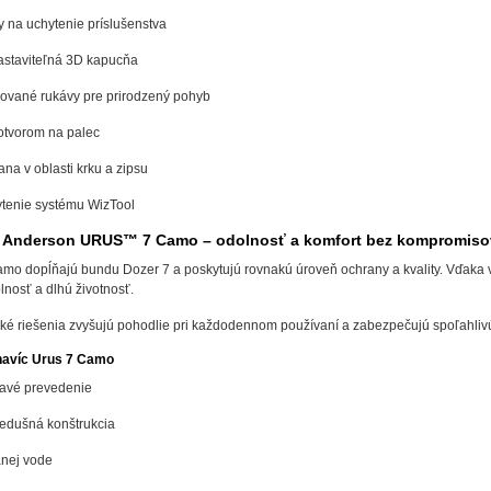
 na uchytenie príslušenstva
astaviteľná 3D kapucňa
ované rukávy pre prirodzený pohyb
otvorom na palec
ana v oblasti krku a zipsu
ytenie systému WizTool
f Anderson URUS™ 7 Camo – odolnosť a komfort bez kompromiso
mo dopĺňajú bundu Dozer 7 a poskytujú rovnakú úroveň ochrany a kvality. Vďaka 
lnosť a dlhú životnosť.
ké riešenia zvyšujú pohodlie pri každodennom používaní a zabezpečujú spoľahli
havíc Urus 7 Camo
avé prevedenie
iedušná konštrukcia
anej vode