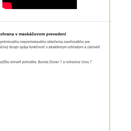
chrana v maskáčovom prevedení
prémiového nepremokavého oblečenia navrhnutého pre
čový dizajn spája funkčnosť s atraktívnym vzhľadom a zároveň
vyššiu úroveň pohodlia. Bunda Dozer 7 a nohavice Urus 7