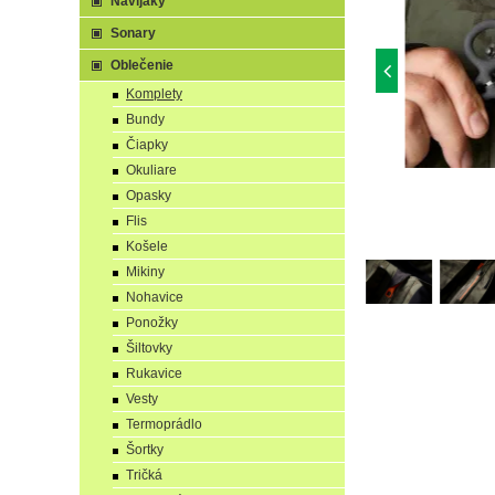
Navijaky
Sonary
Oblečenie
Komplety
Bundy
Čiapky
Okuliare
Opasky
Flis
Košele
Mikiny
Nohavice
Ponožky
Šiltovky
Rukavice
Vesty
Termoprádlo
Šortky
Tričká