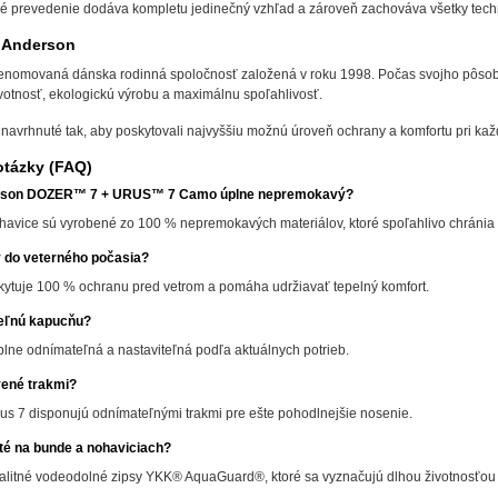
prevedenie dodáva kompletu jedinečný vzhľad a zároveň zachováva všetky technic
 Anderson
renomovaná dánska rodinná spoločnosť založená v roku 1998. Počas svojho pôsob
votnosť, ekologickú výrobu a maximálnu spoľahlivosť.
 navrhnuté tak, aby poskytovali najvyššiu možnú úroveň ochrany a komfortu pri ka
otázky (FAQ)
erson DOZER™ 7 + URUS™ 7 Camo úplne nepremokavý?
havice sú vyrobené zo 100 % nepremokavých materiálov, ktoré spoľahlivo chránia
 do veterného počasia?
skytuje 100 % ochranu pred vetrom a pomáha udržiavať tepelný komfort.
eľnú kapucňu?
lne odnímateľná a nastaviteľná podľa aktuálnych potrieb.
ené trakmi?
us 7 disponujú odnímateľnými trakmi pre ešte pohodlnejšie nosenie.
té na bunde a nohaviciach?
alitné vodeodolné zipsy YKK® AquaGuard®, ktoré sa vyznačujú dlhou životnosťou 