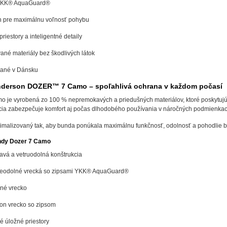
 YKK® AquaGuard®
h pre maximálnu voľnosť pohybu
riestory a inteligentné detaily
vané materiály bez škodlivých látok
jané v Dánsku
nderson DOZER™ 7 Camo – spoľahlivá ochrana v každom počasí
 je vyrobená zo 100 % nepremokavých a priedušných materiálov, ktoré poskytujú
cia zabezpečuje komfort aj počas dlhodobého používania v náročných podmienkac
ptimalizovaný tak, aby bunda ponúkala maximálnu funkčnosť, odolnosť a pohodlie
ndy Dozer 7 Camo
vá a vetruodolná konštrukcia
eodolné vrecká so zipsami YKK® AquaGuard®
né vrecko
on vrecko so zipsom
é úložné priestory