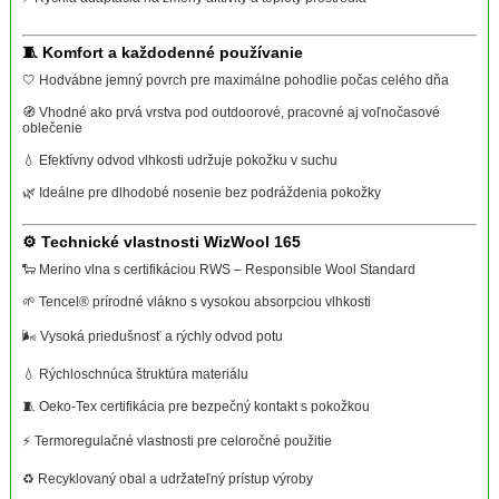
🧵 Komfort a každodenné používanie
🤍 Hodvábne jemný povrch pre maximálne pohodlie počas celého dňa
🧭 Vhodné ako prvá vrstva pod outdoorové, pracovné aj voľnočasové
oblečenie
💧 Efektívny odvod vlhkosti udržuje pokožku v suchu
🌿 Ideálne pre dlhodobé nosenie bez podráždenia pokožky
⚙️ Technické vlastnosti WizWool 165
🐑 Merino vlna s certifikáciou RWS – Responsible Wool Standard
🌱 Tencel® prírodné vlákno s vysokou absorpciou vlhkosti
🌬️ Vysoká priedušnosť a rýchly odvod potu
💧 Rýchloschnúca štruktúra materiálu
🧵 Oeko-Tex certifikácia pre bezpečný kontakt s pokožkou
⚡ Termoregulačné vlastnosti pre celoročné použitie
♻️ Recyklovaný obal a udržateľný prístup výroby