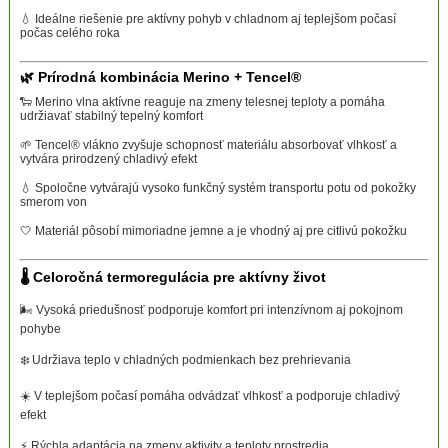
💧 Ideálne riešenie pre aktívny pohyb v chladnom aj teplejšom počasí
počas celého roka
🌿 Prírodná kombinácia Merino + Tencel®
🐑 Merino vlna aktívne reaguje na zmeny telesnej teploty a pomáha
udržiavať stabilný tepelný komfort
🌱 Tencel® vlákno zvyšuje schopnosť materiálu absorbovať vlhkosť a
vytvára prirodzený chladivý efekt
💧 Spoločne vytvárajú vysoko funkčný systém transportu potu od pokožky
smerom von
🤍 Materiál pôsobí mimoriadne jemne a je vhodný aj pre citlivú pokožku
🌡️ Celoročná termoregulácia pre aktívny život
🌬️ Vysoká priedušnosť podporuje komfort pri intenzívnom aj pokojnom
pohybe
❄️ Udržiava teplo v chladných podmienkach bez prehrievania
☀️ V teplejšom počasí pomáha odvádzať vlhkosť a podporuje chladivý
efekt
⚡ Rýchla adaptácia na zmeny aktivity a teploty prostredia