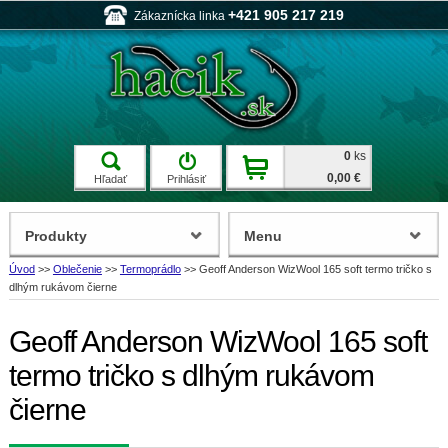
+421 905 217 219
Zákaznícka linka
0
ks
0,00 €
Hľadať
Prihlásiť
Produkty
Menu
Úvod
>>
Oblečenie
>>
Termoprádlo
>>
Geoff Anderson WizWool 165 soft termo tričko s
dlhým rukávom čierne
Geoff Anderson WizWool 165 soft
termo tričko s dlhým rukávom
čierne