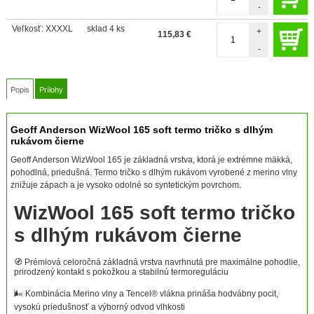
-
Veľkosť: XXXXL
sklad 4 ks
+
115,83
€
-
Popis
Prílohy
Geoff Anderson WizWool 165 soft termo tričko s dlhým
rukávom čierne
Geoff Anderson WizWool 165 je základná vrstva, ktorá je extrémne mäkká,
pohodlná, priedušná. Termo tričko s dlhým rukávom vyrobené z merino vlny
znižuje zápach a je vysoko odolné so syntetickým povrchom.
WizWool 165 soft termo tričko
s dlhým rukávom čierne
🧭 Prémiová celoročná základná vrstva navrhnutá pre maximálne pohodlie,
prirodzený kontakt s pokožkou a stabilnú termoreguláciu
🌬️ Kombinácia Merino vlny a Tencel® vlákna prináša hodvábny pocit,
vysokú priedušnosť a výborný odvod vlhkosti