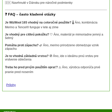
🇩🇰 Navrhnuté v Dánsku pre náročné podmienky
❓ FAQ – často kladené otázky
Je WizWool 165 vhodný na celoročné použitie?
🌡️ Áno, kombinácia
Merino a Tencel® funguje v lete aj zime
Je vhodný pre citlivú pokožku?
🤍 Áno, materiál je mimoriadne jemný a
šetrný
Pomáha proti zápachu?
🌿 Áno, merino prirodzene obmedzuje vznik
zápachu
Je to vhodná základná vrstva?
🧭 Áno, ide o ideálnu prvú vrstvu pre
vrstvenie oblečenia
Treba ho pred prvým použitím oprať?
⚠️ Áno, výrobca odporúča prvé
pranie pred nosením
Prílohy