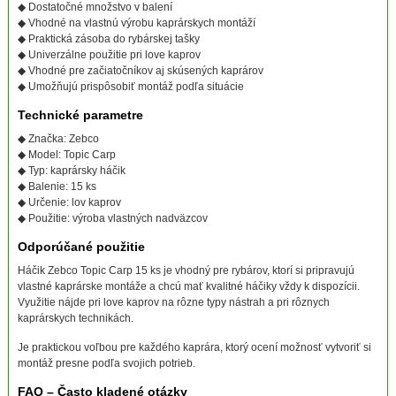
◆ Dostatočné množstvo v balení
◆ Vhodné na vlastnú výrobu kaprárskych montáží
◆ Praktická zásoba do rybárskej tašky
◆ Univerzálne použitie pri love kaprov
◆ Vhodné pre začiatočníkov aj skúsených kaprárov
◆ Umožňujú prispôsobiť montáž podľa situácie
Technické parametre
◆ Značka: Zebco
◆ Model: Topic Carp
◆ Typ: kaprársky háčik
◆ Balenie: 15 ks
◆ Určenie: lov kaprov
◆ Použitie: výroba vlastných nadväzcov
Odporúčané použitie
Háčik Zebco Topic Carp 15 ks je vhodný pre rybárov, ktorí si pripravujú
vlastné kaprárske montáže a chcú mať kvalitné háčiky vždy k dispozícii.
Využitie nájde pri love kaprov na rôzne typy nástrah a pri rôznych
kaprárskych technikách.
Je praktickou voľbou pre každého kaprára, ktorý ocení možnosť vytvoriť si
montáž presne podľa svojich potrieb.
FAQ – Často kladené otázky