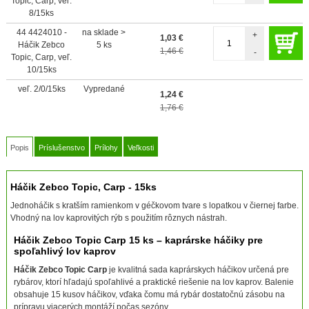
Topic, Carp, veľ.
8/15ks
44 4424010 -
na sklade >
+
1,03
€
Háčik Zebco
5 ks
1,46 €
-
Topic, Carp, veľ.
10/15ks
veľ. 2/0/15ks
Vypredané
1,24
€
1,76 €
Popis
Príslušenstvo
Prílohy
Veľkosti
Háčik Zebco Topic, Carp - 15ks
Jednoháčik s kratším ramienkom v géčkovom tvare s lopatkou v čiernej farbe.
Vhodný na lov kaprovitých rýb s použitím rôznych nástrah.
Háčik Zebco Topic Carp 15 ks – kaprárske háčiky pre
spoľahlivý lov kaprov
Háčik Zebco Topic Carp
je kvalitná sada kaprárskych háčikov určená pre
rybárov, ktorí hľadajú spoľahlivé a praktické riešenie na lov kaprov. Balenie
obsahuje 15 kusov háčikov, vďaka čomu má rybár dostatočnú zásobu na
prípravu viacerých montáží počas sezóny.