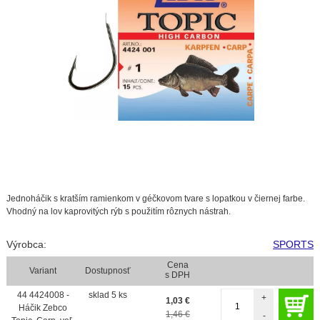
Jednoháčik s kratším ramienkom v géčkovom tvare s lopatkou v čiernej farbe.
Vhodný na lov kaprovitých rýb s použitím rôznych nástrah.
Výrobca:
SPORTS
Cena
Variant
Dostupnosť
s DPH
44 4424008 -
sklad 5 ks
+
1,03
€
Háčik Zebco
1,46 €
-