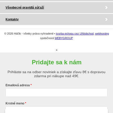
Všeobecné pravidlá súťaží
Kontakty
© 2026 Háčik - všetky práva vyhradené •
tvorba eshopu cez UNIobchod
,
webhosting
spoločnosti
WEBYGROUP
×
Pridajte sa k nám
Prihláste sa na odber noviniek a získajte zľavu 8€ s dopravou
zdarma pri nákupe nad 49€.
Emailová adresa
Krstné meno