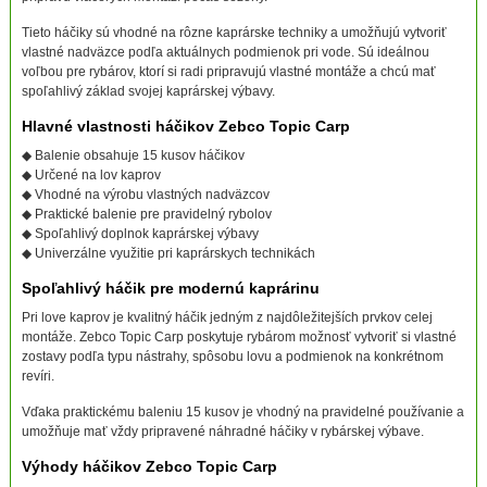
Tieto háčiky sú vhodné na rôzne kaprárske techniky a umožňujú vytvoriť
vlastné nadväzce podľa aktuálnych podmienok pri vode. Sú ideálnou
voľbou pre rybárov, ktorí si radi pripravujú vlastné montáže a chcú mať
spoľahlivý základ svojej kaprárskej výbavy.
Hlavné vlastnosti háčikov Zebco Topic Carp
◆ Balenie obsahuje 15 kusov háčikov
◆ Určené na lov kaprov
◆ Vhodné na výrobu vlastných nadväzcov
◆ Praktické balenie pre pravidelný rybolov
◆ Spoľahlivý doplnok kaprárskej výbavy
◆ Univerzálne využitie pri kaprárskych technikách
Spoľahlivý háčik pre modernú kaprárinu
Pri love kaprov je kvalitný háčik jedným z najdôležitejších prvkov celej
montáže. Zebco Topic Carp poskytuje rybárom možnosť vytvoriť si vlastné
zostavy podľa typu nástrahy, spôsobu lovu a podmienok na konkrétnom
revíri.
Vďaka praktickému baleniu 15 kusov je vhodný na pravidelné používanie a
umožňuje mať vždy pripravené náhradné háčiky v rybárskej výbave.
Výhody háčikov Zebco Topic Carp