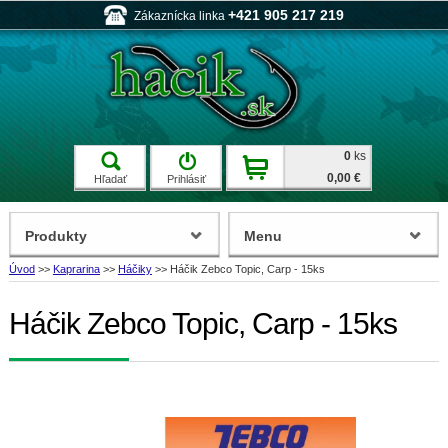
+421 905 217 219
Zákaznícka linka
0
ks
0,00 €
Hľadať
Prihlásiť
Produkty
Menu
Úvod
>>
Kaprarina
>>
Háčiky
>>
Háčik Zebco Topic, Carp - 15ks
Háčik Zebco Topic, Carp - 15ks